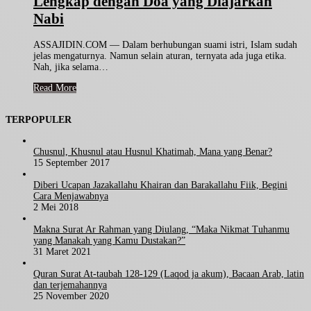
Lengkap dengan Doa yang Diajarkan
Nabi
ASSAJIDIN.COM — Dalam berhubungan suami istri, Islam sudah
jelas mengaturnya. Namun selain aturan, ternyata ada juga etika.
Nah, jika selama…
Read More
TERPOPULER
Chusnul, Khusnul atau Husnul Khatimah, Mana yang Benar?
15 September 2017
Diberi Ucapan Jazakallahu Khairan dan Barakallahu Fiik, Begini
Cara Menjawabnya
2 Mei 2018
Makna Surat Ar Rahman yang Diulang, “Maka Nikmat Tuhanmu
yang Manakah yang Kamu Dustakan?”
31 Maret 2021
Quran Surat At-taubah 128-129 (Laqod ja akum), Bacaan Arab, latin
dan terjemahannya
25 November 2020