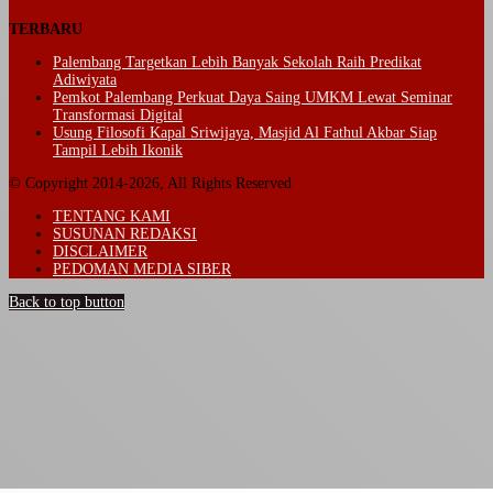
TERBARU
Palembang Targetkan Lebih Banyak Sekolah Raih Predikat
Adiwiyata
Pemkot Palembang Perkuat Daya Saing UMKM Lewat Seminar
Transformasi Digital
Usung Filosofi Kapal Sriwijaya, Masjid Al Fathul Akbar Siap
Tampil Lebih Ikonik
© Copyright 2014-2026, All Rights Reserved
TENTANG KAMI
SUSUNAN REDAKSI
DISCLAIMER
PEDOMAN MEDIA SIBER
Back to top button