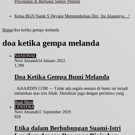
Percepatan di Berbagai Sektor Penting
Ketua BGN Nanik S Deyang Mengundurkan Diri, Ini Alasannya…!
Home
/
doa ketika gempa melanda
doa ketika gempa melanda
NASIONAL
Novi Amanah
14 Januari 2022
1,399
Doa Ketika Gempa Bumi Melanda
AsSAJIDIN.COM — Tidak ada segala sesuatu di bumi ini terjadi
melainkan atas izin Allah. Demikian juga dengan peristiwa yang…
Read More
LENTERA
Novi Amanah
11 September 2019
826
Etika dalam Berhubungan Suami-Istri