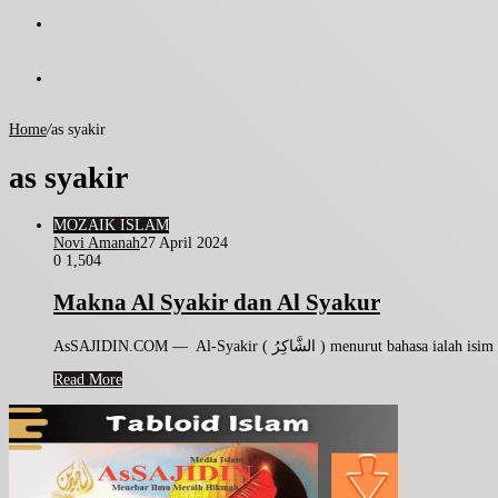
Home
/
as syakir
as syakir
MOZAIK ISLAM
Novi Amanah
27 April 2024
0
1,504
Makna Al Syakir dan Al Syakur
AsSAJIDIN.COM — Al-Syakir ( الشَّاكِرُ 
Read More