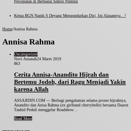
Percepatan di Berbagai Sektor Penting
Ketua BGN Nanik S Deyang Mengundurkan Diri, Ini Alasannya…!
Home
/
Annisa Rahma
Annisa Rahma
Uncategorized
Novi Amanah
24 Maret 2019
863
Cerita Annisa-Anandito Hijrah dan
Bertemu Jodoh, dari Ragu Menjadi Yakin
karena Allah
ASSAJIDIN.COM — Berbagi pengalaman selama proses hijrahnya,
Anandito dan Anisa Rahma (ex girlband cherrybelle) bersama Daarut
Tauhid Peduli menggelar Roadshow…
Read More