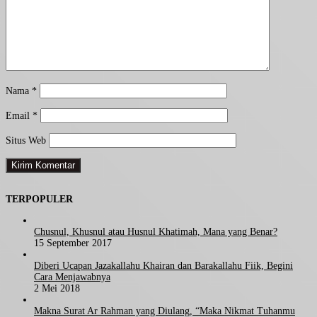
Nama
*
Email
*
Situs Web
TERPOPULER
Chusnul, Khusnul atau Husnul Khatimah, Mana yang Benar?
15 September 2017
Diberi Ucapan Jazakallahu Khairan dan Barakallahu Fiik, Begini
Cara Menjawabnya
2 Mei 2018
Makna Surat Ar Rahman yang Diulang, “Maka Nikmat Tuhanmu