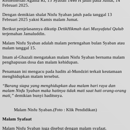
Kementerian Agama RI, 15 Syaban 1446 H jatuh pada Jumat, 14
Februari 2025.
Dengan demikian shalat Nisfu Syaban jatuh pada tanggal 13
Februari 2025 yakni Kamis malam Jumat.
Berikut penjelasannya dikutip
DetikHikmah
dari
Musyafatul Qulub
terjemahan Jamaluddin.
Malam Nisfu Syaban adalah malam pertengahan bulan Syaban atau
malam tanggal 15.
Imam al-Ghazali mengatakan malam Nisfu Syaban bernama malam
penghapusan dosa dan malam kehidupan.
Penamaan ini mengacu pada hadits al-Mundziri terkait keutamaan
menghidupkan malam tersebut.
“Barang siapa yang menghidupkan dua malam hari raya dan
malam Nisfu Syaban maka hatinya tidak mati saat hati orang-orang
mati,”
demikian bunyi haditsnya.
Malam Nisfu Syaban.(Foto : Klik Pendidikan)
Malam Syafaat
Malam Nisfu Syaban juga disebut dengan malam syafaat.