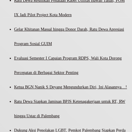
Ratu Dewa Resmikan Penataan Kabel Utilitas Bawah Tanah, POM
IX Jadi Pilot Project Kota Modern
Gelar Khitanan Massal hingga Donor Darah, Ratu Dewa Apresiasi
Program Sosial GUIM
Evaluasi Semester I Capaian Program RDPS, Wali Kota Dorong
Percepatan di Berbagai Sektor Penting
Ketua BGN Nanik S Deyang Mengundurkan Diri, Ini Alasannya…!
Ratu Dewa Siapkan Jaminan BPJS Ketenagakerjaan untuk RT, RW
hingga Ustaz di Palembang
Dukung Aksi Penolakan LGBT, Pemkot Palembang Siapkan Perda