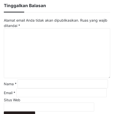
Tinggalkan Balasan
Alamat email Anda tidak akan dipublikasikan.
Ruas yang wajib
ditandai
*
K
o
m
e
n
t
a
r
*
Nama
*
Email
*
Situs Web