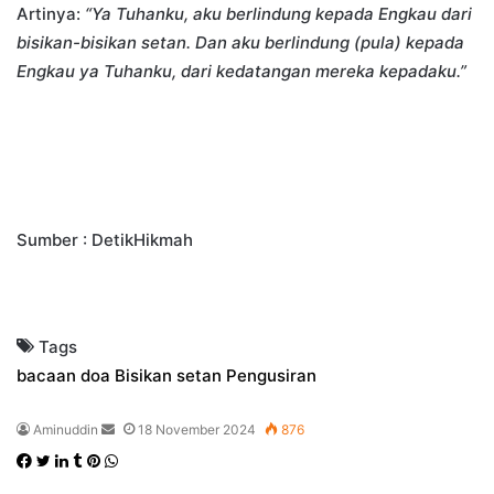
Artinya:
“Ya Tuhanku, aku berlindung kepada Engkau dari
bisikan-bisikan setan. Dan aku berlindung (pula) kepada
Engkau ya Tuhanku, dari kedatangan mereka kepadaku.”
Sumber : DetikHikmah
Tags
bacaan doa
Bisikan setan
Pengusiran
Send
Aminuddin
18 November 2024
876
an
Facebook
Twitter
LinkedIn
Tumblr
Pinterest
WhatsApp
email