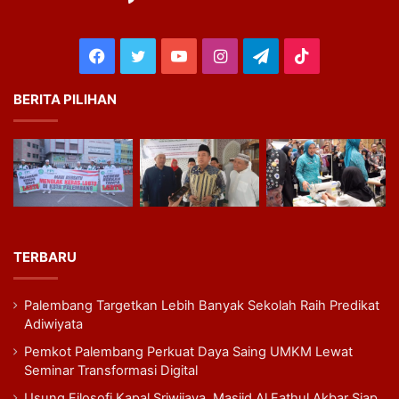
Facebook
Twitter
YouTube
Instagram
Telegram
TikTok
BERITA PILIHAN
TERBARU
Palembang Targetkan Lebih Banyak Sekolah Raih Predikat
Adiwiyata
Pemkot Palembang Perkuat Daya Saing UMKM Lewat
Seminar Transformasi Digital
Usung Filosofi Kapal Sriwijaya, Masjid Al Fathul Akbar Siap