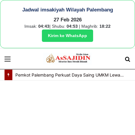
Jadwal imsakiyah Wilayah Palembang
27 Feb 2026
Imsak:
04:43
| Shubu:
04:53
| Maghrib:
18:22
Kirim ke WhatsApp
Menu
S
fo
Pemkot Palembang Perkuat Daya Saing UMKM Lewat Seminar Transformasi Digital