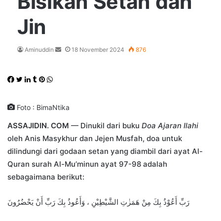
Bisikan Setan dan
Jin
Send
Aminuddin
18 November 2024
876
an
email
Facebook
Twitter
LinkedIn
Tumblr
Pinterest
WhatsApp
Foto : BimaNtika
ASSAJIDIN. COM
— Dinukil dari buku
Doa Ajaran Ilahi
oleh Anis Masykhur dan Jejen Musfah, doa untuk
dilindungi dari godaan setan yang diambil dari ayat Al-
Quran surah Al-Mu’minun ayat 97-98 adalah
sebagaimana berikut:
رَبِّ أَعُوْذُ بِكَ مِنْ هَمَزٰتِ الشَّيْطِيْنِ ، وَأَعُوذُ بِكَ رَبِّ أَنْ يَحْضُرُونَ