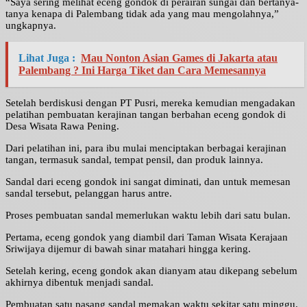
“Saya sering melihat eceng gondok di perairan sungai dan bertanya-
tanya kenapa di Palembang tidak ada yang mau mengolahnya,”
ungkapnya.
Lihat Juga :
Mau Nonton Asian Games di Jakarta atau
Palembang ? Ini Harga Tiket dan Cara Memesannya
Setelah berdiskusi dengan PT Pusri, mereka kemudian mengadakan
pelatihan pembuatan kerajinan tangan berbahan eceng gondok di
Desa Wisata Rawa Pening.
Dari pelatihan ini, para ibu mulai menciptakan berbagai kerajinan
tangan, termasuk sandal, tempat pensil, dan produk lainnya.
Sandal dari eceng gondok ini sangat diminati, dan untuk memesan
sandal tersebut, pelanggan harus antre.
Proses pembuatan sandal memerlukan waktu lebih dari satu bulan.
Pertama, eceng gondok yang diambil dari Taman Wisata Kerajaan
Sriwijaya dijemur di bawah sinar matahari hingga kering.
Setelah kering, eceng gondok akan dianyam atau dikepang sebelum
akhirnya dibentuk menjadi sandal.
Pembuatan satu pasang sandal memakan waktu sekitar satu minggu.