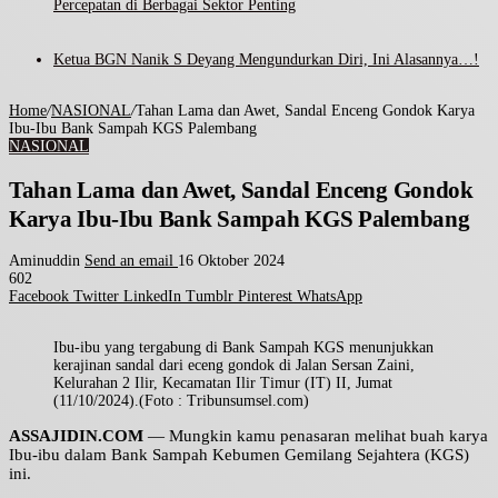
Percepatan di Berbagai Sektor Penting
Ketua BGN Nanik S Deyang Mengundurkan Diri, Ini Alasannya…!
Home
/
NASIONAL
/
Tahan Lama dan Awet, Sandal Enceng Gondok Karya
Ibu-Ibu Bank Sampah KGS Palembang
NASIONAL
Tahan Lama dan Awet, Sandal Enceng Gondok
Karya Ibu-Ibu Bank Sampah KGS Palembang
Aminuddin
Send an email
16 Oktober 2024
602
Facebook
Twitter
LinkedIn
Tumblr
Pinterest
WhatsApp
Ibu-ibu yang tergabung di Bank Sampah KGS menunjukkan
kerajinan sandal dari eceng gondok di Jalan Sersan Zaini,
Kelurahan 2 Ilir, Kecamatan Ilir Timur (IT) II, Jumat
(11/10/2024).(Foto : Tribunsumsel.com)
ASSAJIDIN.COM
— Mungkin kamu penasaran melihat buah karya
Ibu-ibu dalam Bank Sampah Kebumen Gemilang Sejahtera (KGS)
ini.