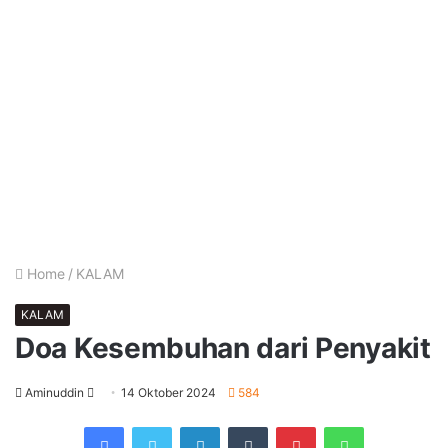
Home
/
KALAM
KALAM
Doa Kesembuhan dari Penyakit
Send
Aminuddin
14 Oktober 2024
584
an
Facebook
Twitter
LinkedIn
Tumblr
Pinterest
WhatsApp
email