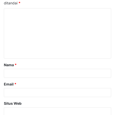
ditandai
*
K
o
m
e
n
t
a
Nama
*
r
*
Email
*
Situs Web