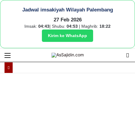
Jadwal imsakiyah Wilayah Palembang
27 Feb 2026
Imsak:
04:43
| Shubu:
04:53
| Maghrib:
18:22
Kirim ke WhatsApp
Menu
S
fo