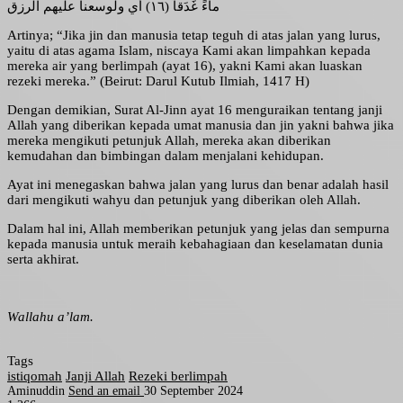
ماءً غَدَقاً (١٦) أي ولوسعنا عليهم الرزق
Artinya; “Jika jin dan manusia tetap teguh di atas jalan yang lurus,
yaitu di atas agama Islam, niscaya Kami akan limpahkan kepada
mereka air yang berlimpah (ayat 16), yakni Kami akan luaskan
rezeki mereka.” (Beirut: Darul Kutub Ilmiah, 1417 H)
Dengan demikian, Surat Al-Jinn ayat 16 menguraikan tentang janji
Allah yang diberikan kepada umat manusia dan jin yakni bahwa jika
mereka mengikuti petunjuk Allah, mereka akan diberikan
kemudahan dan bimbingan dalam menjalani kehidupan.
Ayat ini menegaskan bahwa jalan yang lurus dan benar adalah hasil
dari mengikuti wahyu dan petunjuk yang diberikan oleh Allah.
Dalam hal ini, Allah memberikan petunjuk yang jelas dan sempurna
kepada manusia untuk meraih kebahagiaan dan keselamatan dunia
serta akhirat.
Wallahu a’lam.
Tags
istiqomah
Janji Allah
Rezeki berlimpah
Aminuddin
Send an email
30 September 2024