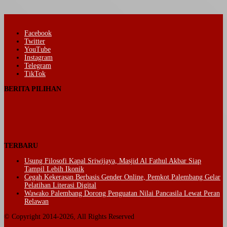
Facebook
Twitter
YouTube
Instagram
Telegram
TikTok
BERITA PILIHAN
TERBARU
Usung Filosofi Kapal Sriwijaya, Masjid Al Fathul Akbar Siap
Tampil Lebih Ikonik
Cegah Kekerasan Berbasis Gender Online, Pemkot Palembang Gelar
Pelatihan Literasi Digital
Wawako Palembang Dorong Penguatan Nilai Pancasila Lewat Peran
Relawan
© Copyright 2014-2026, All Rights Reserved