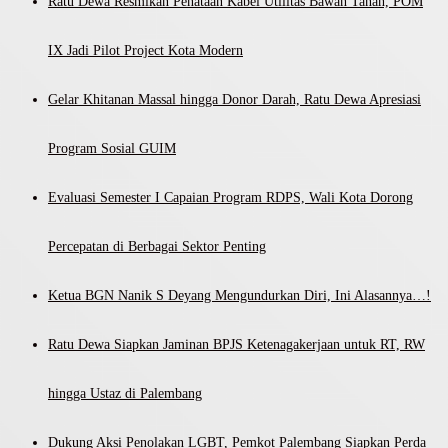
Ratu Dewa Resmikan Penataan Kabel Utilitas Bawah Tanah, POM
IX Jadi Pilot Project Kota Modern
Gelar Khitanan Massal hingga Donor Darah, Ratu Dewa Apresiasi
Program Sosial GUIM
Evaluasi Semester I Capaian Program RDPS, Wali Kota Dorong
Percepatan di Berbagai Sektor Penting
Ketua BGN Nanik S Deyang Mengundurkan Diri, Ini Alasannya…!
Ratu Dewa Siapkan Jaminan BPJS Ketenagakerjaan untuk RT, RW
hingga Ustaz di Palembang
Dukung Aksi Penolakan LGBT, Pemkot Palembang Siapkan Perda