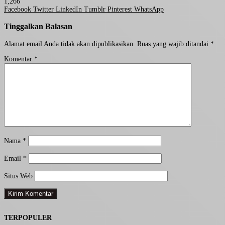
1,266
Facebook
Twitter
LinkedIn
Tumblr
Pinterest
WhatsApp
Tinggalkan Balasan
Alamat email Anda tidak akan dipublikasikan.
Ruas yang wajib ditandai
*
Komentar
*
Nama
*
Email
*
Situs Web
TERPOPULER