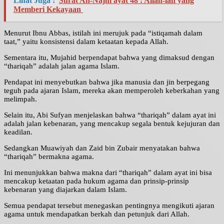
Lihat Juga :
Surat An-Najm ayat 48 : Allah-lah yang
Memberi Kekayaan
Menurut Ibnu Abbas, istilah ini merujuk pada “istiqamah dalam
taat,” yaitu konsistensi dalam ketaatan kepada Allah.
Sementara itu, Mujahid berpendapat bahwa yang dimaksud dengan
“thariqah” adalah jalan agama Islam.
Pendapat ini menyebutkan bahwa jika manusia dan jin berpegang
teguh pada ajaran Islam, mereka akan memperoleh keberkahan yang
melimpah.
Selain itu, Abi Sufyan menjelaskan bahwa “thariqah” dalam ayat ini
adalah jalan kebenaran, yang mencakup segala bentuk kejujuran dan
keadilan.
Sedangkan Muawiyah dan Zaid bin Zubair menyatakan bahwa
“thariqah” bermakna agama.
Ini menunjukkan bahwa makna dari “thariqah” dalam ayat ini bisa
mencakup ketaatan pada hukum agama dan prinsip-prinsip
kebenaran yang diajarkan dalam Islam.
Semua pendapat tersebut menegaskan pentingnya mengikuti ajaran
agama untuk mendapatkan berkah dan petunjuk dari Allah.