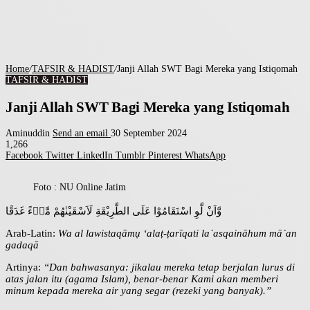
Home
/
TAFSIR & HADIST
/
Janji Allah SWT Bagi Mereka yang Istiqomah
TAFSIR & HADIST
Janji Allah SWT Bagi Mereka yang Istiqomah
Aminuddin
Send an email
30 September 2024
1,266
Facebook
Twitter
LinkedIn
Tumblr
Pinterest
WhatsApp
Foto : NU Online Jatim
وَّاَنْ لَّوِ اسْتَقَامُوْا عَلَى الطَّرِيْقَةِ لَاَسْقَيْنٰهُمْ مَّاۤءً غَدَقًا
Arab-Latin:
Wa al lawistaqāmụ ‘alaṭ-ṭarīqati la`asqaināhum mā`an
gadaqā
Artinya:
“Dan bahwasanya: jikalau mereka tetap berjalan lurus di
atas jalan itu (agama Islam), benar-benar Kami akan memberi
minum kepada mereka air yang segar (rezeki yang banyak).”