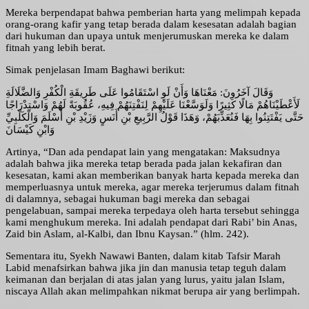
Mereka berpendapat bahwa pemberian harta yang melimpah kepada
orang-orang kafir yang tetap berada dalam kesesatan adalah bagian
dari hukuman dan upaya untuk menjerumuskan mereka ke dalam
fitnah yang lebih berat.
Simak penjelasan Imam Baghawi berikut:
وَقَالَ آخَرُونَ: مَعْنَاهَا وَأَنْ لَوِ اسْتَقَامُوا عَلَى طَرِيقَةِ الْكُفْرِ وَالضَّلَالَةِ
لَأَعْطَيْنَاهُمْ مَالًا كَثِيرًا وَلَوَسَّعْنَا عَلَيْهِمْ لِنَفْتِنَهُمْ فِيهِ، عُقُوبَةً لَهُمْ وَاسْتِدْرَاجًا
حَتَّى يَفْتَتِنُوا بِهَا فَنُعَذِّبَهُمْ، وَهَذَا قَوْلُ الرَّبِيعِ بْنِ أَنَسٍ وَزَيْدِ بْنِ أَسْلَمَ وَالْكَلْبِيِّ
وَابْنِ كَيْسَانَ
Artinya, “Dan ada pendapat lain yang mengatakan: Maksudnya
adalah bahwa jika mereka tetap berada pada jalan kekafiran dan
kesesatan, kami akan memberikan banyak harta kepada mereka dan
memperluasnya untuk mereka, agar mereka terjerumus dalam fitnah
di dalamnya, sebagai hukuman bagi mereka dan sebagai
pengelabuan, sampai mereka terpedaya oleh harta tersebut sehingga
kami menghukum mereka. Ini adalah pendapat dari Rabi’ bin Anas,
Zaid bin Aslam, al-Kalbi, dan Ibnu Kaysan.” (hlm. 242).
Sementara itu, Syekh Nawawi Banten, dalam kitab Tafsir Marah
Labid menafsirkan bahwa jika jin dan manusia tetap teguh dalam
keimanan dan berjalan di atas jalan yang lurus, yaitu jalan Islam,
niscaya Allah akan melimpahkan nikmat berupa air yang berlimpah.