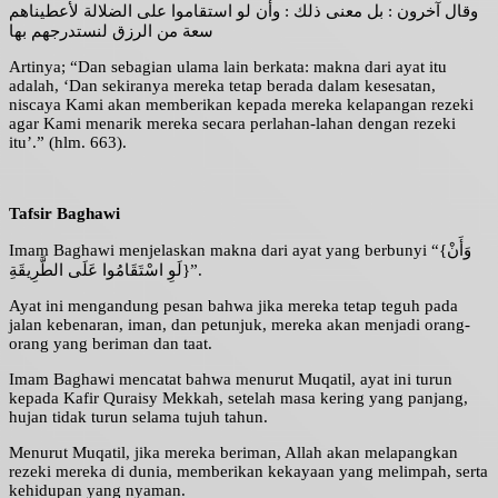
وقال آخرون : بل معنى ذلك : وأن لو استقاموا على الضلالة لأعطيناهم
سعة من الرزق لنستدرجهم بها
Artinya; “Dan sebagian ulama lain berkata: makna dari ayat itu
adalah, ‘Dan sekiranya mereka tetap berada dalam kesesatan,
niscaya Kami akan memberikan kepada mereka kelapangan rezeki
agar Kami menarik mereka secara perlahan-lahan dengan rezeki
itu’.” (hlm. 663).
Tafsir Baghawi
Imam Baghawi menjelaskan makna dari ayat yang berbunyi “{وَأَنْ
لَوِ اسْتَقَامُوا عَلَى الطَّرِيقَةِ}”.
Ayat ini mengandung pesan bahwa jika mereka tetap teguh pada
jalan kebenaran, iman, dan petunjuk, mereka akan menjadi orang-
orang yang beriman dan taat.
Imam Baghawi mencatat bahwa menurut Muqatil, ayat ini turun
kepada Kafir Quraisy Mekkah, setelah masa kering yang panjang,
hujan tidak turun selama tujuh tahun.
Menurut Muqatil, jika mereka beriman, Allah akan melapangkan
rezeki mereka di dunia, memberikan kekayaan yang melimpah, serta
kehidupan yang nyaman.