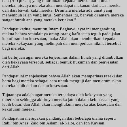
dan (Al-Qur’an) yang diturunkan kepada mereka dari Tuhan
mereka, niscaya mereka akan mendapat makanan dari atas mereka
dan dari bawah kaki mereka. Di antara mereka ada umat yang
menempuh jalan yang lurus. Sementara itu, banyak di antara mereka
sangat buruk apa yang mereka kerjakan.”
Pendapat kedua, menurut Imam Baghawi, ayat ini mengandung
makna bahwa seandainya orang-orang kafir tetap teguh pada jalan
kekufuran dan kesesatan, maka Allah akan memberikan kepada
mereka kekayaan yang melimpah dan memperluas nikmat tersebut
bagi mereka.
Ini bertujuan agar mereka terjerumus dalam fitnah yang ditimbulkan
oleh kekayaan tersebut, sebagai bentuk hukuman dan penyesatan
dari Allah.
Pendapat ini menjelaskan bahwa Allah akan memperluas rezeki dan
harta bagi mereka sebagai cara untuk menguji dan menjerumuskan
mereka lebih dalam dalam kesesatan.
Tujuannya adalah agar mereka terpedaya oleh kekayaan yang
diberikan sehingga akhirnya mereka jatuh dalam kebinasaan yang
lebih besar, dan Allah akan menghukum mereka atas kesesatan dan
kekufuran mereka.
Pendapat ini merupakan pandangan dari beberapa ulama seperti
Rabi’ bin Anas, Zaid bin Aslam, al-Kalbi, dan Ibn Kaysan.