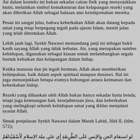
Air dalam konteks ini bukan sekadar cairan fisik yang menyejukkan
bumi, melainkan simbol kemakmuran dan kelapangan rezeki yang
akan diberikan Allah sebagai balasan atas keistiqomahan mereka.
Pesan ini sangat jelas, bahwa keberkahan Allah akan datang kepada
umat yang tetap berpegang teguh pada ajaran Islam, meniti jalan
yang telah ditentukan Allah.
Lebih jauh lagi, Syekh Nawawi memandang janji ini sebagai bukti
kasih sayang Allah yang tidak terbatas. Air, yang merupakan sumber
kehidupan, digunakan sebagai kiasan untuk melambangkan segala
bentuk kebaikan dan kelapangan dalam hidup.
Ketika manusia dan jin teguh beriman, Allah akan memberikan
kelimpahan, baik dalam aspek spiritual maupun duniawi. Hal ini
juga menunjukkan betapa eratnya hubungan antara keimanan dan
keberkahan hidup.
Rezeki yang diluaskan oleh Allah bukan hanya sekadar harta benda,
tetapi juga ketenangan hati, kesejahteraan jiwa, dan keberkahan
yang melingkupi seluruh kehidupan umat yang ikhlas menjalani
syariat Allah.
Simak penjelasan Syekh Nawawi dalam Marah Labid, Jilid II, (hlm.
572);
لو استقام الجن والإنس عَلَى الطَّرِيقَةِ أي على ملة الإسلام لَأَسْقَيْناهُمْ