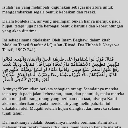
Istilah ‘air yang melimpah’ digunakan sebagai metafora untuk
menggambarkan segala bentuk kebaikan dan rezeki.
Dalam konteks ini, air yang melimpah bukan hanya merujuk pada
hujan, tetapi juga pada berbagai bentuk karunia dan keberuntungan
yang akan diterima. .
Ini sebagaimana dijelaskan Oleh Imam Baghawi dalam kitab
Ma’alim Tanzil fi tafsir Al-Qur’an (Riyad, Dar Thibah li Nasyr wa
Tauzi’, 1997: 241):
فَقَالَ قَوْمٌ: لَوِ اسْتَقَامُوا عَلَى طَرِيقَةِ الْحَقِّ وَالْإِيمَانِ وَالْهُدَى فَكَانُوا
مُؤْمِنِينَ مُطِيعِينَ {لَأَسْقَيْنَاهُمْ مَاءً غَدَقًا} كَثِيرًا قَالَ مُقَاتِلٌ: وَذَلِكَ بَعْدَمَا
رَفَعَ عَنْهُمُ الْمَطَرَ سَبْعَ سِنِينَ. وَقَالُوا مَعْنَاهُ لَوْ آمَنُوا لَوَسَّعْنَا عَلَيْهِمْ فِي
الدُّنْيَا وَأَعْطَيْنَاهُمْ مَالًا كَثِيرًا وَعَيْشًا رَغَدًا وَضَرْبُ الْمَاءِ الْغَدَقِ مَثَلًا لِأَنَّ
الْخَيْرَ وَالرِّزْقَ كُلَّهُ فِي الْمَطَرِ
Artinya; “Kemudian berkata sebagian orang: Seandainya mereka
tetap teguh pada jalan kebenaran, iman, dan petunjuk, maka mereka
akan menjadi orang-orang yang beriman dan taat, niscaya Kami
akan memberikan kepada mereka air yang melimpah.Hal ini
dikatakan oleh Muqatil setelah hujan diangkat dari mereka selama
tujuh tahun.
Dan maknanya adalah: Seandainya mereka beriman, Kami akan
melapangkan rezeki mereka di dunia, memberikan kepada mereka