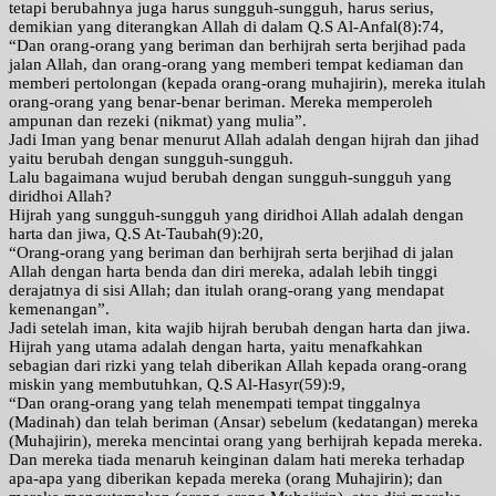
tetapi berubahnya juga harus sungguh-sungguh, harus serius,
demikian yang diterangkan Allah di dalam Q.S Al-Anfal(8):74,
“Dan orang-orang yang beriman dan berhijrah serta berjihad pada
jalan Allah, dan orang-orang yang memberi tempat kediaman dan
memberi pertolongan (kepada orang-orang muhajirin), mereka itulah
orang-orang yang benar-benar beriman. Mereka memperoleh
ampunan dan rezeki (nikmat) yang mulia”.
Jadi Iman yang benar menurut Allah adalah dengan hijrah dan jihad
yaitu berubah dengan sungguh-sungguh.
Lalu bagaimana wujud berubah dengan sungguh-sungguh yang
diridhoi Allah?
Hijrah yang sungguh-sungguh yang diridhoi Allah adalah dengan
harta dan jiwa, Q.S At-Taubah(9):20,
“Orang-orang yang beriman dan berhijrah serta berjihad di jalan
Allah dengan harta benda dan diri mereka, adalah lebih tinggi
derajatnya di sisi Allah; dan itulah orang-orang yang mendapat
kemenangan”.
Jadi setelah iman, kita wajib hijrah berubah dengan harta dan jiwa.
Hijrah yang utama adalah dengan harta, yaitu menafkahkan
sebagian dari rizki yang telah diberikan Allah kepada orang-orang
miskin yang membutuhkan, Q.S Al-Hasyr(59):9,
“Dan orang-orang yang telah menempati tempat tinggalnya
(Madinah) dan telah beriman (Ansar) sebelum (kedatangan) mereka
(Muhajirin), mereka mencintai orang yang berhijrah kepada mereka.
Dan mereka tiada menaruh keinginan dalam hati mereka terhadap
apa-apa yang diberikan kepada mereka (orang Muhajirin); dan