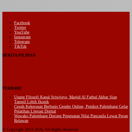
Facebook
Twitter
YouTube
Instagram
Telegram
TikTok
BERITA PILIHAN
TERBARU
Usung Filosofi Kapal Sriwijaya, Masjid Al Fathul Akbar Siap
Tampil Lebih Ikonik
Cegah Kekerasan Berbasis Gender Online, Pemkot Palembang Gelar
Pelatihan Literasi Digital
Wawako Palembang Dorong Penguatan Nilai Pancasila Lewat Peran
Relawan
© Copyright 2014-2026, All Rights Reserved