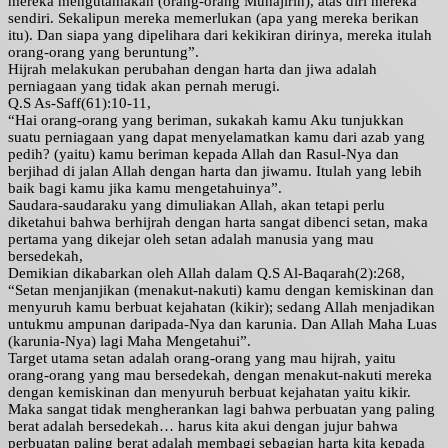
mereka mengutamakan (orang-orang Muhajirin), atas diri mereka
sendiri. Sekalipun mereka memerlukan (apa yang mereka berikan
itu). Dan siapa yang dipelihara dari kekikiran dirinya, mereka itulah
orang-orang yang beruntung”.
Hijrah melakukan perubahan dengan harta dan jiwa adalah
perniagaan yang tidak akan pernah merugi.
Q.S As-Saff(61):10-11,
“Hai orang-orang yang beriman, sukakah kamu Aku tunjukkan
suatu perniagaan yang dapat menyelamatkan kamu dari azab yang
pedih? (yaitu) kamu beriman kepada Allah dan Rasul-Nya dan
berjihad di jalan Allah dengan harta dan jiwamu. Itulah yang lebih
baik bagi kamu jika kamu mengetahuinya”.
Saudara-saudaraku yang dimuliakan Allah, akan tetapi perlu
diketahui bahwa berhijrah dengan harta sangat dibenci setan, maka
pertama yang dikejar oleh setan adalah manusia yang mau
bersedekah,
Demikian dikabarkan oleh Allah dalam Q.S Al-Baqarah(2):268,
“Setan menjanjikan (menakut-nakuti) kamu dengan kemiskinan dan
menyuruh kamu berbuat kejahatan (kikir); sedang Allah menjadikan
untukmu ampunan daripada-Nya dan karunia. Dan Allah Maha Luas
(karunia-Nya) lagi Maha Mengetahui”.
Target utama setan adalah orang-orang yang mau hijrah, yaitu
orang-orang yang mau bersedekah, dengan menakut-nakuti mereka
dengan kemiskinan dan menyuruh berbuat kejahatan yaitu kikir.
Maka sangat tidak mengherankan lagi bahwa perbuatan yang paling
berat adalah bersedekah… harus kita akui dengan jujur bahwa
perbuatan paling berat adalah membagi sebagian harta kita kepada