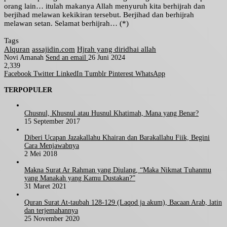
orang lain… itulah makanya Allah menyuruh kita berhijrah dan
berjihad melawan kekikiran tersebut. Berjihad dan berhijrah
melawan setan. Selamat berhijrah… (*)
Tags
Alquran
assajidin.com
Hjrah yang diridhai allah
Novi Amanah
Send an email
26 Juni 2024
2,339
Facebook
Twitter
LinkedIn
Tumblr
Pinterest
WhatsApp
TERPOPULER
Chusnul, Khusnul atau Husnul Khatimah, Mana yang Benar?
15 September 2017
Diberi Ucapan Jazakallahu Khairan dan Barakallahu Fiik, Begini
Cara Menjawabnya
2 Mei 2018
Makna Surat Ar Rahman yang Diulang, “Maka Nikmat Tuhanmu
yang Manakah yang Kamu Dustakan?”
31 Maret 2021
Quran Surat At-taubah 128-129 (Laqod ja akum), Bacaan Arab, latin
dan terjemahannya
25 November 2020