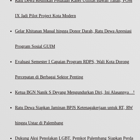
Ratu Dewa Resmikan Penataan Kabel Utilitas Bawah Tanah, POM
IX Jadi Pilot Project Kota Modern
Gelar Khitanan Massal hingga Donor Darah, Ratu Dewa Apresiasi
Program Sosial GUIM
Evaluasi Semester I Capaian Program RDPS, Wali Kota Dorong
Percepatan di Berbagai Sektor Penting
Ketua BGN Nanik S Deyang Mengundurkan Diri, Ini Alasannya…!
Ratu Dewa Siapkan Jaminan BPJS Ketenagakerjaan untuk RT, RW
hingga Ustaz di Palembang
Dukung Aksi Penolakan LGBT, Pemkot Palembang Siapkan Perda