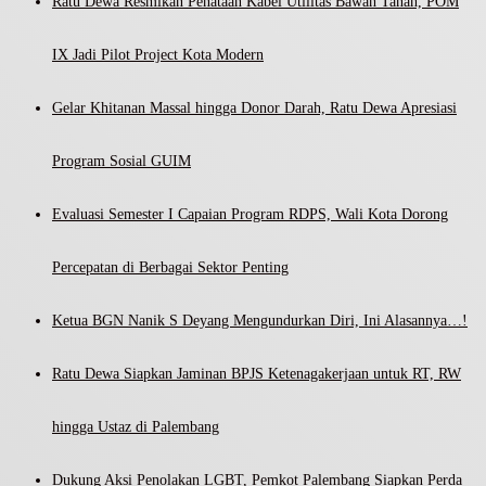
Ratu Dewa Resmikan Penataan Kabel Utilitas Bawah Tanah, POM
IX Jadi Pilot Project Kota Modern
Gelar Khitanan Massal hingga Donor Darah, Ratu Dewa Apresiasi
Program Sosial GUIM
Evaluasi Semester I Capaian Program RDPS, Wali Kota Dorong
Percepatan di Berbagai Sektor Penting
Ketua BGN Nanik S Deyang Mengundurkan Diri, Ini Alasannya…!
Ratu Dewa Siapkan Jaminan BPJS Ketenagakerjaan untuk RT, RW
hingga Ustaz di Palembang
Dukung Aksi Penolakan LGBT, Pemkot Palembang Siapkan Perda