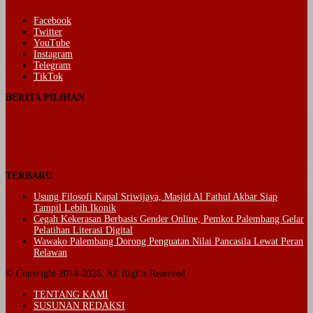
Facebook
Twitter
YouTube
Instagram
Telegram
TikTok
BERITA PILIHAN
TERBARU
Usung Filosofi Kapal Sriwijaya, Masjid Al Fathul Akbar Siap
Tampil Lebih Ikonik
Cegah Kekerasan Berbasis Gender Online, Pemkot Palembang Gelar
Pelatihan Literasi Digital
Wawako Palembang Dorong Penguatan Nilai Pancasila Lewat Peran
Relawan
© Copyright 2014-2026, All Rights Reserved
TENTANG KAMI
SUSUNAN REDAKSI