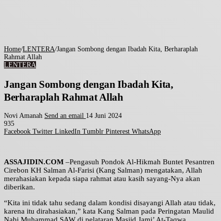
Home
/
LENTERA
/
Jangan Sombong dengan Ibadah Kita, Berharaplah
Rahmat Allah
LENTERA
Jangan Sombong dengan Ibadah Kita,
Berharaplah Rahmat Allah
Novi Amanah
Send an email
14 Juni 2024
935
Facebook
Twitter
LinkedIn
Tumblr
Pinterest
WhatsApp
ASSAJIDIN.COM
–Pengasuh Pondok Al-Hikmah Buntet Pesantren
Cirebon KH Salman Al-Farisi (Kang Salman) mengatakan, Allah
merahasiakan kepada siapa rahmat atau kasih sayang-Nya akan
diberikan.
“Kita ini tidak tahu sedang dalam kondisi disayangi Allah atau tidak,
karena itu dirahasiakan,” kata Kang Salman pada Peringatan Maulid
Nabi Muhammad SAW di pelataran Masjid Jami’ At-Taqwa,