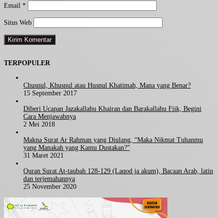
Email
*
Situs Web
TERPOPULER
Chusnul, Khusnul atau Husnul Khatimah, Mana yang Benar?
15 September 2017
Diberi Ucapan Jazakallahu Khairan dan Barakallahu Fiik, Begini
Cara Menjawabnya
2 Mei 2018
Makna Surat Ar Rahman yang Diulang, “Maka Nikmat Tuhanmu
yang Manakah yang Kamu Dustakan?”
31 Maret 2021
Quran Surat At-taubah 128-129 (Laqod ja akum), Bacaan Arab, latin
dan terjemahannya
25 November 2020