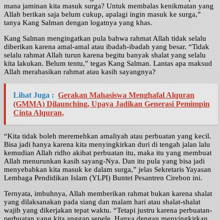
mana jaminan kita masuk surga? Untuk membalas kenikmatan yang
Allah berikan saja belum cukup, apalagi ingin masuk ke surga,”
tanya Kang Salman dengan logatnya yang khas.
Kang Salman mengingatkan pula bahwa rahmat Allah tidak selalu
diberikan karena amal-amal atau ibadah-ibadah yang besar. “Tidak
selalu rahmat Allah turun karena begitu banyak shalat yang selalu
kita lakukan. Belum tentu,” tegas Kang Salman. Lantas apa maksud
Allah merahasikan rahmat atau kasih sayangnya?
Lihat Juga :
Gerakan Mahasiswa Menghafal Alquran
(GMMA) Dilaunching, Upaya Jadikan Generasi Pemimpin
Cinta Alquran,
“Kita tidak boleh meremehkan amaliyah atau perbuatan yang kecil.
Bisa jadi hanya karena kita menyingkirkan duri di tengah jalan lalu
kemudian Allah ridho akibat perbuatan itu, maka itu yang membuat
Allah menurunkan kasih sayang-Nya. Dan itu pula yang bisa jadi
menyebabkan kita masuk ke dalam surga,” jelas Sekretaris Yayasan
Lembaga Pendidikan Islam (YLPI) Buntet Pesantren Cirebon ini.
Ternyata, imbuhnya, Allah memberikan rahmat bukan karena shalat
yang dilaksanakan pada siang dan malam hari atau shalat-shalat
wajib yang dikerjakan tepat waktu. “Tetapi justru karena perbuatan-
perbuatan yang kita anggap sepele. Hanya dengan menyingkirkan