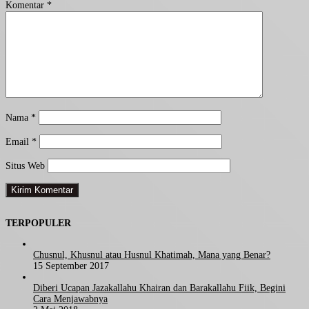
Komentar
*
Nama
*
Email
*
Situs Web
TERPOPULER
Chusnul, Khusnul atau Husnul Khatimah, Mana yang Benar?
15 September 2017
Diberi Ucapan Jazakallahu Khairan dan Barakallahu Fiik, Begini
Cara Menjawabnya