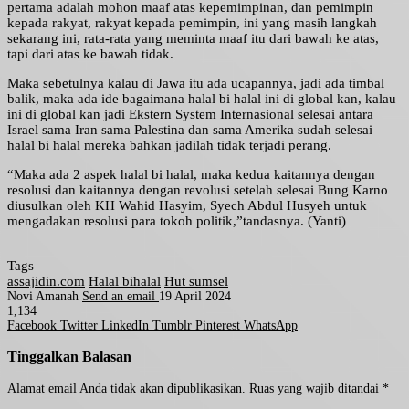
pertama adalah mohon maaf atas kepemimpinan, dan pemimpin
kepada rakyat, rakyat kepada pemimpin, ini yang masih langkah
sekarang ini, rata-rata yang meminta maaf itu dari bawah ke atas,
tapi dari atas ke bawah tidak.
Maka sebetulnya kalau di Jawa itu ada ucapannya, jadi ada timbal
balik, maka ada ide bagaimana halal bi halal ini di global kan, kalau
ini di global kan jadi Ekstern System Internasional selesai antara
Israel sama Iran sama Palestina dan sama Amerika sudah selesai
halal bi halal mereka bahkan jadilah tidak terjadi perang.
“Maka ada 2 aspek halal bi halal, maka kedua kaitannya dengan
resolusi dan kaitannya dengan revolusi setelah selesai Bung Karno
diusulkan oleh KH Wahid Hasyim, Syech Abdul Husyeh untuk
mengadakan resolusi para tokoh politik,”tandasnya. (Yanti)
Tags
assajidin.com
Halal bihalal
Hut sumsel
Novi Amanah
Send an email
19 April 2024
1,134
Facebook
Twitter
LinkedIn
Tumblr
Pinterest
WhatsApp
Tinggalkan Balasan
Alamat email Anda tidak akan dipublikasikan.
Ruas yang wajib ditandai
*