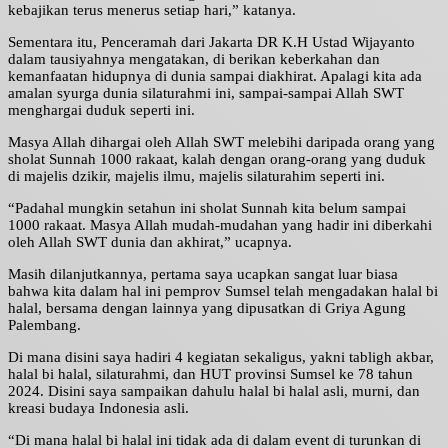
kebajikan terus menerus setiap hari,” katanya.
Sementara itu, Penceramah dari Jakarta DR K.H Ustad Wijayanto
dalam tausiyahnya mengatakan, di berikan keberkahan dan
kemanfaatan hidupnya di dunia sampai diakhirat. Apalagi kita ada
amalan syurga dunia silaturahmi ini, sampai-sampai Allah SWT
menghargai duduk seperti ini.
Masya Allah dihargai oleh Allah SWT melebihi daripada orang yang
sholat Sunnah 1000 rakaat, kalah dengan orang-orang yang duduk
di majelis dzikir, majelis ilmu, majelis silaturahim seperti ini.
“Padahal mungkin setahun ini sholat Sunnah kita belum sampai
1000 rakaat. Masya Allah mudah-mudahan yang hadir ini diberkahi
oleh Allah SWT dunia dan akhirat,” ucapnya.
Masih dilanjutkannya, pertama saya ucapkan sangat luar biasa
bahwa kita dalam hal ini pemprov Sumsel telah mengadakan halal bi
halal, bersama dengan lainnya yang dipusatkan di Griya Agung
Palembang.
Di mana disini saya hadiri 4 kegiatan sekaligus, yakni tabligh akbar,
halal bi halal, silaturahmi, dan HUT provinsi Sumsel ke 78 tahun
2024. Disini saya sampaikan dahulu halal bi halal asli, murni, dan
kreasi budaya Indonesia asli.
“Di mana halal bi halal ini tidak ada di dalam event di turunkan di