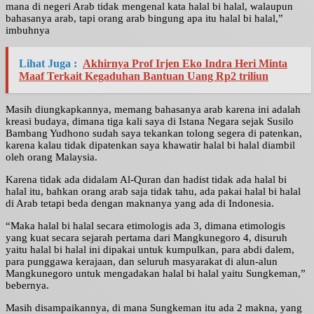
mana di negeri Arab tidak mengenal kata halal bi halal, walaupun
bahasanya arab, tapi orang arab bingung apa itu halal bi halal,”
imbuhnya
Lihat Juga :
Akhirnya Prof Irjen Eko Indra Heri Minta
Maaf Terkait Kegaduhan Bantuan Uang Rp2 triliun
Masih diungkapkannya, memang bahasanya arab karena ini adalah
kreasi budaya, dimana tiga kali saya di Istana Negara sejak Susilo
Bambang Yudhono sudah saya tekankan tolong segera di patenkan,
karena kalau tidak dipatenkan saya khawatir halal bi halal diambil
oleh orang Malaysia.
Karena tidak ada didalam Al-Quran dan hadist tidak ada halal bi
halal itu, bahkan orang arab saja tidak tahu, ada pakai halal bi halal
di Arab tetapi beda dengan maknanya yang ada di Indonesia.
“Maka halal bi halal secara etimologis ada 3, dimana etimologis
yang kuat secara sejarah pertama dari Mangkunegoro 4, disuruh
yaitu halal bi halal ini dipakai untuk kumpulkan, para abdi dalem,
para punggawa kerajaan, dan seluruh masyarakat di alun-alun
Mangkunegoro untuk mengadakan halal bi halal yaitu Sungkeman,”
bebernya.
Masih disampaikannya, di mana Sungkeman itu ada 2 makna, yang