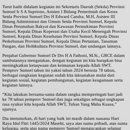
Turut hadir didalam kegiatan ini Sekretaris Daerah (Sekda) Provinsi
Sumsel Ir S A Supriono, Asisten I Bidang Pemerintah dan Kesra
Setda Provinsi Sumsel Drs H Edward Candra, M.H, Asisten III
Bidang Administrasi dan Umum Setda Provinsi Sumsel, Kepala
Dinas Perumahan Rakyat dan Kawasan Permukiman Provinsi
Sumsel, Kepala Dinas Koperasi dan Usaha Kecil Menengah Provinsi
Sumsel, Kepala Dinas Kesehatan Provinsi Sumsel, Kepala Dinas
Perkebunan Provinsi Sumsel, Kepala Dinas Pertanian, Tanaman
Pangan, dan Holtikultura Provinsi Sumsel, dan undangan lainnya.
Penjabat Gubernur Sumsel Dr Drs H A Fathoni, M.Si., GRCE dalam
sambutannya mengatakan, dengan kegiatan ini kita harapkan bisa
meningkatkan ketaqwaan dan keimanan kepada Allah SWT.
Pemprov Sumsel tahun ini yakni tahun 2024 berusia 78 tahun,
berbagai rangkaian kegiatan sudah kita laksanakan mulai dari
kegiatan sosial, kegiatan pembangunan, kegiatan keagamaan serta
kegiatan lainnya.
“Kita lakukan bersama-sama dalam rangka memperingati hari jadi
ke 78 tahun pemprov Sumsel dan juga sekaligus sebagai ungkapan
rasa syukur kita kepada Allah SWT, Tuhan Yang Maha Kuasa,”
ujarnya.
Dia menuturkan, di hari yang baik ini masih dalam suasana Hari
Raya Idul Fitri 1445/2024 Masehi, saya atas nama pribadi, atas nama
keluarga, serta atas nama pemprov Sumsel mengucapkan selamat