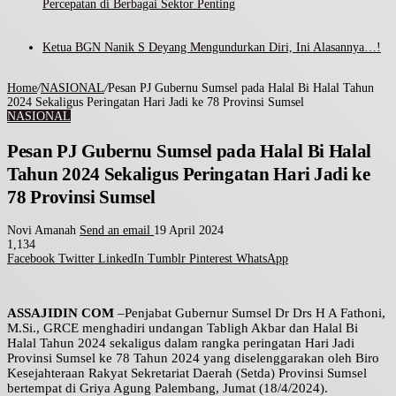
Percepatan di Berbagai Sektor Penting
Ketua BGN Nanik S Deyang Mengundurkan Diri, Ini Alasannya…!
Home
/
NASIONAL
/
Pesan PJ Gubernu Sumsel pada Halal Bi Halal Tahun
2024 Sekaligus Peringatan Hari Jadi ke 78 Provinsi Sumsel
NASIONAL
Pesan PJ Gubernu Sumsel pada Halal Bi Halal
Tahun 2024 Sekaligus Peringatan Hari Jadi ke
78 Provinsi Sumsel
Novi Amanah
Send an email
19 April 2024
1,134
Facebook
Twitter
LinkedIn
Tumblr
Pinterest
WhatsApp
ASSAJIDIN COM
–Penjabat Gubernur Sumsel Dr Drs H A Fathoni,
M.Si., GRCE menghadiri undangan Tabligh Akbar dan Halal Bi
Halal Tahun 2024 sekaligus dalam rangka peringatan Hari Jadi
Provinsi Sumsel ke 78 Tahun 2024 yang diselenggarakan oleh Biro
Kesejahteraan Rakyat Sekretariat Daerah (Setda) Provinsi Sumsel
bertempat di Griya Agung Palembang, Jumat (18/4/2024).