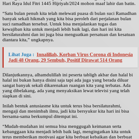
Hari Raya Idul Fitri 1445 Hijriyah/2024 mohon maaf lahir dan batin.
“Satu bulan penuh kita telah melewati puasa di bulan suci Ramadhan
banyak sekali hikmah yang kita bisa peroleh dari perjalanan bulan
suci ramadhan tersebut. Untuk bisa menjalankan tugas dan
kewajiban kita untuk menjadi lebih baik lagi, dan hari ini kita
bersilaturahmi dan ini juga bisa menguatkan persatuan dan kesatuan
diantara kita,” ungkapnya.
Lihat Juga :
Innalillah, Korban Virus Corona di Indonesia
Jadi 48 Orang, 29 Sembuh, Positif Dirawat 514 Orang
Dilanjutkannya, alhamdulillah ini peserta tabligh akbar dan halal bi
halal ini bukan hanya disini saja tapi ada juga yang berada diluar
sangat banyak sekali dikarenakan ruangan kita yang terbatas. Ada
yang dibelakang, ada yang menyaksikan lewat televisi yang telah
siapkan di sini.
Inilah bentuk antusiasme kita untuk terus bisa bersilaturahmi,
mengaji dan menimbah ilmu, jadi kita bersyukur kita hari ini bisa
bersama-sama berkumpul ditempat ini.
“Mudah-mudahan ini semua bisa menggugah keimanan serta
kebanggaan kita menjadi lebih baik lagi, mengingatkan kita untuk
terus memberikan motivasi agar kita berbuat kebaikan dan berbuat