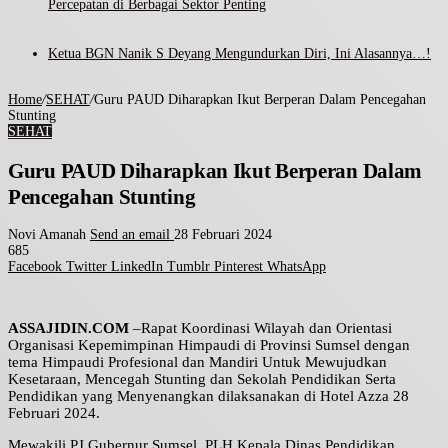
Percepatan di Berbagai Sektor Penting
Ketua BGN Nanik S Deyang Mengundurkan Diri, Ini Alasannya…!
Home
/
SEHAT
/
Guru PAUD Diharapkan Ikut Berperan Dalam Pencegahan
Stunting
SEHAT
Guru PAUD Diharapkan Ikut Berperan Dalam
Pencegahan Stunting
Novi Amanah
Send an email
28 Februari 2024
685
Facebook
Twitter
LinkedIn
Tumblr
Pinterest
WhatsApp
ASSAJIDIN.COM
–Rapat Koordinasi Wilayah dan Orientasi
Organisasi Kepemimpinan Himpaudi di Provinsi Sumsel dengan
tema Himpaudi Profesional dan Mandiri Untuk Mewujudkan
Kesetaraan, Mencegah Stunting dan Sekolah Pendidikan Serta
Pendidikan yang Menyenangkan dilaksanakan di Hotel Azza 28
Februari 2024.
Mewakili PJ Gubernur Sumsel, PLH Kepala Dinas Pendidikan