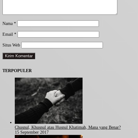
Nama
*
Email
*
Situs Web
TERPOPULER
Chusnul, Khusnul atau Husnul Khatimah, Mana yang Benar?
15 September 2017