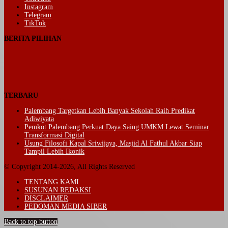
Instagram
Telegram
TikTok
BERITA PILIHAN
TERBARU
Palembang Targetkan Lebih Banyak Sekolah Raih Predikat
Adiwiyata
Pemkot Palembang Perkuat Daya Saing UMKM Lewat Seminar
Transformasi Digital
Usung Filosofi Kapal Sriwijaya, Masjid Al Fathul Akbar Siap
Tampil Lebih Ikonik
© Copyright 2014-2026, All Rights Reserved
TENTANG KAMI
SUSUNAN REDAKSI
DISCLAIMER
PEDOMAN MEDIA SIBER
Back to top button