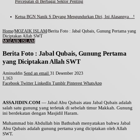
Percepatan di Berbagai Sektor Penting
Ketua BGN Nanik S Deyang Mengundurkan Diri, Ini Alasannya…!
Home
/
MOZAIK ISLAM
/
Berita Foto : Jabal Qubais, Gunung Pertama yang
Diciptakan Allah SWT
MOZAIK ISLAM
Berita Foto : Jabal Qubais, Gunung Pertama
yang Diciptakan Allah SWT
Aminuddin
Send an email
31 Desember 2023
1,163
Facebook
Twitter
LinkedIn
Tumblr
Pinterest
WhatsApp
ASSAJIDIN.COM
— Jabal Abu Qubais atau Jabal Qubais adalah
salah satu gunung yang terletak di sebelah timur Makkah. Gunung
ini berdekatan dengan Masjidil Haram.
Muhammad bin Abdullah bin Bathubah menyatakan bahwa Jabal
Abu Qubais adalah gunung pertama yang diciptakan oleh Allah
SWT.