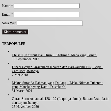
Nama
*
Email
*
Situs Web
TERPOPULER
Chusnul, Khusnul atau Husnul Khatimah, Mana yang Benar?
15 September 2017
Diberi Ucapan Jazakallahu Khairan dan Barakallahu Fiik, Begini
Cara Menjawabnya
2 Mei 2018
Makna Surat Ar Rahman yang Diulang, “Maka Nikmat Tuhanmu
yang Manakah yang Kamu Dustakan?”
31 Maret 2021
Quran Surat At-taubah 128-129 (Laqod ja akum), Bacaan Arab, latin
dan terjemahannya
25 November 2020