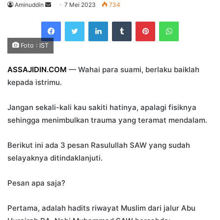
Send
Aminuddin
7 Mei 2023
734
an
Facebook
Twitter
LinkedIn
Tumblr
Pinterest
WhatsApp
email
Foto : IST
ASSAJIDIN.COM
— Wahai para suami, berlaku baiklah
kepada istrimu.
Jangan sekali-kali kau sakiti hatinya, apalagi fisiknya
sehingga menimbulkan trauma yang teramat mendalam.
Berikut ini ada 3 pesan Rasulullah SAW yang sudah
selayaknya ditindaklanjuti.
Pesan apa saja?
Pertama, adalah hadits riwayat Muslim dari jalur Abu