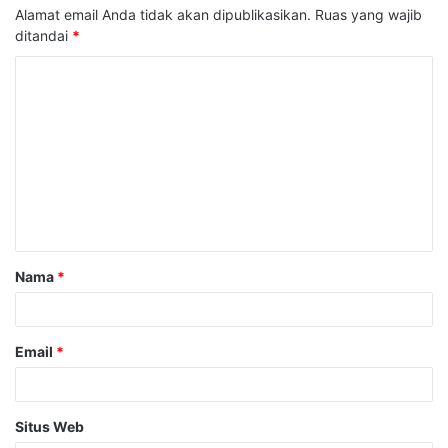
Alamat email Anda tidak akan dipublikasikan.
Ruas yang wajib
ditandai
*
K
o
m
e
n
t
a
Nama
*
r
*
Email
*
Situs Web