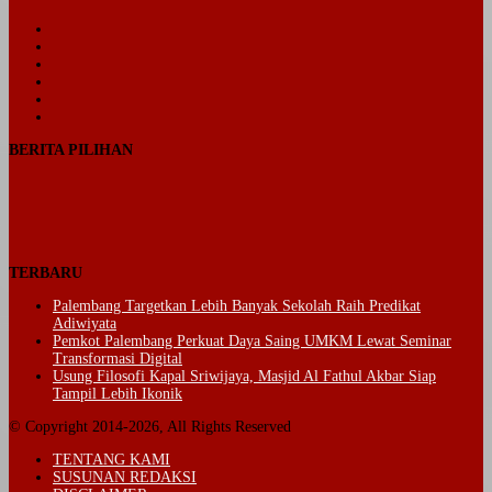
Facebook
Twitter
YouTube
Instagram
Telegram
TikTok
BERITA PILIHAN
TERBARU
Palembang Targetkan Lebih Banyak Sekolah Raih Predikat
Adiwiyata
Pemkot Palembang Perkuat Daya Saing UMKM Lewat Seminar
Transformasi Digital
Usung Filosofi Kapal Sriwijaya, Masjid Al Fathul Akbar Siap
Tampil Lebih Ikonik
© Copyright 2014-2026, All Rights Reserved
TENTANG KAMI
SUSUNAN REDAKSI