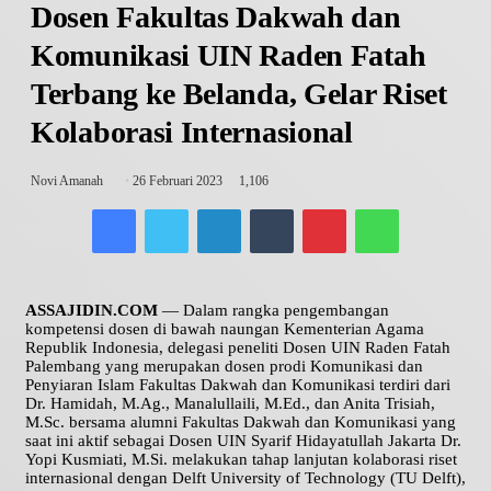
Dosen Fakultas Dakwah dan
Komunikasi UIN Raden Fatah
Terbang ke Belanda, Gelar Riset
Kolaborasi Internasional
Send
Novi Amanah
26 Februari 2023
1,106
an
Facebook
Twitter
LinkedIn
Tumblr
Pinterest
WhatsApp
email
ASSAJIDIN.COM
— Dalam rangka pengembangan
kompetensi dosen di bawah naungan Kementerian Agama
Republik Indonesia, delegasi peneliti Dosen UIN Raden Fatah
Palembang yang merupakan dosen prodi Komunikasi dan
Penyiaran Islam Fakultas Dakwah dan Komunikasi terdiri dari
Dr. Hamidah, M.Ag., Manalullaili, M.Ed., dan Anita Trisiah,
M.Sc. bersama alumni Fakultas Dakwah dan Komunikasi yang
saat ini aktif sebagai Dosen UIN Syarif Hidayatullah Jakarta Dr.
Yopi Kusmiati, M.Si. melakukan tahap lanjutan kolaborasi riset
internasional dengan Delft University of Technology (TU Delft),