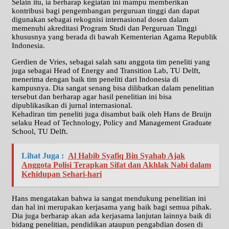
Selain itu, ia berharap kegiatan ini mampu memberikan
kontribusi bagi pengembangan perguruan tinggi dan dapat
digunakan sebagai rekognisi internasional dosen dalam
memenuhi akreditasi Program Studi dan Perguruan Tinggi
khususnya yang berada di bawah Kementerian Agama Republik
Indonesia.
Gerdien de Vries, sebagai salah satu anggota tim peneliti yang
juga sebagai Head of Energy and Transition Lab, TU Delft,
menerima dengan baik tim peneliti dari Indonesia di
kampusnya. Dia sangat senang bisa dilibatkan dalam penelitian
tersebut dan berharap agar hasil penelitian ini bisa
dipublikasikan di jurnal internasional.
Kehadiran tim peneliti juga disambut baik oleh Hans de Bruijn
selaku Head of Technology, Policy and Management Graduate
School, TU Delft.
Lihat Juga :
Al Habib Syafiq Bin Syahab Ajak
Anggota Polisi Terapkan Sifat dan Akhlak Nabi dalam
Kehidupan Sehari-hari
Hans mengatakan bahwa ia sangat mendukung penelitian ini
dan hal ini merupakan kerjasama yang baik bagi semua pihak.
Dia juga berharap akan ada kerjasama lanjutan lainnya baik di
bidang penelitian, pendidikan ataupun pengabdian dosen di