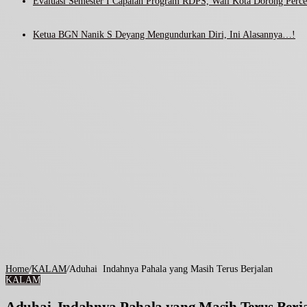
Evaluasi Semester I Capaian Program RDPS, Wali Kota Dorong Percep
Ketua BGN Nanik S Deyang Mengundurkan Diri, Ini Alasannya…!
Home
/
KALAM
/
Aduhai Indahnya Pahala yang Masih Terus Berjalan
KALAM
Aduhai Indahnya Pahala yang Masih Terus Ber