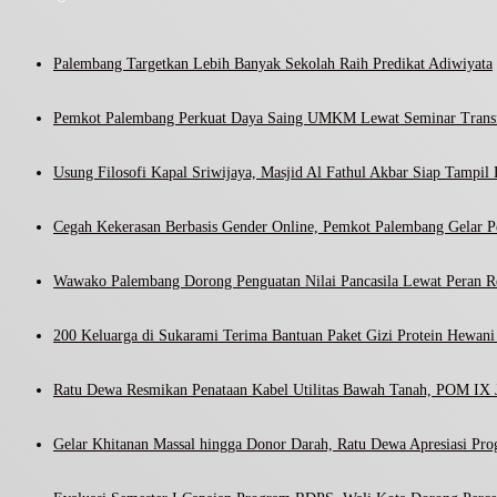
Palembang Targetkan Lebih Banyak Sekolah Raih Predikat Adiwiyata
Pemkot Palembang Perkuat Daya Saing UMKM Lewat Seminar Transf
Usung Filosofi Kapal Sriwijaya, Masjid Al Fathul Akbar Siap Tampil 
Cegah Kekerasan Berbasis Gender Online, Pemkot Palembang Gelar Pel
Wawako Palembang Dorong Penguatan Nilai Pancasila Lewat Peran R
200 Keluarga di Sukarami Terima Bantuan Paket Gizi Protein Hewa
Ratu Dewa Resmikan Penataan Kabel Utilitas Bawah Tanah, POM IX J
Gelar Khitanan Massal hingga Donor Darah, Ratu Dewa Apresiasi Pr