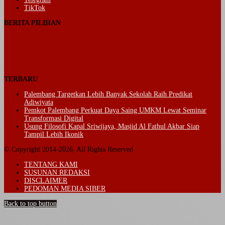
TikTok
BERITA PILIHAN
TERBARU
Palembang Targetkan Lebih Banyak Sekolah Raih Predikat
Adiwiyata
Pemkot Palembang Perkuat Daya Saing UMKM Lewat Seminar
Transformasi Digital
Usung Filosofi Kapal Sriwijaya, Masjid Al Fathul Akbar Siap
Tampil Lebih Ikonik
© Copyright 2014-2026, All Rights Reserved
TENTANG KAMI
SUSUNAN REDAKSI
DISCLAIMER
PEDOMAN MEDIA SIBER
Back to top button