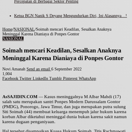
Percepatan di Berbagai Sektor Penting
Ketua BGN Nanik S Deyang Mengundurkan Diri, Ini Alasannya…!
Home
/
NASIONAL
/
Soimah mencari Keadilan, Sesalkan Anaknya
Meninggal Karena Dianiaya di Ponpes Gontor
NASIONAL
Soimah mencari Keadilan, Sesalkan Anaknya
Meninggal Karena Dianiaya di Ponpes Gontor
Novi Amanah
Send an email
6 September 2022
1,004
Facebook
Twitter
LinkedIn
Tumblr
Pinterest
WhatsApp
AsSAJIDIN.COM
— Kasus meninggalnya M Albar Mahdi (17)
salah satu merupakan santri Ponpes Modern Darussalam Gontor
(PMDG), Ponorogo, Jawa Timur, dan juga merupakan putra sulung
Siti Soimah (44) membuat keluarga menempuh jalur hukum karena
korban Albar diketahui meninggal dunia bukan karena sakit namun
karena dugaan penganiyaan.
Hal tersebut disampaikan Kuasa Hukum Soimah, Titis Rachmawati