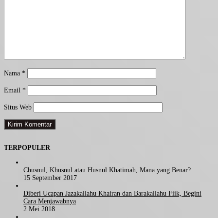
Nama
*
Email
*
Situs Web
TERPOPULER
Chusnul, Khusnul atau Husnul Khatimah, Mana yang Benar?
15 September 2017
Diberi Ucapan Jazakallahu Khairan dan Barakallahu Fiik, Begini
Cara Menjawabnya
2 Mei 2018