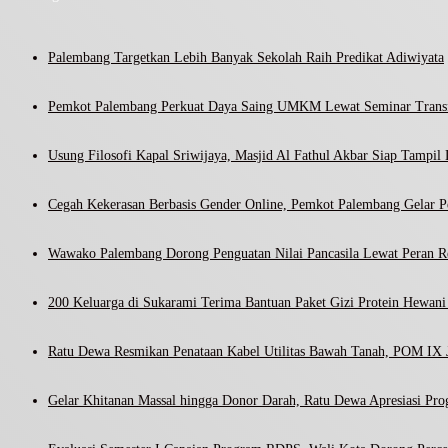
Palembang Targetkan Lebih Banyak Sekolah Raih Predikat Adiwiyata
Pemkot Palembang Perkuat Daya Saing UMKM Lewat Seminar Transf
Usung Filosofi Kapal Sriwijaya, Masjid Al Fathul Akbar Siap Tampil 
Cegah Kekerasan Berbasis Gender Online, Pemkot Palembang Gelar Pel
Wawako Palembang Dorong Penguatan Nilai Pancasila Lewat Peran R
200 Keluarga di Sukarami Terima Bantuan Paket Gizi Protein Hewa
Ratu Dewa Resmikan Penataan Kabel Utilitas Bawah Tanah, POM IX J
Gelar Khitanan Massal hingga Donor Darah, Ratu Dewa Apresiasi Pr