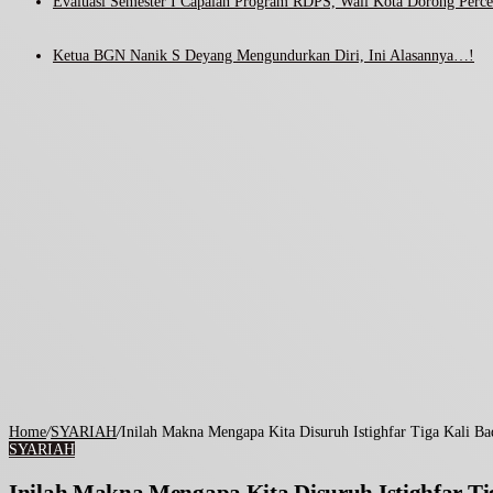
Evaluasi Semester I Capaian Program RDPS, Wali Kota Dorong Percep
Ketua BGN Nanik S Deyang Mengundurkan Diri, Ini Alasannya…!
Home
/
SYARIAH
/
Inilah Makna Mengapa Kita Disuruh Istighfar Tiga Kali Ba
SYARIAH
Inilah Makna Mengapa Kita Disuruh Istighfar Ti