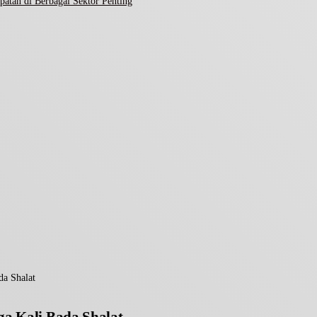
atan di Berbagai Sektor Penting
da Shalat
ga Kali Bada Shalat