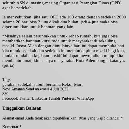
seluruh ASN di masing-masing Organisasi Perangkat Dinas (OPD)
agar bersedekah.
Ia menyebutkan, jika satu OPD ada 100 orang dengan sedekah 2000
selama 20 hari bisa 2 juta dikali dua bulan, jadi 4 juta maka bisa
diperuntukkan untuk bantuan yang lain.
“Misalnya selain peruntukkan untuk rehab rumah, kita juga bisa
memberikan bantuan kursi roda untuk masyarakat di sekeliling
masjid. Insya Allah dengan dimulainya hari ini dapat membuka hati
kita untuk sedekah dan sedekah ini membuka pintu rezeki bagi kita,
mudah-mudahan kegiatan positif ini dapat mewujudkan mimpi kita
membantu umat, khususnya masyarakat Kota Palembang,” katanya.
(pitria)
Tags
gerakan sedekah subuh bersama
Rekor Muri
Novi Amanah
Send an email
4 Juli 2022
830
Facebook
Twitter
LinkedIn
Tumblr
Pinterest
WhatsApp
Tinggalkan Balasan
Alamat email Anda tidak akan dipublikasikan.
Ruas yang wajib ditandai
*
Komentar
*