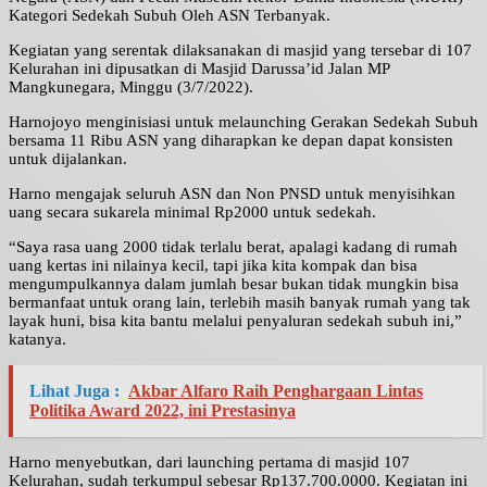
Kategori Sedekah Subuh Oleh ASN Terbanyak.
Kegiatan yang serentak dilaksanakan di masjid yang tersebar di 107
Kelurahan ini dipusatkan di Masjid Darussa’id Jalan MP
Mangkunegara, Minggu (3/7/2022).
Harnojoyo menginisiasi untuk melaunching Gerakan Sedekah Subuh
bersama 11 Ribu ASN yang diharapkan ke depan dapat konsisten
untuk dijalankan.
Harno mengajak seluruh ASN dan Non PNSD untuk menyisihkan
uang secara sukarela minimal Rp2000 untuk sedekah.
“Saya rasa uang 2000 tidak terlalu berat, apalagi kadang di rumah
uang kertas ini nilainya kecil, tapi jika kita kompak dan bisa
mengumpulkannya dalam jumlah besar bukan tidak mungkin bisa
bermanfaat untuk orang lain, terlebih masih banyak rumah yang tak
layak huni, bisa kita bantu melalui penyaluran sedekah subuh ini,”
katanya.
Lihat Juga :
Akbar Alfaro Raih Penghargaan Lintas
Politika Award 2022, ini Prestasinya
Harno menyebutkan, dari launching pertama di masjid 107
Kelurahan, sudah terkumpul sebesar Rp137.700.0000. Kegiatan ini