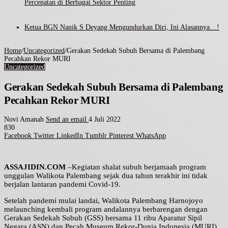
Percepatan di Berbagai Sektor Penting
Ketua BGN Nanik S Deyang Mengundurkan Diri, Ini Alasannya…!
Home
/
Uncategorized
/
Gerakan Sedekah Subuh Bersama di Palembang
Pecahkan Rekor MURI
Uncategorized
Gerakan Sedekah Subuh Bersama di Palembang
Pecahkan Rekor MURI
Novi Amanah
Send an email
4 Juli 2022
830
Facebook
Twitter
LinkedIn
Tumblr
Pinterest
WhatsApp
ASSAJIDIN.COM
–Kegiatan shalat subuh berjamaah program
unggulan Walikota Palembang sejak dua tahun terakhir ini tidak
berjalan lantaran pandemi Covid-19.
Setelah pandemi mulai landai, Walikota Palembang Harnojoyo
melaunching kembali program andalannya berbarengan dengan
Gerakan Sedekah Subuh (GSS) bersama 11 ribu Aparatur Sipil
Negara (ASN) dan Pecah Museum Rekor-Dunia Indonesia (MURI)