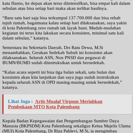
kata Harno, ke depan akan terus diintensifkan, bisa empat kali dalam
sebulan atau bisa setiap hari maka akan terlihat hasilnya.
“Baru satu hari saja bisa terkumpul 137.700.000 dan bisa rehab
tujuh rumah, bagaimana kalau setiap hari dilaksanakan, saya yakin
di kota Palembang zero rumah tak layak huni. Mudah-mudahan
kegiatan ini terus kita lakukan secara konsisten, minimal satu kali
dalam sebulan,” katanya.
Sementara itu Sekretaris Daerah, Drs Ratu Dewa, M.Si
menambahkan, Gerakan Sedekah Subuh ini konsisten akan
dilaksanakan. Seluruh ASN, Non PNSD dan pegawai di
BUMN/BUMD sudah diinstruksikan untuk bersedekah.
“Kalau acara seperti ini bisa tiga bulan sekali, satu bulan dan
konsisten akan kita lanjutkan dan saya juga sudah instruksikan
kepada seluruh ASN di OPD masing-masing untuk bersedekah,”
katanya.
Lihat Juga :
Artis Mualaf Virgoun Meriahkan
Pembukaan MTQ Kota Palembang
Kepala Badan Kepegawaian dan Pengembangan Sumber Daya
Manusia (BKPSDM) Kota Palembang sekaligus Ketua Majelis Ulama
(MUI) Kota Palembang, Dr Riza Pahlevi, M Si, ia mengimbau