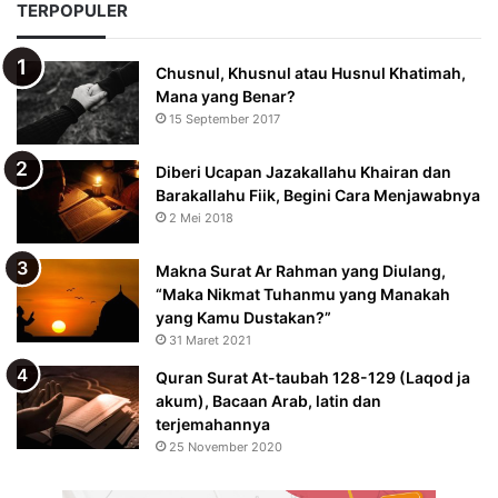
TERPOPULER
Chusnul, Khusnul atau Husnul Khatimah,
Mana yang Benar?
15 September 2017
Diberi Ucapan Jazakallahu Khairan dan
Barakallahu Fiik, Begini Cara Menjawabnya
2 Mei 2018
Makna Surat Ar Rahman yang Diulang,
“Maka Nikmat Tuhanmu yang Manakah
yang Kamu Dustakan?”
31 Maret 2021
Quran Surat At-taubah 128-129 (Laqod ja
akum), Bacaan Arab, latin dan
terjemahannya
25 November 2020