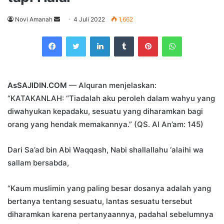
Send
Novi Amanah
4 Juli 2022
1,662
an
Facebook
Twitter
LinkedIn
Tumblr
Pinterest
WhatsApp
email
AsSAJIDIN.COM
— Alquran menjelaskan:
“KATAKANLAH: “Tiadalah aku peroleh dalam wahyu yang
diwahyukan kepadaku, sesuatu yang diharamkan bagi
orang yang hendak memakannya.” (QS. Al An’am: 145)
Dari Sa’ad bin Abi Waqqash, Nabi shallallahu ‘alaihi wa
sallam bersabda,
“Kaum muslimin yang paling besar dosanya adalah yang
bertanya tentang sesuatu, lantas sesuatu tersebut
diharamkan karena pertanyaannya, padahal sebelumnya