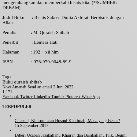
mengembangkan dan memberkahi bisnis kita. (*/SUMBER:
DREAM)
Judul Buku : Bisnis Sukses Dunia Akhirat: Berbisnis dengan
Allah
Penulis : M. Quraish Shihab
Penerbit : Lentera Hati
Halaman : 192 + xii hlm
ISBN : 978-979-9048-89-9
Tags
Buku
quraish shihab
Novi Amanah
Send an email
2 Juni 2022
1,171
Facebook
Twitter
LinkedIn
Tumblr
Pinterest
WhatsApp
TERPOPULER
Chusnul, Khusnul atau Husnul Khatimah, Mana yang Benar?
15 September 2017
Diberi Ucapan Jazakallahu Khairan dan Barakallahu Fiik, Begini