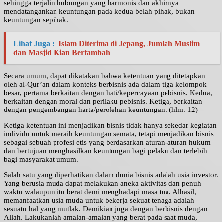
sehingga terjalin hubungan yang harmonis dan akhirnya
mendatangankan keuntungan pada kedua belah pihak, bukan
keuntungan sepihak.
Lihat Juga :
Islam Diterima di Jepang, Jumlah Muslim
dan Masjid Kian Bertambah
Secara umum, dapat dikatakan bahwa ketentuan yang ditetapkan
oleh al-Qur’an dalam konteks berbisnis ada dalam tiga kelompok
besar, pertama berkaitan dengan hati/kepercayaan pebisnis. Kedua,
berkaitan dengan moral dan perilaku pebisnis. Ketiga, berkaitan
dengan pengembangan harta/perolehan keuntungan. (hlm. 12)
Ketiga ketentuan ini menjadikan bisnis tidak hanya sekedar kegiatan
individu untuk meraih keuntungan semata, tetapi menjadikan bisnis
sebagai sebuah profesi etis yang berdasarkan aturan-aturan hukum
dan bertujuan menghasilkan keuntungan bagi pelaku dan terlebih
bagi masyarakat umum.
Salah satu yang diperhatikan dalam dunia bisnis adalah usia investor.
Yang berusia muda dapat melakukan aneka aktivitas dan penuh
waktu walaupun itu berat demi menghadapi masa tua. Alhasil,
memanfaatkan usia muda untuk bekerja sekuat tenaga adalah
sesuatu hal yang mutlak. Demikian juga dengan berbisnis dengan
Allah. Lakukanlah amalan-amalan yang berat pada saat muda,