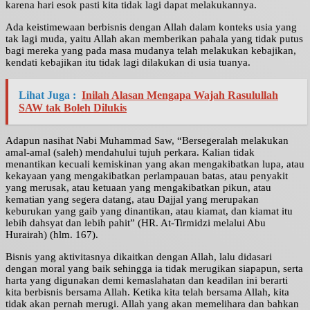
karena hari esok pasti kita tidak lagi dapat melakukannya.
Ada keistimewaan berbisnis dengan Allah dalam konteks usia yang
tak lagi muda, yaitu Allah akan memberikan pahala yang tidak putus
bagi mereka yang pada masa mudanya telah melakukan kebajikan,
kendati kebajikan itu tidak lagi dilakukan di usia tuanya.
Lihat Juga :
Inilah Alasan Mengapa Wajah Rasulullah
SAW tak Boleh Dilukis
Adapun nasihat Nabi Muhammad Saw, “Bersegeralah melakukan
amal-amal (saleh) mendahului tujuh perkara. Kalian tidak
menantikan kecuali kemiskinan yang akan mengakibatkan lupa, atau
kekayaan yang mengakibatkan perlampauan batas, atau penyakit
yang merusak, atau ketuaan yang mengakibatkan pikun, atau
kematian yang segera datang, atau Dajjal yang merupakan
keburukan yang gaib yang dinantikan, atau kiamat, dan kiamat itu
lebih dahsyat dan lebih pahit” (HR. At-Tirmidzi melalui Abu
Hurairah) (hlm. 167).
Bisnis yang aktivitasnya dikaitkan dengan Allah, lalu didasari
dengan moral yang baik sehingga ia tidak merugikan siapapun, serta
harta yang digunakan demi kemaslahatan dan keadilan ini berarti
kita berbisnis bersama Allah. Ketika kita telah bersama Allah, kita
tidak akan pernah merugi. Allah yang akan memelihara dan bahkan