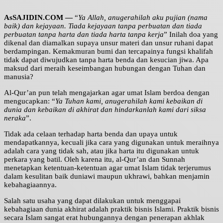
AsSAJIDIN.COM —
“
Ya Allah, anugerahilah aku pujian (nama
baik) dan kejayaan. Tiada kejayaan tanpa perbuatan dan tiada
perbuatan tanpa harta dan tiada harta tanpa kerja
” Inilah doa yang
dikenal dan diamalkan supaya unsur materi dan unsur ruhani dapat
berdampingan. Kemakmuran bumi dan tercapainya fungsi khalifah
tidak dapat diwujudkan tanpa harta benda dan kesucian jiwa. Apa
maksud dari meraih keseimbangan hubungan dengan Tuhan dan
manusia?
Al-Qur’an pun telah mengajarkan agar umat Islam berdoa dengan
mengucapkan: “
Ya Tuhan kami, anugerahilah kami kebaikan di
dunia dan kebaikan di akhirat dan hindarkanlah kami dari siksa
neraka
”.
Tidak ada celaan terhadap harta benda dan upaya untuk
mendapatkannya, kecuali jika cara yang digunakan untuk meraihnya
adalah cara yang tidak sah, atau jika harta itu digunakan untuk
perkara yang batil. Oleh karena itu, al-Qur’an dan Sunnah
menetapkan ketentuan-ketentuan agar umat Islam tidak terjerumus
dalam kesulitan baik duniawi maupun ukhrawi, bahkan menjamin
kebahagiaannya.
Salah satu usaha yang dapat dilakukan untuk menggapai
kebahagiaan dunia akhirat adalah praktik bisnis Islami. Praktik bisnis
secara Islam sangat erat hubungannya dengan penerapan akhlak