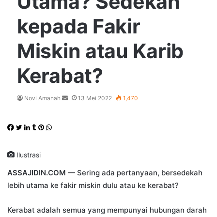
Utama? Sedekah
kepada Fakir
Miskin atau Karib
Kerabat?
Send
Novi Amanah
13 Mei 2022
1,470
an
email
Facebook
Twitter
LinkedIn
Tumblr
Pinterest
WhatsApp
Ilustrasi
ASSAJIDIN.COM
— Sering ada pertanyaan, bersedekah
lebih utama ke fakir miskin dulu atau ke kerabat?
Kerabat adalah semua yang mempunyai hubungan darah