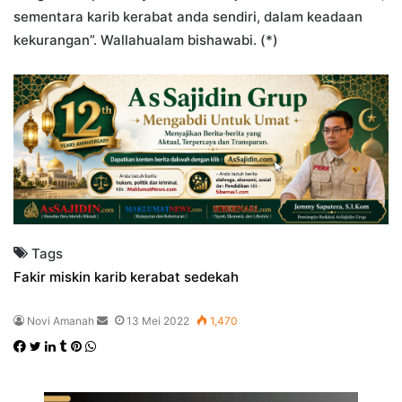
sementara karib kerabat anda sendiri, dalam keadaan
kekurangan”. Wallahualam bishawabi. (*)
Tags
Fakir miskin
karib kerabat
sedekah
Send
Novi Amanah
13 Mei 2022
1,470
an
Facebook
Twitter
LinkedIn
Tumblr
Pinterest
WhatsApp
email