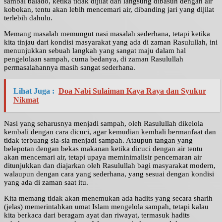
sambal balado, ketika tidak dijilat dan langsung dibasuh dengan air
kobokan, tentu akan lebih mencemari air, dibanding jari yang dijilat
terlebih dahulu.
Memang masalah memungut nasi masalah sederhana, tetapi ketika
kita tinjau dari kondisi masyarakat yang ada di zaman Rasulullah, ini
menunjukkan sebuah langkah yang sangat maju dalam hal
pengelolaan sampah, cuma bedanya, di zaman Rasulullah
permasalahannya masih sangat sederhana.
Lihat Juga :
Doa Nabi Sulaiman Kaya Raya dan Syukur
Nikmat
Nasi yang seharusnya menjadi sampah, oleh Rasulullah dikelola
kembali dengan cara dicuci, agar kemudian kembali bermanfaat dan
tidak terbuang sia-sia menjadi sampah. Ataupun tangan yang
belepotan dengan bekas makanan ketika dicuci dengan air tentu
akan mencemari air, tetapi upaya meminimalisir pencemaran air
ditunjukkan dan diajarkan oleh Rasulullah bagi masyarakat modern,
walaupun dengan cara yang sederhana, yang sesuai dengan kondisi
yang ada di zaman saat itu.
Kita memang tidak akan menemukan ada hadits yang secara sharih
(jelas) memerintahkan umat Islam mengelola sampah, tetapi kalau
kita berkaca dari beragam ayat dan riwayat, termasuk hadits