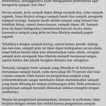
sebelumnya, sesungguhnya Islam mengajarkan pemeluknya agar
mengelola sampah, kok bisa?
Secara umum, jenis sampah dapat dibagi menjadi dua, yaitu sampah
organik, biasa disebut sebagai sampah basah dan sampah anorganik
(sampah kering). Sampah basah adalah sampah yang berasal dari
makhluk hidup, seperti daun-daunan, sampah dapur, dll. Sampah
jenis ini dapat terdegradasi (membusuk/hancur) secara alami,
karenanya sampah yang jebis ini bisa dikelola menjadi pupuk
organik.
Sebaliknya dengan sampah kering, seperti kertas, plastik, kaleng,
dan lain-lain, sampah jenis ini tidak dapat terdegradasi secara alami,
tetapi bukan berarti tidak bisa dimanfaatkan sama sekali, sebagian
sampah jenis anorganik bisa dikelola menjadi kerajianan tangan,
seperti kardus dan plastik bungkus deterjen dan sebaginya.
Ternyata, sebagian besar sampah yang dihasilkan di Indonesia
merupakan sampah basah, yaitu mencakup 60-70 persen dari total
volume sampah. Oleh karena itu pengelolaan sampah yang
terdesentralisisasi sangat membantu dalam meminimalisir sampah
yang harus dibuang ke tempat pembuangan akhir. Pada prinsipnya
pengelolaan sampah haruslah dilakukan sedekat mungkin dengan
sumbernya.
Selama ini pengelolaan persampahan, terutama di perkotaan, tidak
berjalan dengan efisien dan efektif karena pengelolaan sampah