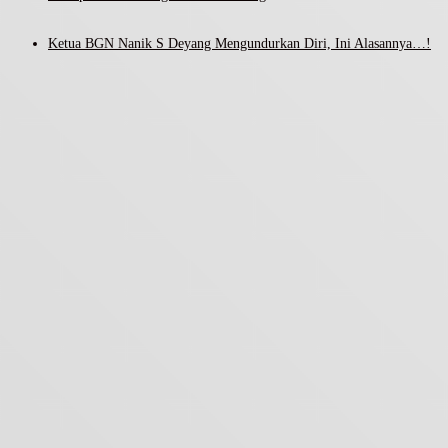
Ketua BGN Nanik S Deyang Mengundurkan Diri, Ini Alasannya…!