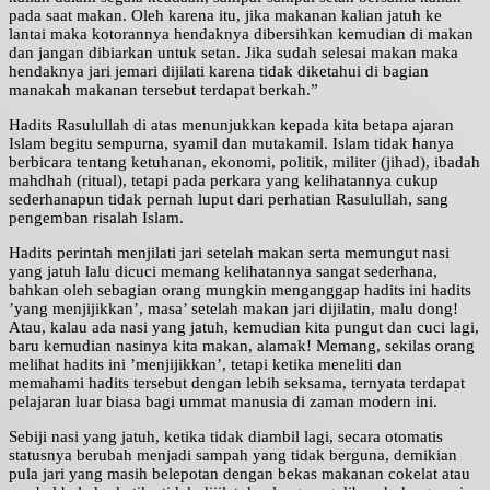
pada saat makan. Oleh karena itu, jika makanan kalian jatuh ke
lantai maka kotorannya hendaknya dibersihkan kemudian di makan
dan jangan dibiarkan untuk setan. Jika sudah selesai makan maka
hendaknya jari jemari dijilati karena tidak diketahui di bagian
manakah makanan tersebut terdapat berkah.”
Hadits Rasulullah di atas menunjukkan kepada kita betapa ajaran
Islam begitu sempurna, syamil dan mutakamil. Islam tidak hanya
berbicara tentang ketuhanan, ekonomi, politik, militer (jihad), ibadah
mahdhah (ritual), tetapi pada perkara yang kelihatannya cukup
sederhanapun tidak pernah luput dari perhatian Rasulullah, sang
pengemban risalah Islam.
Hadits perintah menjilati jari setelah makan serta memungut nasi
yang jatuh lalu dicuci memang kelihatannya sangat sederhana,
bahkan oleh sebagian orang mungkin menganggap hadits ini hadits
’yang menjijikkan’, masa’ setelah makan jari dijilatin, malu dong!
Atau, kalau ada nasi yang jatuh, kemudian kita pungut dan cuci lagi,
baru kemudian nasinya kita makan, alamak! Memang, sekilas orang
melihat hadits ini ’menjijikkan’, tetapi ketika meneliti dan
memahami hadits tersebut dengan lebih seksama, ternyata terdapat
pelajaran luar biasa bagi ummat manusia di zaman modern ini.
Sebiji nasi yang jatuh, ketika tidak diambil lagi, secara otomatis
statusnya berubah menjadi sampah yang tidak berguna, demikian
pula jari yang masih belepotan dengan bekas makanan cokelat atau