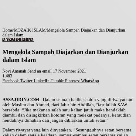
Home
/
MOZAIK ISLAM
/
Mengelola Sampah Diajarkan dan Dianjurkan
dalam Islam
MOZAIK ISLAM
Mengelola Sampah Diajarkan dan Dianjurkan
dalam Islam
Novi Amanah
Send an email
17 November 2021
1,483
Facebook
Twitter
LinkedIn
Tumblr
Pinterest
WhatsApp
ASSAJIDIN.COM
–Dalam sebuah hadits shahih yang diriwayatkan
oleh Muslim dan Ahmad, dari Jabir bin Abdillah, Rasulullah SAW
bersabda, “Jika makanan salah satu kalian jatuh maka hendaklah
diambil dan disingkirkan kotoran yang melekat padanya, kemudian
hendaknya dimakan dan jangan dibiarkan untuk setan.”
Dalam riwayat yang lain dinyatakan, “Sesungguhnya setan bersama
kalian dalam segala keadaan, sampai-sampai setan bersama kalian