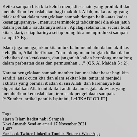
Ketika sampah bisa kita kelola menjadi sesuatu yang produktif dan
memberikan kemaslahatan bagi makhluk Allah, maka orang yang
tidak terlibat dalam pengelolaan sampah dengan baik –atas kadar
kesanggupannya- , menurut terminologi tabdzir tadi dia akan jatuh
dalam perilaku ’saudaranya setan’. Apalagi selama ini, secara tidak
kita sadari, setiap harinya setiap orang bisa memproduksi sampah
sampai 3 Kg.
Islam juga mengajarkan kita untuk bahu membahu dalam aktifitas
kebajikan, Allah berfirman, ”dan tolong menolonglah kalian dalam
kebaikan dan ketakwaan, dan janganlah kalian bertolong menolong
dalam perbuatan dosa dan permusuhan …” (QS. Al Maidah 5 : 2).
Karena pengelolaan sampah memberikan maslahat besar bagi kita
sendiri, anak cucu kita dan alam sekitar kita, tentu ini menjadi
aktifitas yang bernilai ibadah di sisi Allah, dan karenanya kita
diperintahkan Allah untuk ikut andil dalam segala aktivitas yang
memberikan kemaslahatan, termasuk pengelolaan sampah.
[*/Sumber: artikel penulis Ispiraini, LcI/IKADI.OR.ID]
Tags
ajaran Islam
hadist nabi
Sampah
Novi Amanah
Send an email
17 November 2021
1,483
Facebook
Twitter
LinkedIn
Tumblr
Pinterest
WhatsApp