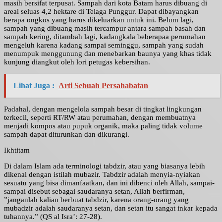
masih bersifat terpusat. Sampah dari kota Batam harus dibuang di
areal seluas 4,2 hektare di Telaga Punggur. Dapat dibayangkan
berapa ongkos yang harus dikeluarkan untuk ini. Belum lagi,
sampah yang dibuang masih tercampur antara sampah basah dan
sampah kering, ditambah lagi, kadangkala beberapaa perumahan
mengeluh karena kadang sampai seminggu, sampah yang sudah
menumpuk menggunung dan menebarkan baunya yang khas tidak
kunjung diangkut oleh lori petugas kebersihan.
Lihat Juga :
Arti Sebuah Persahabatan
Padahal, dengan mengelola sampah besar di tingkat lingkungan
terkecil, seperti RT/RW atau perumahan, dengan membuatnya
menjadi kompos atau pupuk organik, maka paling tidak volume
sampah dapat diturunkan dan dikurangi.
Ikhtitam
Di dalam Islam ada terminologi tabdzir, atau yang biasanya lebih
dikenal dengan istilah mubazir. Tabdzir adalah menyia-nyiakan
sesuatu yang bisa dimanfaatkan, dan ini dibenci oleh Allah, sampai-
sampai disebut sebagai saudaranya setan, Allah berfirman,
”janganlah kalian berbuat tabdzir, karena orang-orang yang
mubadzir adalah saudaranya setan, dan setan itu sangat inkar kepada
tuhannya.” (QS al Isra’: 27-28).