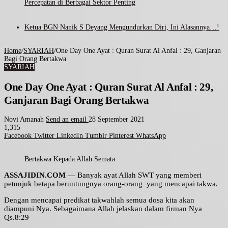
Percepatan di Berbagai Sektor Penting
Ketua BGN Nanik S Deyang Mengundurkan Diri, Ini Alasannya…!
Home
/
SYARIAH
/
One Day One Ayat : Quran Surat Al Anfal : 29, Ganjaran
Bagi Orang Bertakwa
SYARIAH
One Day One Ayat : Quran Surat Al Anfal : 29,
Ganjaran Bagi Orang Bertakwa
Novi Amanah
Send an email
28 September 2021
1,315
Facebook
Twitter
LinkedIn
Tumblr
Pinterest
WhatsApp
Bertakwa Kepada Allah Semata
ASSAJIDIN.COM
— Banyak ayat Allah SWT yang memberi
petunjuk betapa beruntungnya orang-orang yang mencapai takwa.
Dengan mencapai predikat takwahlah semua dosa kita akan
diampuni Nya. Sebagaimana Allah jelaskan dalam firman Nya
Qs.8:29