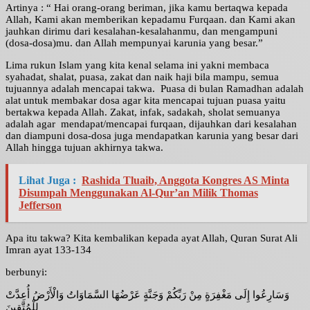
Artinya : “ Hai orang-orang beriman, jika kamu bertaqwa kepada
Allah, Kami akan memberikan kepadamu Furqaan. dan Kami akan
jauhkan dirimu dari kesalahan-kesalahanmu, dan mengampuni
(dosa-dosa)mu. dan Allah mempunyai karunia yang besar.”
Lima rukun Islam yang kita kenal selama ini yakni membaca
syahadat, shalat, puasa, zakat dan naik haji bila mampu, semua
tujuannya adalah mencapai takwa. Puasa di bulan Ramadhan adalah
alat untuk membakar dosa agar kita mencapai tujuan puasa yaitu
bertakwa kepada Allah. Zakat, infak, sadakah, sholat semuanya
adalah agar mendapat/mencapai furqaan, dijauhkan dari kesalahan
dan diampuni dosa-dosa juga mendapatkan karunia yang besar dari
Allah hingga tujuan akhirnya takwa.
Lihat Juga :
Rashida Tluaib, Anggota Kongres AS Minta
Disumpah Menggunakan Al-Qur’an Milik Thomas
Jefferson
Apa itu takwa? Kita kembalikan kepada ayat Allah, Quran Surat Ali
Imran ayat 133-134
berbunyi:
وَسَارِعُوا إِلَى مَغْفِرَةٍ مِنْ رَبِّكُمْ وَجَنَّةٍ عَرْضُهَا السَّمَاوَاتُ وَالْأَرْضُ أُعِدَّتْ
لِلْمُتَّقِينَ