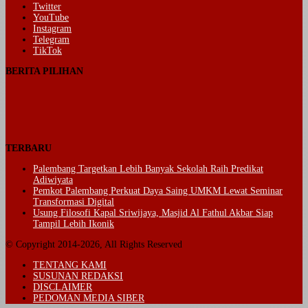
Twitter
YouTube
Instagram
Telegram
TikTok
BERITA PILIHAN
TERBARU
Palembang Targetkan Lebih Banyak Sekolah Raih Predikat
Adiwiyata
Pemkot Palembang Perkuat Daya Saing UMKM Lewat Seminar
Transformasi Digital
Usung Filosofi Kapal Sriwijaya, Masjid Al Fathul Akbar Siap
Tampil Lebih Ikonik
© Copyright 2014-2026, All Rights Reserved
TENTANG KAMI
SUSUNAN REDAKSI
DISCLAIMER
PEDOMAN MEDIA SIBER