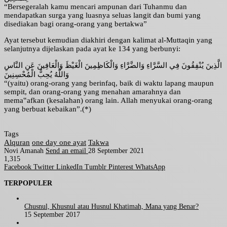
“Bersegeralah kamu mencari ampunan dari Tuhanmu dan
mendapatkan surga yang luasnya seluas langit dan bumi yang
disediakan bagi orang-orang yang bertakwa”
Ayat tersebut kemudian diakhiri dengan kalimat al-Muttaqin yang
selanjutnya dijelaskan pada ayat ke 134 yang berbunyi:
الَّذِينَ يُنْفِقُونَ فِي السَّرَّاءِ وَالضَّرَّاءِ وَالْكَاظِمِينَ الْغَيْظَ وَالْعَافِينَ عَنِ النَّاسِ
وَاللَّهُ يُحِبُّ الْمُحْسِنِينَ
“(yaitu) orang-orang yang berinfaq, baik di waktu lapang maupun
sempit, dan orang-orang yang menahan amarahnya dan
mema‟afkan (kesalahan) orang lain. Allah menyukai orang-orang
yang berbuat kebaikan”.(*)
Tags
Alquran
one day one ayat
Takwa
Novi Amanah
Send an email
28 September 2021
1,315
Facebook
Twitter
LinkedIn
Tumblr
Pinterest
WhatsApp
TERPOPULER
Chusnul, Khusnul atau Husnul Khatimah, Mana yang Benar?
15 September 2017