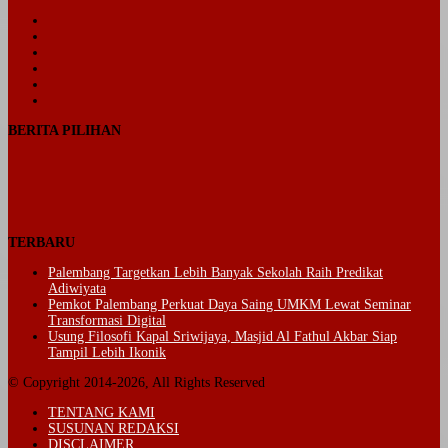
Facebook
Twitter
YouTube
Instagram
Telegram
TikTok
BERITA PILIHAN
TERBARU
Palembang Targetkan Lebih Banyak Sekolah Raih Predikat
Adiwiyata
Pemkot Palembang Perkuat Daya Saing UMKM Lewat Seminar
Transformasi Digital
Usung Filosofi Kapal Sriwijaya, Masjid Al Fathul Akbar Siap
Tampil Lebih Ikonik
© Copyright 2014-2026, All Rights Reserved
TENTANG KAMI
SUSUNAN REDAKSI
DISCLAIMER