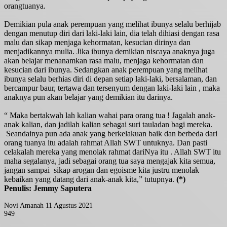
orangtuanya.
Demikian pula anak perempuan yang melihat ibunya selalu berhijab
dengan menutup diri dari laki-laki lain, dia telah dihiasi dengan rasa
malu dan sikap menjaga kehormatan, kesucian dirinya dan
menjadikannya mulia. Jika ibunya demikian niscaya anaknya juga
akan belajar menanamkan rasa malu, menjaga kehormatan dan
kesucian dari ibunya. Sedangkan anak perempuan yang melihat
ibunya selalu berhias diri di depan setiap laki-laki, bersalaman, dan
bercampur baur, tertawa dan tersenyum dengan laki-laki lain , maka
anaknya pun akan belajar yang demikian itu darinya.
“ Maka bertakwah lah kalian wahai para orang tua ! Jagalah anak-
anak kalian, dan jadilah kalian sebagai suri tauladan bagi mereka.
Seandainya pun ada anak yang berkelakuan baik dan berbeda dari
orang tuanya itu adalah rahmat Allah SWT untuknya. Dan pasti
celakalah mereka yang menolak rahmat dariNya itu . Allah SWT itu
maha segalanya, jadi sebagai orang tua saya mengajak kita semua,
jangan sampai sikap arogan dan egoisme kita justru menolak
kebaikan yang datang dari anak-anak kita,” tutupnya.
(*)
Penulis: Jemmy Saputera
Send
Novi Amanah
11 Agustus 2021
an
949
Facebook
Twitter
LinkedIn
Tumblr
Pinterest
WhatsApp
email