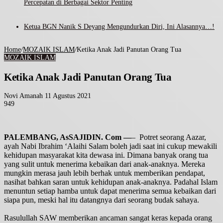
Percepatan di Berbagai Sektor Penting
Ketua BGN Nanik S Deyang Mengundurkan Diri, Ini Alasannya…!
Home
/
MOZAIK ISLAM
/
Ketika Anak Jadi Panutan Orang Tua
MOZAIK ISLAM
Ketika Anak Jadi Panutan Orang Tua
Send
Novi Amanah
11 Agustus 2021
an
949
Facebook
Twitter
LinkedIn
Tumblr
Pinterest
WhatsApp
email
PALEMBANG, AsSAJIDIN. Com —
– Potret seorang Aazar,
ayah Nabi Ibrahim ‘Alaihi Salam boleh jadi saat ini cukup mewakili
kehidupan masyarakat kita dewasa ini. Dimana banyak orang tua
yang sulit untuk menerima kebaikan dari anak-anaknya. Mereka
mungkin merasa jauh lebih berhak untuk memberikan pendapat,
nasihat bahkan saran untuk kehidupan anak-anaknya. Padahal Islam
menuntun setiap hamba untuk dapat menerima semua kebaikan dari
siapa pun, meski hal itu datangnya dari seorang budak sahaya.
Rasulullah SAW memberikan ancaman sangat keras kepada orang