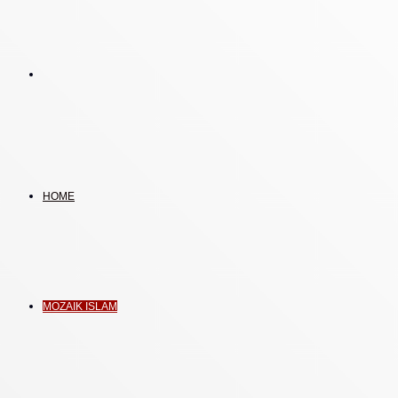
Search
for
HOME
MOZAIK ISLAM