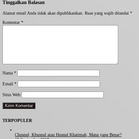
Tinggalkan Balasan
Alamat email Anda tidak akan dipublikasikan.
Ruas yang wajib ditandai
*
Komentar
*
Nama
*
Email
*
Situs Web
TERPOPULER
Chusnul, Khusnul atau Husnul Khatimah, Mana yang Benar?