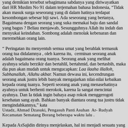
yang demikian tersebut sebagimana sabdanya yang diriwayatkan
dari HR Muslim No 91 dalam terjemahan bahasa Indonesia, “Tidak
akan masuk surga seseorang yang di dalam hatinya terdapat
kesombongan sebesar biji sawi. Ada seseorang yang bertanya,
Bagaimana dengan seorang yang suka memakai baju dan sandal
yang bagus ? Beliau menjawab, Sesungguhnya Allah itu indah dan
menyukai keindahan. Sombong adalah menolak kebenaran dan
meremehkan orang lain.
“ Peringatan itu menyentuh semua umat yang berahlak termasuk
orang tua didalamnya , oleh karena itu,
cerminan seorang anak
adalah bagaimana orang tuanya. Seorang anak yang melihat
ayahnya selalu berzikir dan bertahlil, bertahmid, dan bertasbih, maka
dia pun akan mudah untuk mengucapkan:
Laa ilaaha illalloh,
Subhanallah
,
Allahu akbar.
Namun dewasa ini, kecendrungan
seorang anak justru lebih banyak mengajarkan nilai-nilai kebaikan
kepada orang tuanya. Seperti seorang anak yang menasehatinya
ayahnya untuk berhenti merokok, karena Ia sangat mencintai
ayahnya. Dan Ia tidak ingin bahaya asap rokok menggerogoti
kesehatan sang ayah. Bahkan banyak diantara orang tua justru tidak
mengindahkannya,” kata
Ustadz, Ahmad Dzasuki, Pengasuh Panti Asuhan
Ar- Rudyah
Kecamatan Sematang Borang beberapa waktu lalu .
Kepada AsSajidin dirinya menjelaskan, hal ini menjadi sesuatu yang