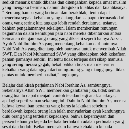
sedikit menarik untuk dibahas dan ditengahkan kepada umat muslim
yang mengaku beriman, namun diragukan kualitas dan kuantitasnya.
“ Seorang hamba yang beriman dan berakhlak, tentu dapat
menerima segala kebaikan yang datang dari siapapun termasuk dari
orang yang sering kita anggap lebih rendah derajatnya, usianya
bahkan pengalamannya sekalipun. Islam memberikan renungan,
bagaimana dalam kehidupan para nabi mereka dibenturkan antara
keimanan dengan orang-orang yang dikasihi seperti halnya Aazar,
Ayah Nabi Ibrahim As yang menentang kebaikan dari putranya.
Nabi Nuh As yang ditentang oleh putranya untuk menyembah Allah
SWT. Dan Nabi Muhammad SAW yang dihadapkan oleh kekafiran
paman-pamanya sendiri. Ini tentu tidak terlepas dari sikap manusia
yang sering merasa gagah, hebat bahkan tidak mau menerima
kebaikan yang datangnya dari orang-orang yang dianggapnya tidak
pantas untuk memberi nasihat,” ungkapnya.
Belajar dari kisah perjalanan Nabi Ibrahim As, sambungnya.
Sebenarnya Allah SWT memberikan gambaran jika, tidak semua
orang tua itu dapat menjadi contoh teladan bagi anak-anaknya,
apalagi seperti zaman sekarang ini. Dahulu
Nabi Ibrahim As, merasa
bahwa kewajiban pertama yang harus ia lakukan sebelum
berdakwah kepada orang lain ialah menyadarkan ayah kandungnya
dulu orang yang terdekat kepadanya, bahwa kepercayaan dan
persembahannya kepada berhala-berhala itu adalah perbuatan yang
sesat dan bodoh. Beliau merasakan bahwa kebaktian kepada