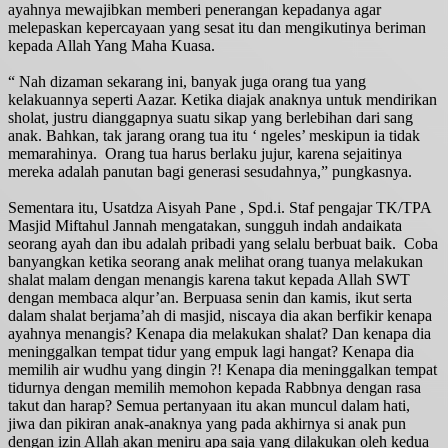
ayahnya mewajibkan memberi penerangan kepadanya agar
melepaskan kepercayaan yang sesat itu dan mengikutinya beriman
kepada Allah Yang Maha Kuasa.
“ Nah dizaman sekarang ini, banyak juga orang tua yang
kelakuannya seperti Aazar. Ketika diajak anaknya untuk mendirikan
sholat, justru dianggapnya suatu sikap yang berlebihan dari sang
anak. Bahkan, tak jarang orang tua itu ‘ ngeles’ meskipun ia tidak
memarahinya. Orang tua harus berlaku jujur, karena sejaitinya
mereka adalah panutan bagi generasi sesudahnya,” pungkasnya.
Sementara itu, Usatdza Aisyah Pane , Spd.i. Staf pengajar TK/TPA
Masjid Miftahul Jannah mengatakan, sungguh indah andaikata
seorang ayah dan ibu adalah pribadi yang selalu berbuat baik. Coba
banyangkan ketika seorang anak melihat orang tuanya melakukan
shalat malam dengan menangis karena takut kepada Allah SWT
dengan membaca alqur’an. Berpuasa senin dan kamis, ikut serta
dalam shalat berjama’ah di masjid, niscaya dia akan berfikir kenapa
ayahnya menangis? Kenapa dia melakukan shalat? Dan kenapa dia
meninggalkan tempat tidur yang empuk lagi hangat? Kenapa dia
memilih air wudhu yang dingin ?! Kenapa dia meninggalkan tempat
tidurnya dengan memilih memohon kepada Rabbnya dengan rasa
takut dan harap? Semua pertanyaan itu akan muncul dalam hati,
jiwa dan pikiran anak-anaknya yang pada akhirnya si anak pun
dengan izin Allah akan meniru apa saja yang dilakukan oleh kedua