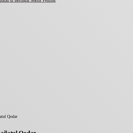
atan di Berbagai Sektor Penting
atul Qodar
ailatul Qodar