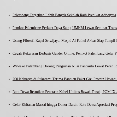
Palembang Targetkan Lebih Banyak Sekolah Raih Predikat Adiwiyata
Pemkot Palembang Perkuat Daya Saing UMKM Lewat Seminar Transf
Usung Filosofi Kapal Sriwijaya, Masjid Al Fathul Akbar Siap Tampil 
Cegah Kekerasan Berbasis Gender Online, Pemkot Palembang Gelar Pel
Wawako Palembang Dorong Penguatan Nilai Pancasila Lewat Peran R
200 Keluarga di Sukarami Terima Bantuan Paket Gizi Protein Hewa
Ratu Dewa Resmikan Penataan Kabel Utilitas Bawah Tanah, POM IX J
Gelar Khitanan Massal hingga Donor Darah, Ratu Dewa Apresiasi Pr