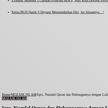
Evaluasi Semester I Capaian Program RDPS, Wali Kota Dorong Percep
Ketua BGN Nanik S Deyang Mengundurkan Diri, Ini Alasannya…!
Home
/
MOZAIK ISLAM
/
Iqro, Nuzulul Quran dan Hubungannya dengan Lail
MOZAIK ISLAM
Iqro, Nuzulul Quran dan Hubungannya dengan L