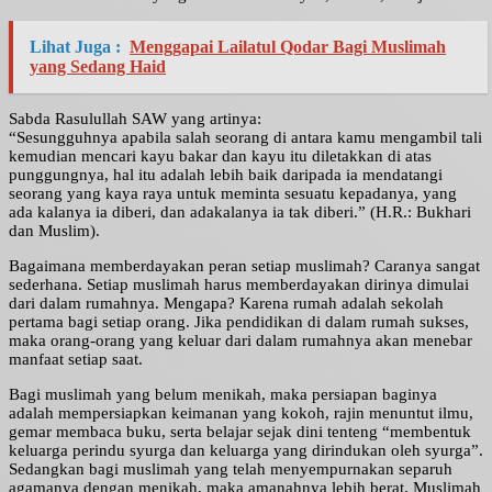
Lihat Juga :
Menggapai Lailatul Qodar Bagi Muslimah
yang Sedang Haid
Sabda Rasulullah SAW yang artinya:
“Sesungguhnya apabila salah seorang di antara kamu mengambil tali
kemudian mencari kayu bakar dan kayu itu diletakkan di atas
punggungnya, hal itu adalah lebih baik daripada ia mendatangi
seorang yang kaya raya untuk meminta sesuatu kepadanya, yang
ada kalanya ia diberi, dan adakalanya ia tak diberi.” (H.R.: Bukhari
dan Muslim).
Bagaimana memberdayakan peran setiap muslimah? Caranya sangat
sederhana. Setiap muslimah harus memberdayakan dirinya dimulai
dari dalam rumahnya. Mengapa? Karena rumah adalah sekolah
pertama bagi setiap orang. Jika pendidikan di dalam rumah sukses,
maka orang-orang yang keluar dari dalam rumahnya akan menebar
manfaat setiap saat.
Bagi muslimah yang belum menikah, maka persiapan baginya
adalah mempersiapkan keimanan yang kokoh, rajin menuntut ilmu,
gemar membaca buku, serta belajar sejak dini tenteng “membentuk
keluarga perindu syurga dan keluarga yang dirindukan oleh syurga”.
Sedangkan bagi muslimah yang telah menyempurnakan separuh
agamanya dengan menikah, maka amanahnya lebih berat. Muslimah