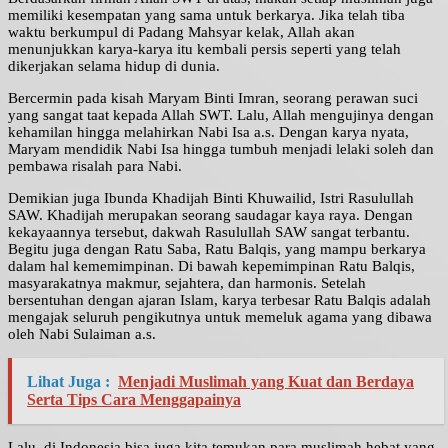
memiliki kesempatan yang sama untuk berkarya. Jika telah tiba
waktu berkumpul di Padang Mahsyar kelak, Allah akan
menunjukkan karya-karya itu kembali persis seperti yang telah
dikerjakan selama hidup di dunia.
Bercermin pada kisah Maryam Binti Imran, seorang perawan suci
yang sangat taat kepada Allah SWT. Lalu, Allah mengujinya dengan
kehamilan hingga melahirkan Nabi Isa a.s. Dengan karya nyata,
Maryam mendidik Nabi Isa hingga tumbuh menjadi lelaki soleh dan
pembawa risalah para Nabi.
Demikian juga Ibunda Khadijah Binti Khuwailid, Istri Rasulullah
SAW. Khadijah merupakan seorang saudagar kaya raya. Dengan
kekayaannya tersebut, dakwah Rasulullah SAW sangat terbantu.
Begitu juga dengan Ratu Saba, Ratu Balqis, yang mampu berkarya
dalam hal kememimpinan. Di bawah kepemimpinan Ratu Balqis,
masyarakatnya makmur, sejahtera, dan harmonis. Setelah
bersentuhan dengan ajaran Islam, karya terbesar Ratu Balqis adalah
mengajak seluruh pengikutnya untuk memeluk agama yang dibawa
oleh Nabi Sulaiman a.s.
Lihat Juga :
Menjadi Muslimah yang Kuat dan Berdaya
Serta Tips Cara Menggapainya
Lalu, di Indonesia bisa juga kita temukan para muslimah hebat yang