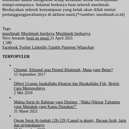
mimpi-mimpinya. Selamat berkarya buat seluruh muslimah.
Berdayakan seluruh kemampuan yang kelak akan Allah mintai
pertanggungjawabannya di akhirat nanti.(*/sumber: muslimah.or.id)
Tags
muslimah
Muslimah berdaya
Muslimah berkarya
Novi Amanah
Send an email
21 April 2021
1,580
Facebook
Twitter
LinkedIn
Tumblr
Pinterest
WhatsApp
TERPOPULER
Chusnul, Khusnul atau Husnul Khatimah, Mana yang Benar?
15 September 2017
Diberi Ucapan Jazakallahu Khairan dan Barakallahu Fiik, Begini
Cara Menjawabnya
2 Mei 2018
Makna Surat Ar Rahman yang Diulang, “Maka Nikmat Tuhanmu
yang Manakah yang Kamu Dustakan?”
31 Maret 2021
Quran Surat At-taubah 128-129 (Laqod ja akum), Bacaan Arab, latin
dan terjemahannya