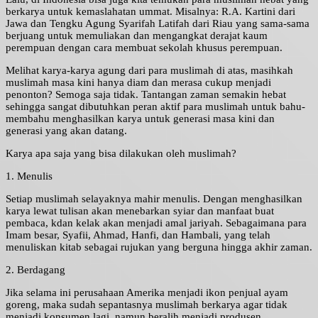
berkarya untuk kemaslahatan ummat. Misalnya: R.A. Kartini dari
Jawa dan Tengku Agung Syarifah Latifah dari Riau yang sama-sama
berjuang untuk memuliakan dan mengangkat derajat kaum
perempuan dengan cara membuat sekolah khusus perempuan.
Melihat karya-karya agung dari para muslimah di atas, masihkah
muslimah masa kini hanya diam dan merasa cukup menjadi
penonton? Semoga saja tidak. Tantangan zaman semakin hebat
sehingga sangat dibutuhkan peran aktif para muslimah untuk bahu-
membahu menghasilkan karya untuk generasi masa kini dan
generasi yang akan datang.
Karya apa saja yang bisa dilakukan oleh muslimah?
1. Menulis
Setiap muslimah selayaknya mahir menulis. Dengan menghasilkan
karya lewat tulisan akan menebarkan syiar dan manfaat buat
pembaca, kdan kelak akan menjadi amal jariyah. Sebagaimana para
Imam besar, Syafii, Ahmad, Hanfi, dan Hambali, yang telah
menuliskan kitab sebagai rujukan yang berguna hingga akhir zaman.
2. Berdagang
Jika selama ini perusahaan Amerika menjadi ikon penjual ayam
goreng, maka sudah sepantasnya muslimah berkarya agar tidak
menjadi konsumen lagi, namun beralih menjadi produsen.