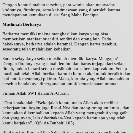
Dengan kemuslimahan tersebut, para wanita akan menyadari
kodratnya, fitrahnya, serta keistimewaan yang diperoleh karena
mendapatkan kemuliaan di sisi Sang Maha Pencipta.
Muslimah Berkarya
Berkarya memiliki makna menghasilkan karya yang bisa
memberikan manfaat buat diri sendiri dan orang lain. Pada
hakekatnya, berkarya adalah beramal. Dengan karya tersebut,
seseorang telah melakukan kebaikan.
Sudah selayaknya setiap muslimah memiliki karya. Mengapa?
Dengan fitrahnya yang lemah lembut dan harus terjaga dari setiap
fitnah, bukan berarti setiap muslimah harus bersikap vakum. Setiap
muslimah telah Allah berikan karunia berupa akal untuk berpikir dan
hati untuk menerangi pikiran. Maka, karunia yang Allah amanahkan
tersebut hendaknya dipergunakan untuk kemaslahatan ummat.
Firman Allah SWT dalam Al-Quran:
“Dan katakanlah, “Bekerjalah kamu, maka Allah akan melihat
pekerjaanmu, begitu juga Rasul-Nya dan orang-orang mukmin., dan
kamu akan dikembalikan kepada Allah yang mengetahui yang gaib
dan yang nyata, lalu diberitakan-Nya kepada kamu apa yang telah
kamu kerjakan”. (QS: At-Taubah: 105).
Berdasarkan firman Allah SWT di atas, makan setiap muslimah juga