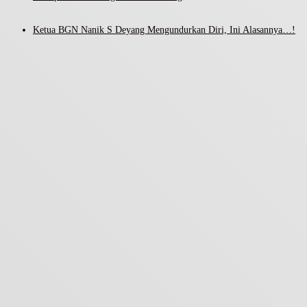
Ketua BGN Nanik S Deyang Mengundurkan Diri, Ini Alasannya…!