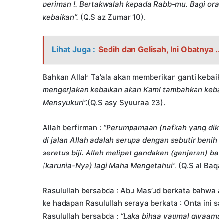
beriman !. Bertakwalah kepada Rabb-mu. Bagi ora
kebaikan”.
(Q.S az Zumar 10).
Lihat Juga :
Sedih dan Gelisah, Ini Obatnya ..
Bahkan Allah Ta’ala akan memberikan ganti kebaik
mengerjakan kebaikan akan Kami tambahkan keb
Mensyukuri”.
(Q.S asy Syuuraa 23).
Allah berfirman :
“Perumpamaan (nafkah yang dik
di jalan Allah adalah serupa dengan sebutir benih
seratus biji. Allah melipat gandakan (ganjaran) b
(karunia-Nya) lagi Maha Mengetahui”.
(Q.S al Baq
Rasulullah bersabda : Abu Mas’ud berkata bahwa
ke hadapan Rasulullah seraya berkata : Onta ini s
Rasulullah bersabda :
“Laka bihaa yaumal qiyaama