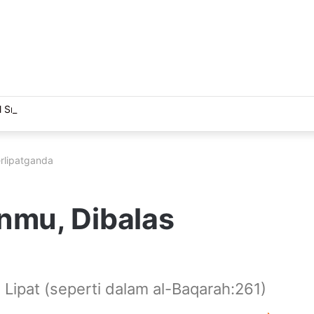
 Sriwijaya, Masjid Al Fathul Akbar Siap Tampil Lebih Ikonik
rlipatganda
nmu, Dibalas
Lipat (seperti dalam al-Baqarah:261)