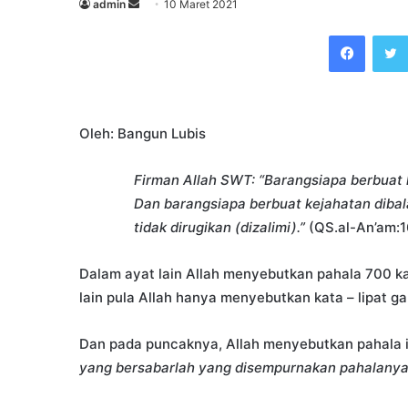
Send
admin
10 Maret 2021
an
Faceb
email
Oleh: Bangun Lubis
Firman Allah SWT: “Barangsiapa berbuat 
Dan barangsiapa berbuat kejahatan diba
tidak dirugikan (dizalimi).”
(QS.al-An’am:1
Dalam ayat lain Allah menyebutkan pahala 700 kal
lain pula Allah hanya menyebutkan kata – lipat g
Dan pada puncaknya, Allah menyebutkan pahala i
yang bersabarlah yang disempurnakan pahalanya 