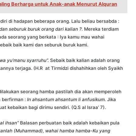
Paling Berharga untuk Anak-anak Menurut Alquran
iri di hadapan beberapa orang. Lalu beliau bersabda :
dan seburuk buruk orang dari kalian ?.
Mereka terdiam
n ada seorang yang berkata : Iya kamu mau wahai
ebaik baik kami dan seburuk buruk kami.
 wa yu’manu syarruhu”.
Sebaik baik kalian adalah orang
nya terjaga. (H.R at Tirmidzi dishahihkan oleh Syaikh
dilakukan seorang hamba pastilah dia akan memperoleh
 berfirman :
In ahsantum ahsantum li anfusikum.
Jika
 kebaikan bagi dirimu sendiri. (Q.S al Israa’ 7).
lal ihsan”
Balasan perbuatan baik adalah kebaikan pula
kanlah (Muhammad), wahai hamba hamba-Ku yang