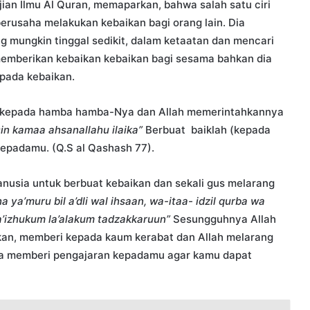
ajian Ilmu Al Quran, memaparkan, bahwa salah satu ciri
erusaha melakukan kebaikan bagi orang lain. Dia
 mungkin tinggal sedikit, dalam ketaatan dan mencari
 memberikan kebaikan kebaikan bagi sesama bahkan dia
epada kebaikan.
ik kepada hamba hamba-Nya dan Allah memerintahkannya
in kamaa ahsanallahu ilaika”
Berbuat baiklah (kepada
kepadamu. (Q.S al Qashash 77).
nusia untuk berbuat kebaikan dan sekali gus melarang
ha ya’muru bil a’dli wal ihsaan, wa-itaa- idzil qurba wa
a’izhukum la’alakum tadzakkaruun”
Sesungguhnya Allah
ikan, memberi kepada kaum kerabat dan Allah melarang
ia memberi pengajaran kepadamu agar kamu dapat