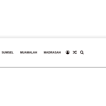
Log
Baca
Search
SUMSEL
MUAMALAH
MADRASAH
In
Berita
for