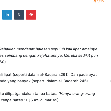
1,125
ook
Twitter
LinkedIn
Tumblr
Pinterest
kebaikan mendapat balasan sepuluh kali lipat amalnya.
las seimbang dengan kejahatannya. Mereka sedikit pun
60)
i lipat (seperti dalam al-Baqarah:261). Dan pada ayat
anda yang banyak (seperti dalam al-Baqarah:245).
tu dilipatgandakan tanpa batas.
“Hanya orang-orang
tanpa batas.”
(QS.az-Zumar:45)