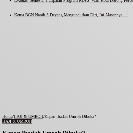
Evaluasi Semester I Capaian Program RDPS, Wali Kota Dorong Percep
Ketua BGN Nanik S Deyang Mengundurkan Diri, Ini Alasannya…!
Home
/
HAJI & UMROH
/
Kapan Ibadah Umroh Dibuka?
HAJI & UMROH
Kapan Ibadah Umroh Dibuka?