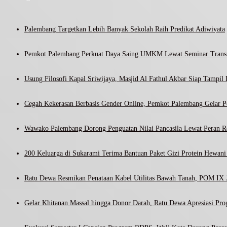
Palembang Targetkan Lebih Banyak Sekolah Raih Predikat Adiwiyata
Pemkot Palembang Perkuat Daya Saing UMKM Lewat Seminar Transf
Usung Filosofi Kapal Sriwijaya, Masjid Al Fathul Akbar Siap Tampil 
Cegah Kekerasan Berbasis Gender Online, Pemkot Palembang Gelar Pel
Wawako Palembang Dorong Penguatan Nilai Pancasila Lewat Peran R
200 Keluarga di Sukarami Terima Bantuan Paket Gizi Protein Hewa
Ratu Dewa Resmikan Penataan Kabel Utilitas Bawah Tanah, POM IX J
Gelar Khitanan Massal hingga Donor Darah, Ratu Dewa Apresiasi Pr