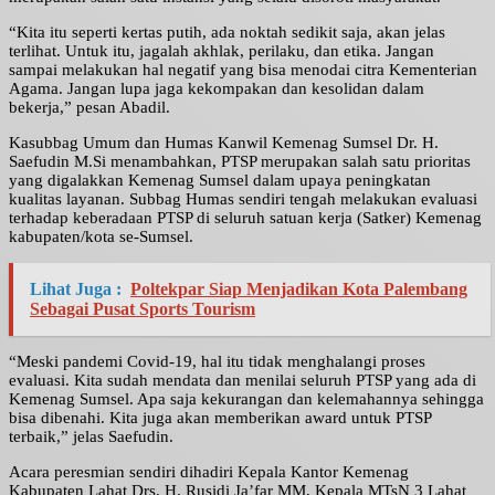
“Kita itu seperti kertas putih, ada noktah sedikit saja, akan jelas
terlihat. Untuk itu, jagalah akhlak, perilaku, dan etika. Jangan
sampai melakukan hal negatif yang bisa menodai citra Kementerian
Agama. Jangan lupa jaga kekompakan dan kesolidan dalam
bekerja,” pesan Abadil.
Kasubbag Umum dan Humas Kanwil Kemenag Sumsel Dr. H.
Saefudin M.Si menambahkan, PTSP merupakan salah satu prioritas
yang digalakkan Kemenag Sumsel dalam upaya peningkatan
kualitas layanan. Subbag Humas sendiri tengah melakukan evaluasi
terhadap keberadaan PTSP di seluruh satuan kerja (Satker) Kemenag
kabupaten/kota se-Sumsel.
Lihat Juga :
Poltekpar Siap Menjadikan Kota Palembang
Sebagai Pusat Sports Tourism
“Meski pandemi Covid-19, hal itu tidak menghalangi proses
evaluasi. Kita sudah mendata dan menilai seluruh PTSP yang ada di
Kemenag Sumsel. Apa saja kekurangan dan kelemahannya sehingga
bisa dibenahi. Kita juga akan memberikan award untuk PTSP
terbaik,” jelas Saefudin.
Acara peresmian sendiri dihadiri Kepala Kantor Kemenag
Kabupaten Lahat Drs. H. Rusidi Ja’far MM, Kepala MTsN 3 Lahat