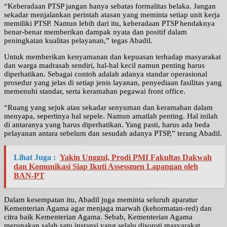
“Keberadaan PTSP jangan hanya sebatas formalitas belaka. Jangan
sekadar menjalankan perintah atasan yang meminta setiap unit kerja
memiliki PTSP. Namun lebih dari itu, keberadaan PTSP hendaknya
benar-benar memberikan dampak nyata dan positif dalam
peningkatan kualitas pelayanan,” tegas Abadil.
Untuk memberikan kenyamanan dan kepuasan terhadap masyarakat
dan warga madrasah sendiri, hal-hal kecil namun penting harus
diperhatikan. Sebagai contoh adalah adanya standar operasional
prosedur yang jelas di setiap jenis layanan, penyediaan fasilitas yang
memenuhi standar, serta keramahan pegawai front office.
“Ruang yang sejuk atau sekadar senyuman dan keramahan dalam
menyapa, sepertinya hal sepele. Namun amatlah penting. Hal inilah
di antaranya yang harus diperhatikan. Yang pasti, harus ada beda
pelayanan antara sebelum dan sesudah adanya PTSP,” terang Abadil.
Lihat Juga :
Yakin Unggul, Prodi PMI Fakultas Dakwah
dan Komunikasi Siap Ikuti Assessmen Lapangan oleh
BAN-PT
Dalam kesempatan itu, Abadil juga meminta seluruh aparatur
Kementerian Agama agar menjaga marwah (kehormatan-red) dan
citra baik Kementerian Agama. Sebab, Kementerian Agama
merupakan salah satu instansi yang selalu disoroti masyarakat.