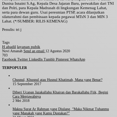
Dunisa Isnaini S.Ag, Kepala Desa Jajaran Baru, perwakilan dari TNI
dan Polri, para Kepala Madrasah di lingkungan Kemenag Lahat,
serta para dewan guru. Usai peresmian PTSP, acara dilanjutkan
silaturrahmi dan pembinaan kepada pegawai MTsN 3 dan MIN 3
Lahat. (*/SUMBER: RILIS KEMENAG)
Penulis: tri j
Tags
H abadil
layanan pubik
Novi Amanah
Send an email
12 Agustus 2020
703
Facebook
Twitter
LinkedIn
Tumblr
Pinterest
WhatsApp
TERPOPULER
Chusnul, Khusnul atau Husnul Khatimah, Mana yang Benar?
15 September 2017
Diberi Ucapan Jazakallahu Khairan dan Barakallahu Fiik, Begini
Cara Menjawabnya
2 Mei 2018
Makna Surat Ar Rahman yang Diulang, “Maka Nikmat Tuhanmu
yang Manakah yang Kamu Dustakan?”