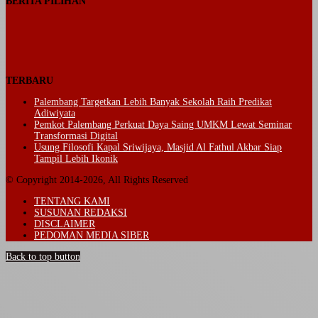
BERITA PILIHAN
TERBARU
Palembang Targetkan Lebih Banyak Sekolah Raih Predikat
Adiwiyata
Pemkot Palembang Perkuat Daya Saing UMKM Lewat Seminar
Transformasi Digital
Usung Filosofi Kapal Sriwijaya, Masjid Al Fathul Akbar Siap
Tampil Lebih Ikonik
© Copyright 2014-2026, All Rights Reserved
TENTANG KAMI
SUSUNAN REDAKSI
DISCLAIMER
PEDOMAN MEDIA SIBER
Back to top button