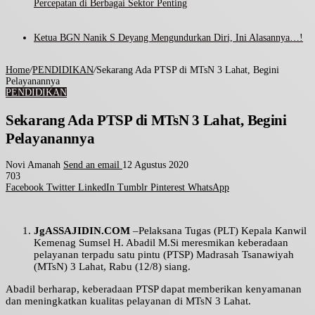
Percepatan di Berbagai Sektor Penting
Ketua BGN Nanik S Deyang Mengundurkan Diri, Ini Alasannya…!
Home
/
PENDIDIKAN
/
Sekarang Ada PTSP di MTsN 3 Lahat, Begini
Pelayanannya
PENDIDIKAN
Sekarang Ada PTSP di MTsN 3 Lahat, Begini
Pelayanannya
Novi Amanah
Send an email
12 Agustus 2020
703
Facebook
Twitter
LinkedIn
Tumblr
Pinterest
WhatsApp
JgASSAJIDIN.COM
–Pelaksana Tugas (PLT) Kepala Kanwil
Kemenag Sumsel H. Abadil M.Si meresmikan keberadaan
pelayanan terpadu satu pintu (PTSP) Madrasah Tsanawiyah
(MTsN) 3 Lahat, Rabu (12/8) siang.
Abadil berharap, keberadaan PTSP dapat memberikan kenyamanan
dan meningkatkan kualitas pelayanan di MTsN 3 Lahat.