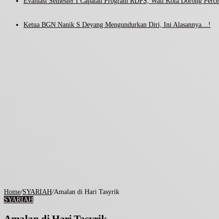
Evaluasi Semester I Capaian Program RDPS, Wali Kota Dorong Percep
Ketua BGN Nanik S Deyang Mengundurkan Diri, Ini Alasannya…!
Home
/
SYARIAH
/
Amalan di Hari Tasyrik
SYARIAH
Amalan di Hari Tasyrik