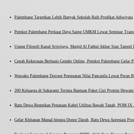
Palembang Targetkan Lebih Banyak Sekolah Raih Predikat Adiwiyata
Pemkot Palembang Perkuat Daya Saing UMKM Lewat Seminar Transf
Usung Filosofi Kapal Sriwijaya, Masjid Al Fathul Akbar Siap Tampil 
Cegah Kekerasan Berbasis Gender Online, Pemkot Palembang Gelar Pel
Wawako Palembang Dorong Penguatan Nilai Pancasila Lewat Peran R
200 Keluarga di Sukarami Terima Bantuan Paket Gizi Protein Hewa
Ratu Dewa Resmikan Penataan Kabel Utilitas Bawah Tanah, POM IX J
Gelar Khitanan Massal hingga Donor Darah, Ratu Dewa Apresiasi Pr