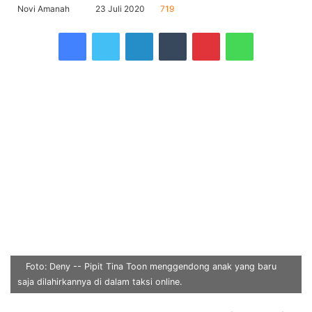
Send
Novi Amanah
23 Juli 2020
719
an
Facebook
Twitter
LinkedIn
Tumblr
Pinterest
WhatsApp
email
Foto: Deny -- Pipit Tina Toon menggendong anak yang baru
saja dilahirkannya di dalam taksi online.