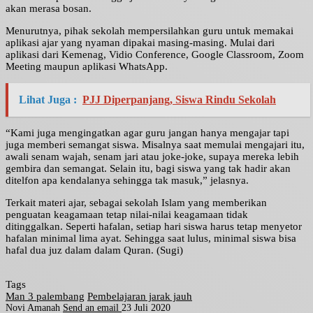
akan merasa bosan.
Menurutnya, pihak sekolah mempersilahkan guru untuk memakai
aplikasi ajar yang nyaman dipakai masing-masing. Mulai dari
aplikasi dari Kemenag, Vidio Conference, Google Classroom, Zoom
Meeting maupun aplikasi WhatsApp.
Lihat Juga :
PJJ Diperpanjang, Siswa Rindu Sekolah
“Kami juga mengingatkan agar guru jangan hanya mengajar tapi
juga memberi semangat siswa. Misalnya saat memulai mengajari itu,
awali senam wajah, senam jari atau joke-joke, supaya mereka lebih
gembira dan semangat. Selain itu, bagi siswa yang tak hadir akan
ditelfon apa kendalanya sehingga tak masuk,” jelasnya.
Terkait materi ajar, sebagai sekolah Islam yang memberikan
penguatan keagamaan tetap nilai-nilai keagamaan tidak
ditinggalkan. Seperti hafalan, setiap hari siswa harus tetap menyetor
hafalan minimal lima ayat. Sehingga saat lulus, minimal siswa bisa
hafal dua juz dalam dalam Quran. (Sugi)
Tags
Man 3 palembang
Pembelajaran jarak jauh
Novi Amanah
Send an email
23 Juli 2020