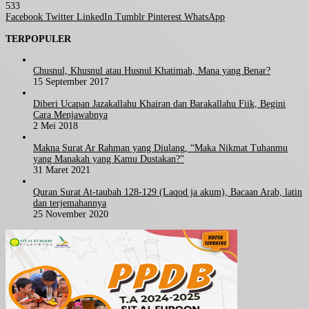
533
Facebook
Twitter
LinkedIn
Tumblr
Pinterest
WhatsApp
TERPOPULER
Chusnul, Khusnul atau Husnul Khatimah, Mana yang Benar?
15 September 2017
Diberi Ucapan Jazakallahu Khairan dan Barakallahu Fiik, Begini
Cara Menjawabnya
2 Mei 2018
Makna Surat Ar Rahman yang Diulang, “Maka Nikmat Tuhanmu
yang Manakah yang Kamu Dustakan?”
31 Maret 2021
Quran Surat At-taubah 128-129 (Laqod ja akum), Bacaan Arab, latin
dan terjemahannya
25 November 2020