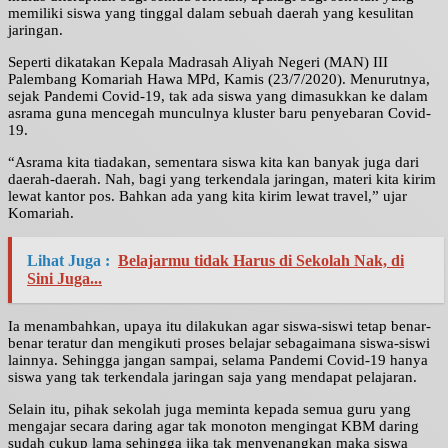
memiliki siswa yang tinggal dalam sebuah daerah yang kesulitan
jaringan.
Seperti dikatakan Kepala Madrasah Aliyah Negeri (MAN) III
Palembang Komariah Hawa MPd, Kamis (23/7/2020). Menurutnya,
sejak Pandemi Covid-19, tak ada siswa yang dimasukkan ke dalam
asrama guna mencegah munculnya kluster baru penyebaran Covid-
19.
“Asrama kita tiadakan, sementara siswa kita kan banyak juga dari
daerah-daerah. Nah, bagi yang terkendala jaringan, materi kita kirim
lewat kantor pos. Bahkan ada yang kita kirim lewat travel,” ujar
Komariah.
Lihat Juga :
Belajarmu tidak Harus di Sekolah Nak, di
Sini Juga...
Ia menambahkan, upaya itu dilakukan agar siswa-siswi tetap benar-
benar teratur dan mengikuti proses belajar sebagaimana siswa-siswi
lainnya. Sehingga jangan sampai, selama Pandemi Covid-19 hanya
siswa yang tak terkendala jaringan saja yang mendapat pelajaran.
Selain itu, pihak sekolah juga meminta kepada semua guru yang
mengajar secara daring agar tak monoton mengingat KBM daring
sudah cukup lama sehingga jika tak menyenangkan maka siswa