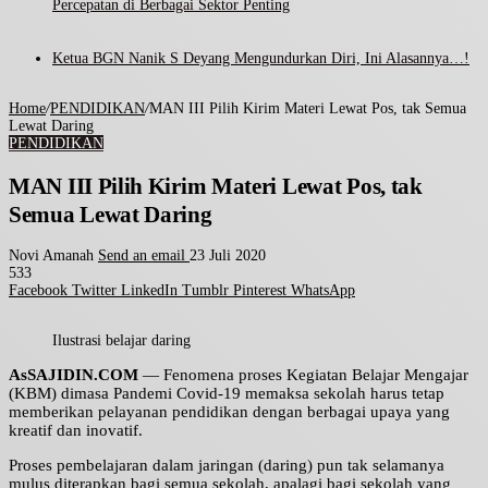
Percepatan di Berbagai Sektor Penting
Ketua BGN Nanik S Deyang Mengundurkan Diri, Ini Alasannya…!
Home
/
PENDIDIKAN
/
MAN III Pilih Kirim Materi Lewat Pos, tak Semua
Lewat Daring
PENDIDIKAN
MAN III Pilih Kirim Materi Lewat Pos, tak
Semua Lewat Daring
Novi Amanah
Send an email
23 Juli 2020
533
Facebook
Twitter
LinkedIn
Tumblr
Pinterest
WhatsApp
Ilustrasi belajar daring
AsSAJIDIN.COM
— Fenomena proses Kegiatan Belajar Mengajar
(KBM) dimasa Pandemi Covid-19 memaksa sekolah harus tetap
memberikan pelayanan pendidikan dengan berbagai upaya yang
kreatif dan inovatif.
Proses pembelajaran dalam jaringan (daring) pun tak selamanya
mulus diterapkan bagi semua sekolah, apalagi bagi sekolah yang