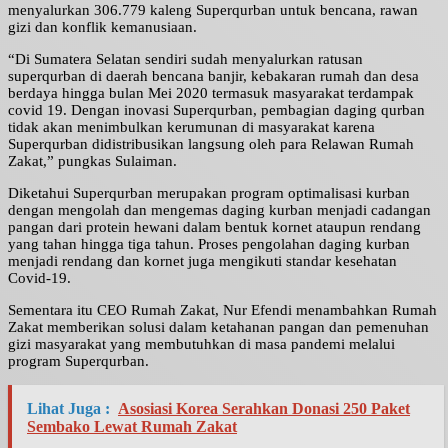
menyalurkan 306.779 kaleng Superqurban untuk bencana, rawan
gizi dan konflik kemanusiaan.
“Di Sumatera Selatan sendiri sudah menyalurkan ratusan
superqurban di daerah bencana banjir, kebakaran rumah dan desa
berdaya hingga bulan Mei 2020 termasuk masyarakat terdampak
covid 19. Dengan inovasi Superqurban, pembagian daging qurban
tidak akan menimbulkan kerumunan di masyarakat karena
Superqurban didistribusikan langsung oleh para Relawan Rumah
Zakat,” pungkas Sulaiman.
Diketahui Superqurban merupakan program optimalisasi kurban
dengan mengolah dan mengemas daging kurban menjadi cadangan
pangan dari protein hewani dalam bentuk kornet ataupun rendang
yang tahan hingga tiga tahun. Proses pengolahan daging kurban
menjadi rendang dan kornet juga mengikuti standar kesehatan
Covid-19.
Sementara itu CEO Rumah Zakat, Nur Efendi menambahkan Rumah
Zakat memberikan solusi dalam ketahanan pangan dan pemenuhan
gizi masyarakat yang membutuhkan di masa pandemi melalui
program Superqurban.
Lihat Juga :
Asosiasi Korea Serahkan Donasi 250 Paket
Sembako Lewat Rumah Zakat