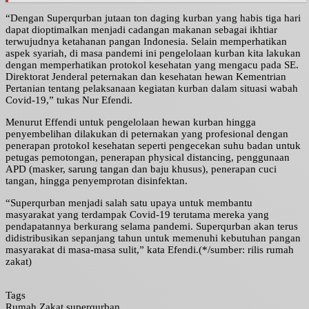
“Dengan Superqurban jutaan ton daging kurban yang habis tiga hari
dapat dioptimalkan menjadi cadangan makanan sebagai ikhtiar
terwujudnya ketahanan pangan Indonesia. Selain memperhatikan
aspek syariah, di masa pandemi ini pengelolaan kurban kita lakukan
dengan memperhatikan protokol kesehatan yang mengacu pada SE.
Direktorat Jenderal peternakan dan kesehatan hewan Kementrian
Pertanian tentang pelaksanaan kegiatan kurban dalam situasi wabah
Covid-19,” tukas Nur Efendi.
Menurut Effendi untuk pengelolaan hewan kurban hingga
penyembelihan dilakukan di peternakan yang profesional dengan
penerapan protokol kesehatan seperti pengecekan suhu badan untuk
petugas pemotongan, penerapan physical distancing, penggunaan
APD (masker, sarung tangan dan baju khusus), penerapan cuci
tangan, hingga penyemprotan disinfektan.
“Superqurban menjadi salah satu upaya untuk membantu
masyarakat yang terdampak Covid-19 terutama mereka yang
pendapatannya berkurang selama pandemi. Superqurban akan terus
didistribusikan sepanjang tahun untuk memenuhi kebutuhan pangan
masyarakat di masa-masa sulit,” kata Efendi.(*/sumber: rilis rumah
zakat)
Tags
Rumah Zakat
superqurban