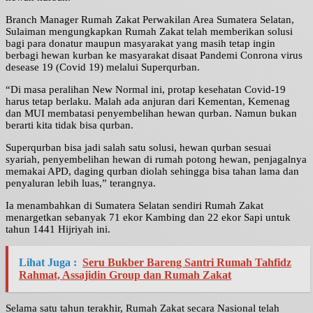
Branch Manager Rumah Zakat Perwakilan Area Sumatera Selatan,
Sulaiman mengungkapkan Rumah Zakat telah memberikan solusi
bagi para donatur maupun masyarakat yang masih tetap ingin
berbagi hewan kurban ke masyarakat disaat Pandemi Conrona virus
desease 19 (Covid 19) melalui Superqurban.
“Di masa peralihan New Normal ini, protap kesehatan Covid-19
harus tetap berlaku. Malah ada anjuran dari Kementan, Kemenag
dan MUI membatasi penyembelihan hewan qurban. Namun bukan
berarti kita tidak bisa qurban.
Superqurban bisa jadi salah satu solusi, hewan qurban sesuai
syariah, penyembelihan hewan di rumah potong hewan, penjagalnya
memakai APD, daging qurban diolah sehingga bisa tahan lama dan
penyaluran lebih luas,” terangnya.
Ia menambahkan di Sumatera Selatan sendiri Rumah Zakat
menargetkan sebanyak 71 ekor Kambing dan 22 ekor Sapi untuk
tahun 1441 Hijriyah ini.
Lihat Juga :
Seru Bukber Bareng Santri Rumah Tahfidz
Rahmat, Assajidin Group dan Rumah Zakat
Selama satu tahun terakhir, Rumah Zakat secara Nasional telah