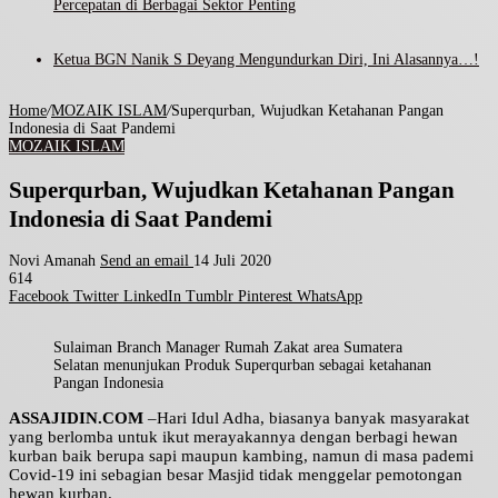
Percepatan di Berbagai Sektor Penting
Ketua BGN Nanik S Deyang Mengundurkan Diri, Ini Alasannya…!
Home
/
MOZAIK ISLAM
/
Superqurban, Wujudkan Ketahanan Pangan
Indonesia di Saat Pandemi
MOZAIK ISLAM
Superqurban, Wujudkan Ketahanan Pangan
Indonesia di Saat Pandemi
Novi Amanah
Send an email
14 Juli 2020
614
Facebook
Twitter
LinkedIn
Tumblr
Pinterest
WhatsApp
Sulaiman Branch Manager Rumah Zakat area Sumatera
Selatan menunjukan Produk Superqurban sebagai ketahanan
Pangan Indonesia
ASSAJIDIN.COM
–Hari Idul Adha, biasanya banyak masyarakat
yang berlomba untuk ikut merayakannya dengan berbagi hewan
kurban baik berupa sapi maupun kambing, namun di masa pademi
Covid-19 ini sebagian besar Masjid tidak menggelar pemotongan
hewan kurban.