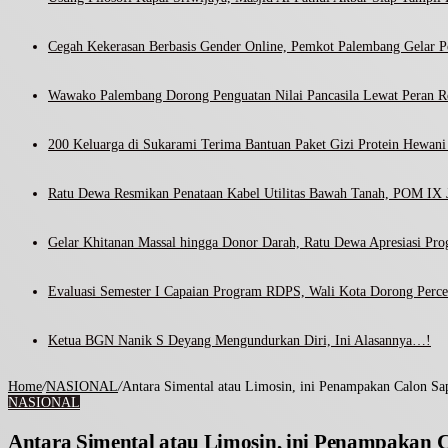
Cegah Kekerasan Berbasis Gender Online, Pemkot Palembang Gelar Pel
Wawako Palembang Dorong Penguatan Nilai Pancasila Lewat Peran R
200 Keluarga di Sukarami Terima Bantuan Paket Gizi Protein Hewa
Ratu Dewa Resmikan Penataan Kabel Utilitas Bawah Tanah, POM IX J
Gelar Khitanan Massal hingga Donor Darah, Ratu Dewa Apresiasi Pr
Evaluasi Semester I Capaian Program RDPS, Wali Kota Dorong Percep
Ketua BGN Nanik S Deyang Mengundurkan Diri, Ini Alasannya…!
Home
/
NASIONAL
/
Antara Simental atau Limosin, ini Penampakan Calon Sa
NASIONAL
Antara Simental atau Limosin, ini Penampakan 