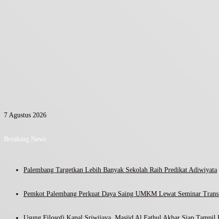
7 Agustus 2026
Breaking News
Palembang Targetkan Lebih Banyak Sekolah Raih Predikat Adiwiyata
Pemkot Palembang Perkuat Daya Saing UMKM Lewat Seminar Transf
Usung Filosofi Kapal Sriwijaya, Masjid Al Fathul Akbar Siap Tampil 