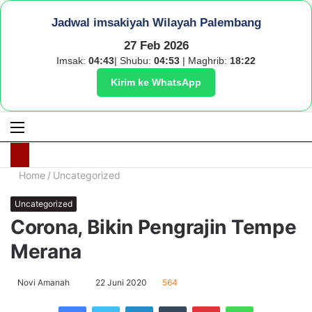
Jadwal imsakiyah Wilayah Palembang
27 Feb 2026
Imsak:
04:43
| Shubu:
04:53
| Maghrib:
18:22
Kirim ke WhatsApp
Menu
S
fo
Home
/
Uncategorized
Uncategorized
Corona, Bikin Pengrajin Tempe
Merana
Send
Novi Amanah
22 Juni 2020
564
an
Facebook
Twitter
LinkedIn
Tumblr
Pinterest
WhatsApp