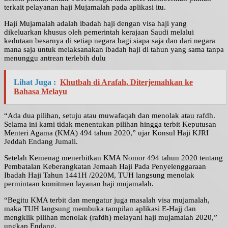
terkait pelayanan haji Mujamalah pada aplikasi itu.
Haji Mujamalah adalah ibadah haji dengan visa haji yang
dikeluarkan khusus oleh pemerintah kerajaan Saudi melalui
kedutaan besarnya di setiap negara bagi siapa saja dan dari negara
mana saja untuk melaksanakan ibadah haji di tahun yang sama tanpa
menunggu antrean terlebih dulu
Lihat Juga :
Khutbah di Arafah, Diterjemahkan ke
Bahasa Melayu
“Ada dua pilihan, setuju atau muwafaqah dan menolak atau rafdh.
Selama ini kami tidak menentukan pilihan hingga terbit Keputusan
Menteri Agama (KMA) 494 tahun 2020,” ujar Konsul Haji KJRI
Jeddah Endang Jumali.
Setelah Kemenag menerbitkan KMA Nomor 494 tahun 2020 tentang
Pembatalan Keberangkatan Jemaah Haji Pada Penyelenggaraan
Ibadah Haji Tahun 1441H /2020M, TUH langsung menolak
permintaan komitmen layanan haji mujamalah.
“Begitu KMA terbit dan mengatur juga masalah visa mujamalah,
maka TUH langsung membuka tampilan aplikasi E-Hajj dan
mengklik pilihan menolak (rafdh) melayani haji mujamalah 2020,”
ungkap Endang.