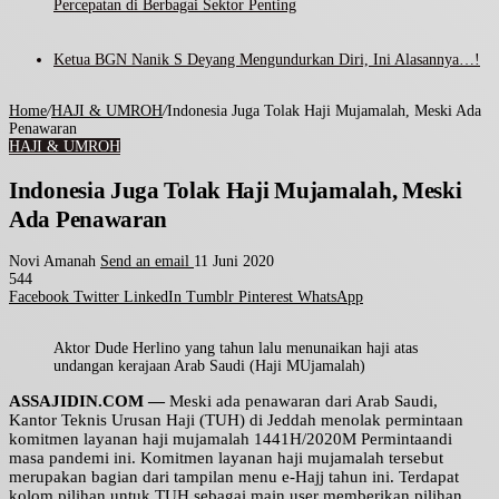
Percepatan di Berbagai Sektor Penting
Ketua BGN Nanik S Deyang Mengundurkan Diri, Ini Alasannya…!
Home
/
HAJI & UMROH
/
Indonesia Juga Tolak Haji Mujamalah, Meski Ada
Penawaran
HAJI & UMROH
Indonesia Juga Tolak Haji Mujamalah, Meski
Ada Penawaran
Novi Amanah
Send an email
11 Juni 2020
544
Facebook
Twitter
LinkedIn
Tumblr
Pinterest
WhatsApp
Aktor Dude Herlino yang tahun lalu menunaikan haji atas
undangan kerajaan Arab Saudi (Haji MUjamalah)
ASSAJIDIN.COM —
Meski ada penawaran dari Arab Saudi,
Kantor Teknis Urusan Haji (TUH) di Jeddah menolak permintaan
komitmen layanan haji mujamalah 1441H/2020M Permintaandi
masa pandemi ini. Komitmen layanan haji mujamalah tersebut
merupakan bagian dari tampilan menu e-Hajj tahun ini. Terdapat
kolom pilihan untuk TUH sebagai main user memberikan pilihan