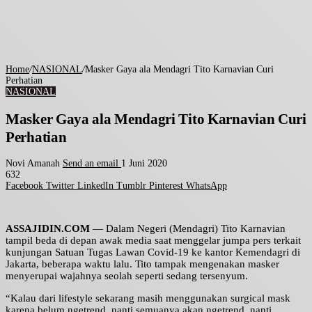
Home
/
NASIONAL
/
Masker Gaya ala Mendagri Tito Karnavian Curi
Perhatian
NASIONAL
Masker Gaya ala Mendagri Tito Karnavian Curi
Perhatian
Novi Amanah
Send an email
1 Juni 2020
632
Facebook
Twitter
LinkedIn
Tumblr
Pinterest
WhatsApp
ASSAJIDIN.COM
— Dalam Negeri (Mendagri) Tito Karnavian
tampil beda di depan awak media saat menggelar jumpa pers terkait
kunjungan Satuan Tugas Lawan Covid-19 ke kantor Kemendagri di
Jakarta, beberapa waktu lalu. Tito tampak mengenakan masker
menyerupai wajahnya seolah seperti sedang tersenyum.
“Kalau dari lifestyle sekarang masih menggunakan surgical mask
karena belum ngetrend, nanti semuanya akan ngetrend, nanti