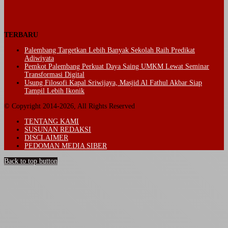
TERBARU
Palembang Targetkan Lebih Banyak Sekolah Raih Predikat
Adiwiyata
Pemkot Palembang Perkuat Daya Saing UMKM Lewat Seminar
Transformasi Digital
Usung Filosofi Kapal Sriwijaya, Masjid Al Fathul Akbar Siap
Tampil Lebih Ikonik
© Copyright 2014-2026, All Rights Reserved
TENTANG KAMI
SUSUNAN REDAKSI
DISCLAIMER
PEDOMAN MEDIA SIBER
Back to top button