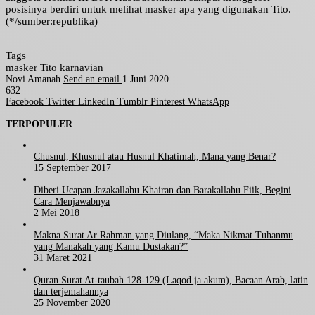
posisinya berdiri untuk melihat masker apa yang digunakan Tito.
(*/sumber:republika)
Tags
masker
Tito karnavian
Novi Amanah
Send an email
1 Juni 2020
632
Facebook
Twitter
LinkedIn
Tumblr
Pinterest
WhatsApp
TERPOPULER
Chusnul, Khusnul atau Husnul Khatimah, Mana yang Benar?
15 September 2017
Diberi Ucapan Jazakallahu Khairan dan Barakallahu Fiik, Begini
Cara Menjawabnya
2 Mei 2018
Makna Surat Ar Rahman yang Diulang, “Maka Nikmat Tuhanmu
yang Manakah yang Kamu Dustakan?”
31 Maret 2021
Quran Surat At-taubah 128-129 (Laqod ja akum), Bacaan Arab, latin
dan terjemahannya
25 November 2020