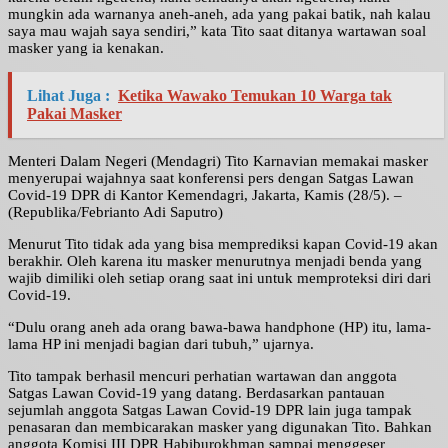
mungkin ada warnanya aneh-aneh, ada yang pakai batik, nah kalau
saya mau wajah saya sendiri,” kata Tito saat ditanya wartawan soal
masker yang ia kenakan.
Lihat Juga :
Ketika Wawako Temukan 10 Warga tak
Pakai Masker
Menteri Dalam Negeri (Mendagri) Tito Karnavian memakai masker
menyerupai wajahnya saat konferensi pers dengan Satgas Lawan
Covid-19 DPR di Kantor Kemendagri, Jakarta, Kamis (28/5). –
(Republika/Febrianto Adi Saputro)
Menurut Tito tidak ada yang bisa memprediksi kapan Covid-19 akan
berakhir. Oleh karena itu masker menurutnya menjadi benda yang
wajib dimiliki oleh setiap orang saat ini untuk memproteksi diri dari
Covid-19.
“Dulu orang aneh ada orang bawa-bawa handphone (HP) itu, lama-
lama HP ini menjadi bagian dari tubuh,” ujarnya.
Tito tampak berhasil mencuri perhatian wartawan dan anggota
Satgas Lawan Covid-19 yang datang. Berdasarkan pantauan
sejumlah anggota Satgas Lawan Covid-19 DPR lain juga tampak
penasaran dan membicarakan masker yang digunakan Tito. Bahkan
anggota Komisi III DPR Habiburokhman sampai menggeser