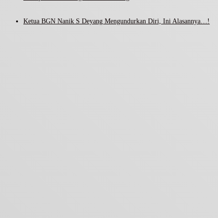
Ketua BGN Nanik S Deyang Mengundurkan Diri, Ini Alasannya…!