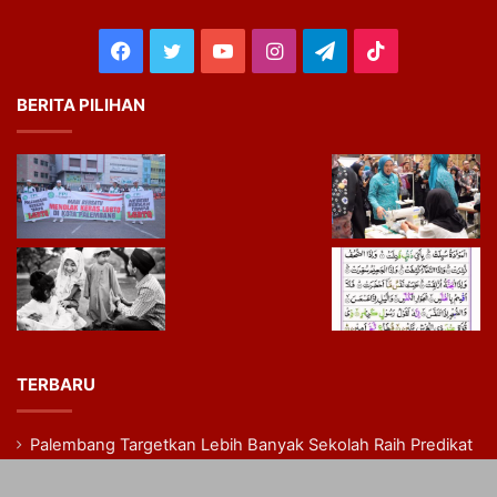
Facebook
Twitter
YouTube
Instagram
Telegram
TikTok
BERITA PILIHAN
TERBARU
Palembang Targetkan Lebih Banyak Sekolah Raih Predikat
Adiwiyata