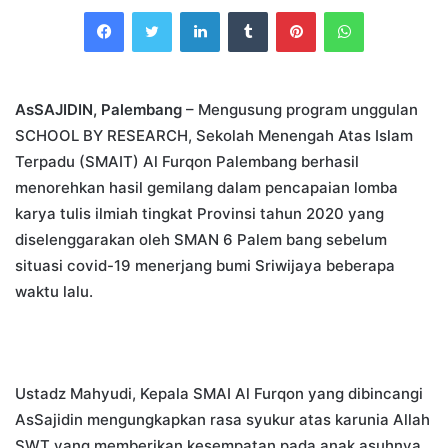
an
Facebook
Twitter
LinkedIn
Tumblr
Pinterest
WhatsApp
email
AsSAJIDIN, Palembang
– Mengusung program unggulan
SCHOOL BY RESEARCH, Sekolah Menengah Atas Islam
Terpadu (SMAIT) Al Furqon Palembang berhasil
menorehkan hasil gemilang dalam pencapaian lomba
karya tulis ilmiah tingkat Provinsi tahun 2020 yang
diselenggarakan oleh SMAN 6 Palem bang sebelum
situasi covid-19 menerjang bumi Sriwijaya beberapa
waktu lalu.
Ustadz Mahyudi, Kepala SMAI Al Furqon yang dibincangi
AsSajidin mengungkapkan rasa syukur atas karunia Allah
SWT yang memberikan kesempatan pada anak asuhnya