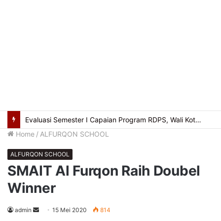
Ketua BGN Nanik S Deyang Mengundurkan Diri, Ini Alasannya…!
Home
/
ALFURQON SCHOOL
ALFURQON SCHOOL
SMAIT Al Furqon Raih Doubel
Winner
Send
admin
15 Mei 2020
814