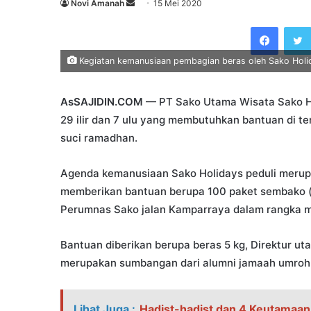
Send
Novi Amanah
15 Mei 2020
an
Faceb
email
Kegiatan kemanusiaan pembagian beras oleh Sako Holid
AsSAJIDIN.COM
— PT Sako Utama Wisata Sako Ho
29 ilir dan 7 ulu yang membutuhkan bantuan di t
suci ramadhan.
Agenda kemanusiaan Sako Holidays peduli merup
memberikan bantuan berupa 100 paket sembako (
Perumnas Sako jalan Kamparraya dalam rangka 
Bantuan diberikan berupa beras 5 kg, Direktur u
merupakan sumbangan dari alumni jamaah umroh 
Lihat Juga :
Hadist-hadist dan 4 Keutamaan