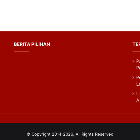
BERITA PILIHAN
TE
P
P
m
Tok
P
L
U
A
© Copyright 2014-2026, All Rights Reserved