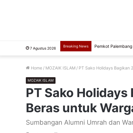
Usung Filosofi Kapal
Breaking News
7 Agustus 2026
Home
/
MOZAIK ISLAM
/
PT Sako Holidays Bagikan 2
MOZAIK ISLAM
PT Sako Holidays 
Beras untuk Warga
Sumbangan Alumni Umrah dan Wa