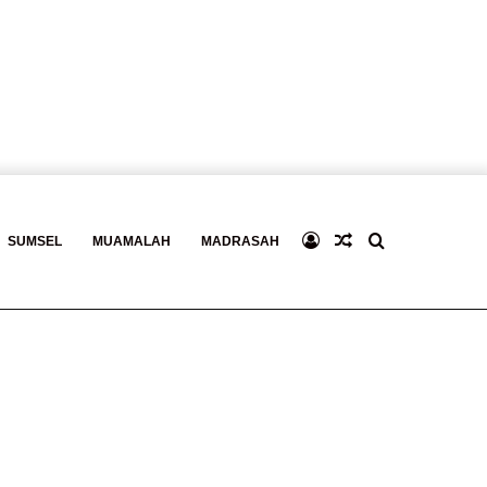
Log
Baca
Search
SUMSEL
MUAMALAH
MADRASAH
In
Berita
for