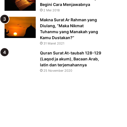
Begini Cara Menjawabnya
2 Mei 2018
Makna Surat Ar Rahman yang
Diulang, “Maka Nikmat
Tuhanmu yang Manakah yang
Kamu Dustakan?”
31 Maret 2021
Quran Surat At-taubah 128-129
(Laqod ja akum), Bacaan Arab,
latin dan terjemahannya
25 November 2020