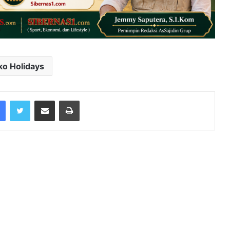
ko Holidays
Facebook
Twitter
Share via Email
Print