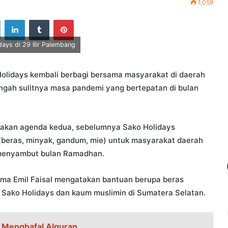
1,059
ook
Twitter
LinkedIn
Tumblr
Pinterest
ays di 29 Ilir Palembang
lidays kembali berbagi bersama masyarakat di daerah
engah sulitnya masa pandemi yang bertepatan di bulan
akan agenda kedua, sebelumnya Sako Holidays
beras, minyak, gandum, mie) untuk masyarakat daerah
menyambut bulan Ramadhan.
tama Emil Faisal mengatakan bantuan berupa beras
Sako Holidays dan kaum muslimin di Sumatera Selatan.
 Menghafal Alquran