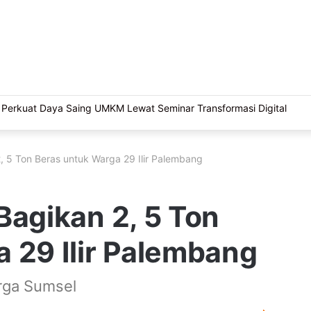
 Sriwijaya, Masjid Al Fathul Akbar Siap Tampil Lebih Ikonik
, 5 Ton Beras untuk Warga 29 Ilir Palembang
Bagikan 2, 5 Ton
 29 Ilir Palembang
rga Sumsel