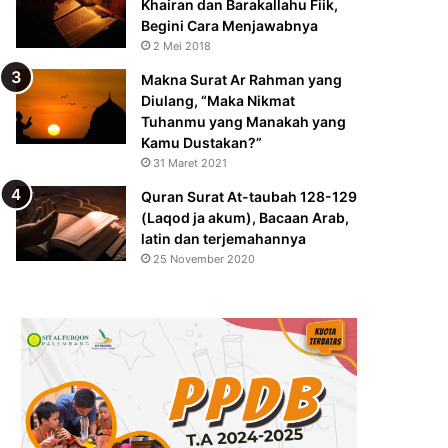
Khairan dan Barakallahu Fiik,
Begini Cara Menjawabnya
2 Mei 2018
Makna Surat Ar Rahman yang
Diulang, “Maka Nikmat
Tuhanmu yang Manakah yang
Kamu Dustakan?”
31 Maret 2021
Quran Surat At-taubah 128-129
(Laqod ja akum), Bacaan Arab,
latin dan terjemahannya
25 November 2020