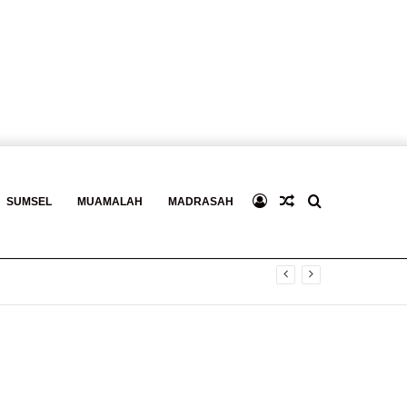
Log
Baca
Search
SUMSEL
MUAMALAH
MADRASAH
In
Berita
for