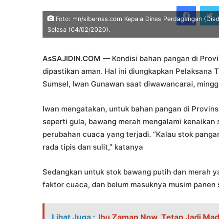
an
Faceb
email
Foto: mn/sibernas.com Kepala Dinas Perdagangan (Disd
Selasa (04/02/2020).
AsSAJIDIN.COM
— Kondisi bahan pangan di Prov
dipastikan aman. Hal ini diungkapkan Pelaksana T
Sumsel, Iwan Gunawan saat diwawancarai, mingg
Iwan mengatakan, untuk bahan pangan di Provin
seperti gula, bawang merah mengalami kenaikan s
perubahan cuaca yang terjadi. “Kalau stok pang
rada tipis dan sulit,” katanya
Sedangkan untuk stok bawang putih dan merah yan
faktor cuaca, dan belum masuknya musim panen se
Lihat Juga :
Ibu Zaman Now, Tetap Jadi Ma