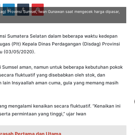
ook
Twitter
LinkedIn
Tumblr
Pinterest
ag) Provinsi Sumsel, Iwan Gunawan saat mengecek harga dipasar,
insi Sumatera Selatan dalam beberapa waktu kedepan
ugas (Plt) Kepala Dinas Perdagangan (Disdag) Provinsi
u (03/05/2020).
si Sumsel aman, namun untuk beberapa kebutuhan pokok
ecara fluktuatif yang disebabkan oleh stok, dan
an lain Insyaallah aman cuma, gula yang memang masih
g mengalami kenaikan secara fluktuatif. “Kenaikan ini
rta permintaan yang tinggi,” ujar Iwan
drasah Pertama dan Utama