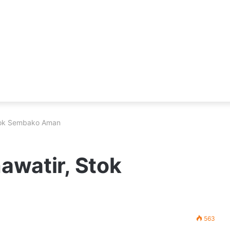
Stok Sembako Aman
awatir, Stok
563