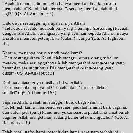
“Apakah manusia itu mengira bahwa mereka dibiarkan (saja)
mengatakan:”Kami telah beriman”, sedang mereka tidak diuji
lagi?” (QS. Al-Ankabut : 2)
Untuk apa sesungguhnya ujian ini, ya Allah?
“Tidak ada sesuatu musibah pun yang menimpa (seseorang) kecuali
dengan izin Allah; barangsiapa yang beriman kepada Allah, niscaya
Dia akan memberi petunjuk ke (dalam) hatinya”(QS. At-Taghabun
:11)
Namun, mengapa harus terjadi pada kami?
“Dan sesungguhnya Kami telah menguji orang-orang sebelum
mereka, maka sesungguhnya Allah mengetahui orang-orang yang
benar dan sesungguhnya Dia mengetahui orang-orang yang
dusta” (QS. Al-Ankabut : 3)
Darimana datangnya musibah ini ya Allah?
“Dari mana datangnya ini?” Katakanlah: “Itu dari dirimu
sendiri” (QS. Ali Imran: 165).
Tapi ya Allah, wabah ini sungguh buruk bagi kami….
“Boleh jadi kamu membenci sesuatu, padahal ia amat baik bagimu,
dan boleh jadi (pula) kamu menyukai sesuatu padahal ia amat buruk
bagimu; Allah mengetahui, sedang kamu tidak mengetahui” (QS. Al-
Baqarah : 216)
Telah sesak nafas kami, berat hidup kami, gara-gara wabah ini….