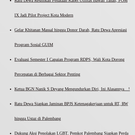
Ratu Dewa Resmikan Penataan Kabel Utilitas Bawah Tanah, POM
IX Jadi Pilot Project Kota Modern
Gelar Khitanan Massal hingga Donor Darah, Ratu Dewa Apresiasi
Program Sosial GUIM
Evaluasi Semester I Capaian Program RDPS, Wali Kota Dorong
Percepatan di Berbagai Sektor Penting
Ketua BGN Nanik S Deyang Mengundurkan Diri, Ini Alasannya…!
Ratu Dewa Siapkan Jaminan BPJS Ketenagakerjaan untuk RT, RW
hingga Ustaz di Palembang
Dukung Aksi Penolakan LGBT, Pemkot Palembang Siapkan Perda