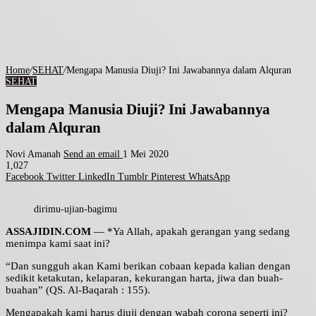
Home
/
SEHAT
/
Mengapa Manusia Diuji? Ini Jawabannya dalam Alquran
SEHAT
Mengapa Manusia Diuji? Ini Jawabannya
dalam Alquran
Novi Amanah
Send an email
1 Mei 2020
1,027
Facebook
Twitter
LinkedIn
Tumblr
Pinterest
WhatsApp
dirimu-ujian-bagimu
ASSAJIDIN.COM
— *Ya Allah, apakah gerangan yang sedang
menimpa kami saat ini?
“Dan sungguh akan Kami berikan cobaan kepada kalian dengan
sedikit ketakutan, kelaparan, kekurangan harta, jiwa dan buah-
buahan” (QS. Al-Baqarah : 155).
Mengapakah kami harus diuji dengan wabah corona seperti ini?