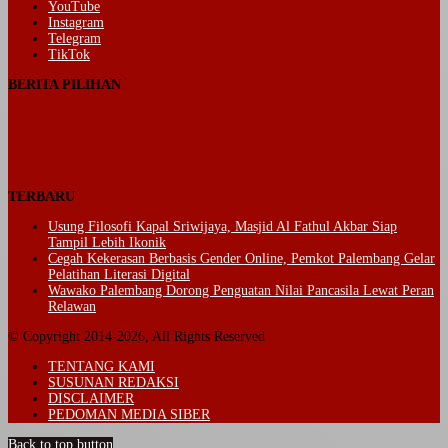
YouTube
Instagram
Telegram
TikTok
BERITA PILIHAN
TERBARU
Usung Filosofi Kapal Sriwijaya, Masjid Al Fathul Akbar Siap
Tampil Lebih Ikonik
Cegah Kekerasan Berbasis Gender Online, Pemkot Palembang Gelar
Pelatihan Literasi Digital
Wawako Palembang Dorong Penguatan Nilai Pancasila Lewat Peran
Relawan
© Copyright 2014-2026, All Rights Reserved
TENTANG KAMI
SUSUNAN REDAKSI
DISCLAIMER
PEDOMAN MEDIA SIBER
Back to top button