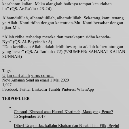
kesabaran kalian. Maka alangkah baiknya tempat kesudahan
itu” (QS. Ar-Ra’du : 23-24)
Alhamdulillah, alhamdulillah, alhamdulillah. Sekarang kami tenang
ya Allah. Kami ridha dengan ketentuan-Mu. Kami bersabar dengan
ujian-Mu.
“Allah ridha terhadap mereka dan merekapun ridha kepada-
Nya” (QS. Al-Bayyinah : 8)
“Dan keridhaan Allah adalah lebih besar; itu adalah keberuntungan
yang besar” (QS. At-Taubah : 72).(*/SUMBER: SAHABAT KAJIAN
SUNNAH)
Tags
Ujian dari allah
virus corona
Novi Amanah
Send an email
1 Mei 2020
1,027
Facebook
Twitter
LinkedIn
Tumblr
Pinterest
WhatsApp
TERPOPULER
Chusnul, Khusnul atau Husnul Khatimah, Mana yang Benar?
15 September 2017
Diberi Ucapan Jazakallahu Khairan dan Barakallahu Fiik, Begini