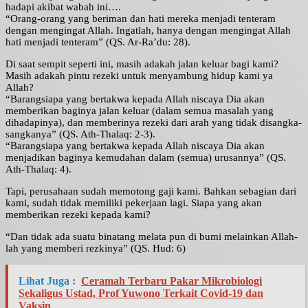
hadapi akibat wabah ini….
“Orang-orang yang beriman dan hati mereka menjadi tenteram
dengan mengingat Allah. Ingatlah, hanya dengan mengingat Allah
hati menjadi tenteram” (QS. Ar-Ra’du: 28).
Di saat sempit seperti ini, masih adakah jalan keluar bagi kami?
Masih adakah pintu rezeki untuk menyambung hidup kami ya
Allah?
“Barangsiapa yang bertakwa kepada Allah niscaya Dia akan
memberikan baginya jalan keluar (dalam semua masalah yang
dihadapinya), dan memberinya rezeki dari arah yang tidak disangka-
sangkanya” (QS. Ath-Thalaq: 2-3).
“Barangsiapa yang bertakwa kepada Allah niscaya Dia akan
menjadikan baginya kemudahan dalam (semua) urusannya” (QS.
Ath-Thalaq: 4).
Tapi, perusahaan sudah memotong gaji kami. Bahkan sebagian dari
kami, sudah tidak memiliki pekerjaan lagi. Siapa yang akan
memberikan rezeki kepada kami?
“Dan tidak ada suatu binatang melata pun di bumi melainkan Allah-
lah yang memberi rezkinya” (QS. Hud: 6)
Lihat Juga :
Ceramah Terbaru Pakar Mikrobiologi
Sekaligus Ustad, Prof Yuwono Terkait Covid-19 dan
Vaksin