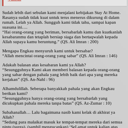
Sudah lebih dari sebulan kami menjalani kebijakan Stay At Home.
Rasanya sudah tidak kuat untuk terus menerus dikurung di dalam
rumah. Lelah ya Allah. Sungguh kami tidak tahu, sampai kapan
suasana ini….
“Hai orang-orang yang beriman, bersabarlah kamu dan kuatkanlah
kesabaranmu dan tetaplah bersiap siaga dan bertaqwalah kepada
Allah supaya kamu beruntung.” (QS. Ali Imran : 200)
Mengapa Engkau menyuruh kami untuk bersabar?
“Allah mencintai orang-orang yang sabar” (QS. Ali Imran : 146)
Adakah balasan atas kesabaran kami ya Allah?
“Sesungguhnya Kami akan memberi balasan kepada orang-orang
yang sabar dengan pahala yang lebih baik dari apa yang mereka
kerjakan” (QS. An-Nahl : 96)
Alhamdulillah. Seberapa banyakkah pahala yang akan Engkau
berikan kami?
“Sesungguhnya hanya orang-orang yang bersabarlah yang
dicukupkan pahala mereka tanpa batas” (QS. Az-Zumar : 10)
Subahanallah… Lalu bagaimana nasib kami kelak di akhirat ya
Allah?
“Sedang para malaikat masuk ke tempat-tempat mereka dari semua
pintu (surga), (sambil mengucapkan) ‘SeLamat untuk kalian atas