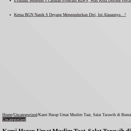
Evaluasi Semester I Capaian Program RDPS, Wali Kota Dorong Percep
Ketua BGN Nanik S Deyang Mengundurkan Diri, Ini Alasannya…!
Home
/
Uncategorized
/
Kami Harap Umat Muslim Taat, Salat Tarawih di Ruma
Uncategorized
Kami Harap Umat Muslim Taat, Salat Tarawih d