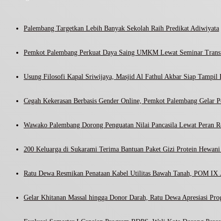
Palembang Targetkan Lebih Banyak Sekolah Raih Predikat Adiwiyata
Pemkot Palembang Perkuat Daya Saing UMKM Lewat Seminar Transf
Usung Filosofi Kapal Sriwijaya, Masjid Al Fathul Akbar Siap Tampil 
Cegah Kekerasan Berbasis Gender Online, Pemkot Palembang Gelar Pel
Wawako Palembang Dorong Penguatan Nilai Pancasila Lewat Peran R
200 Keluarga di Sukarami Terima Bantuan Paket Gizi Protein Hewa
Ratu Dewa Resmikan Penataan Kabel Utilitas Bawah Tanah, POM IX J
Gelar Khitanan Massal hingga Donor Darah, Ratu Dewa Apresiasi Pr