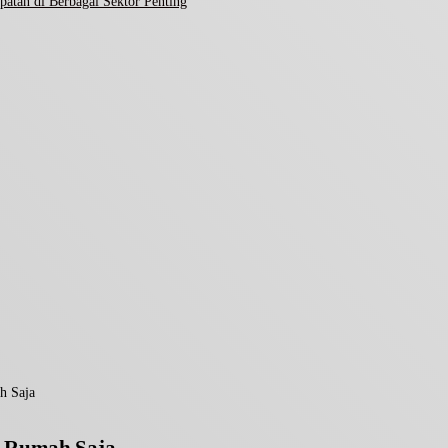
atan di Berbagai Sektor Penting
h Saja
i Rumah Saja