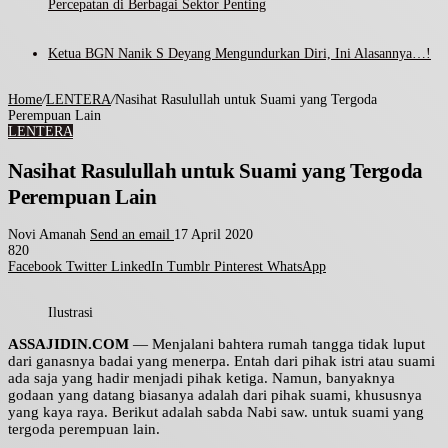
Percepatan di Berbagai Sektor Penting
Ketua BGN Nanik S Deyang Mengundurkan Diri, Ini Alasannya…!
Home
/
LENTERA
/
Nasihat Rasulullah untuk Suami yang Tergoda
Perempuan Lain
LENTERA
Nasihat Rasulullah untuk Suami yang Tergoda
Perempuan Lain
Novi Amanah
Send an email
17 April 2020
820
Facebook
Twitter
LinkedIn
Tumblr
Pinterest
WhatsApp
Ilustrasi
ASSAJIDIN.COM
— Menjalani bahtera rumah tangga tidak luput
dari ganasnya badai yang menerpa. Entah dari pihak istri atau suami
ada saja yang hadir menjadi pihak ketiga. Namun, banyaknya
godaan yang datang biasanya adalah dari pihak suami, khususnya
yang kaya raya. Berikut adalah sabda Nabi saw. untuk suami yang
tergoda perempuan lain.