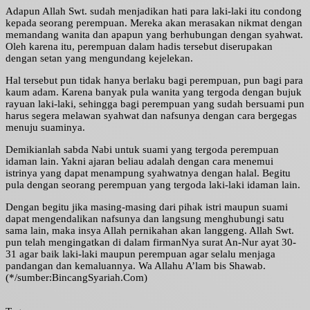
Adapun Allah Swt. sudah menjadikan hati para laki-laki itu condong
kepada seorang perempuan. Mereka akan merasakan nikmat dengan
memandang wanita dan apapun yang berhubungan dengan syahwat.
Oleh karena itu, perempuan dalam hadis tersebut diserupakan
dengan setan yang mengundang kejelekan.
Hal tersebut pun tidak hanya berlaku bagi perempuan, pun bagi para
kaum adam. Karena banyak pula wanita yang tergoda dengan bujuk
rayuan laki-laki, sehingga bagi perempuan yang sudah bersuami pun
harus segera melawan syahwat dan nafsunya dengan cara bergegas
menuju suaminya.
Demikianlah sabda Nabi untuk suami yang tergoda perempuan
idaman lain. Yakni ajaran beliau adalah dengan cara menemui
istrinya yang dapat menampung syahwatnya dengan halal. Begitu
pula dengan seorang perempuan yang tergoda laki-laki idaman lain.
Dengan begitu jika masing-masing dari pihak istri maupun suami
dapat mengendalikan nafsunya dan langsung menghubungi satu
sama lain, maka insya Allah pernikahan akan langgeng. Allah Swt.
pun telah mengingatkan di dalam firmanNya surat An-Nur ayat 30-
31 agar baik laki-laki maupun perempuan agar selalu menjaga
pandangan dan kemaluannya. Wa Allahu A’lam bis Shawab.
(*/sumber:BincangSyariah.Com)