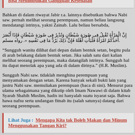
Bisa Menimbulkan Gangguan Kesehatan
Bahkan di dalam riwayat Jabir r.a. lainnya disebutkan bahwa Nabi
saw. pernah melihat seorang perempuan, namun beliau langsung
mendatangi istrinya, yakni Zainab. Lalu beliau bersabda,
إِنَّ الْمَرْأَةَ تُقْبِلُ فِى صُورَةِ شَيْطَانٍ وَتُدْبِرُ فِى صُورَةِ شَيْطَانٍ فَإِذَا أَبْصَرَ
أَحَدُكُمُ امْرَأَةً فَلْيَأْتِ أَهْلَهُ فَإِنَّ ذَلِكَ يَرُدُّ مَا فِى نَفْسِهِ ». رواه مسلم.
“Sungguh wanita dilihat dari depan dalam bentuk setan, begitu pula
di arah belakang dalam bentuk setan. Jika salah satu dari kalian
melihat seorang perempuan, maka datangilah istrinya. Sungguh hal
itu dapat menolak apa yang ada di dalam dirinya.” (H.R. Muslim).
Sungguh Nabi saw. tidaklah menghina perempuan yang
menyamakan dengan setan. Karena banyak sekali bukti lain yang
justru Nabi saw. memuliakan perempuan (baca di sini). Menurut para
ulama sebagaimana yang dikutip oleh Imam Nawawi di dalam kitab
Syarah Shahih Muslim, hadis ini hanyalah suatu isyarat saja. Bahwa
hawa nafsu serta undangan fitnah itu (salah satunya) datang dari
seorang perempuan.
Lihat Juga :
Mengapa Kita tak Boleh Makan dan Minum
Menggunakan Tangan Kiri?