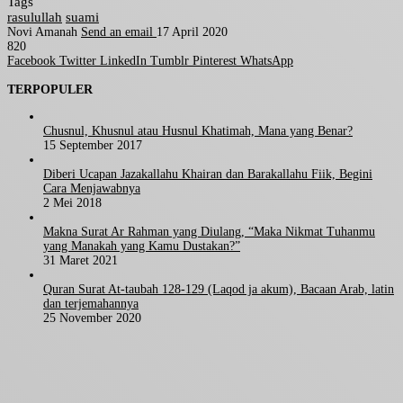
Tags
rasulullah
suami
Novi Amanah
Send an email
17 April 2020
820
Facebook
Twitter
LinkedIn
Tumblr
Pinterest
WhatsApp
TERPOPULER
Chusnul, Khusnul atau Husnul Khatimah, Mana yang Benar?
15 September 2017
Diberi Ucapan Jazakallahu Khairan dan Barakallahu Fiik, Begini
Cara Menjawabnya
2 Mei 2018
Makna Surat Ar Rahman yang Diulang, “Maka Nikmat Tuhanmu
yang Manakah yang Kamu Dustakan?”
31 Maret 2021
Quran Surat At-taubah 128-129 (Laqod ja akum), Bacaan Arab, latin
dan terjemahannya
25 November 2020