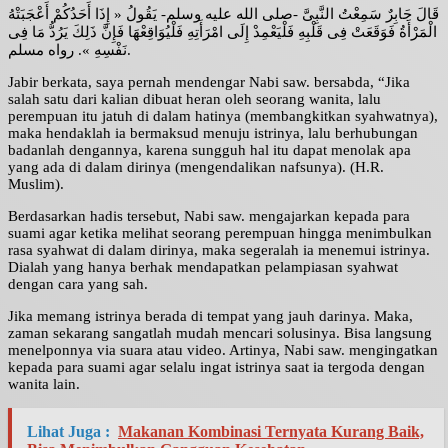
قَالَ جَابِرٌ سَمِعْتُ النَّبِىَّ -صلى الله عليه وسلم- يَقُولُ « إِذَا أَحَدُكُمْ أَعْجَبَتْهُ
الْمَرْأَةُ فَوَقَعَتْ فِى قَلْبِهِ فَلْيَعْمِدْ إِلَى امْرَأَتِهِ فَلْيُوَاقِعْهَا فَإِنَّ ذَلِكَ يَرُدُّ مَا فِى
نَفْسِهِ ». رواه مسلم.
Jabir berkata, saya pernah mendengar Nabi saw. bersabda, “Jika
salah satu dari kalian dibuat heran oleh seorang wanita, lalu
perempuan itu jatuh di dalam hatinya (membangkitkan syahwatnya),
maka hendaklah ia bermaksud menuju istrinya, lalu berhubungan
badanlah dengannya, karena sungguh hal itu dapat menolak apa
yang ada di dalam dirinya (mengendalikan nafsunya). (H.R.
Muslim).
Berdasarkan hadis tersebut, Nabi saw. mengajarkan kepada para
suami agar ketika melihat seorang perempuan hingga menimbulkan
rasa syahwat di dalam dirinya, maka segeralah ia menemui istrinya.
Dialah yang hanya berhak mendapatkan pelampiasan syahwat
dengan cara yang sah.
Jika memang istrinya berada di tempat yang jauh darinya. Maka,
zaman sekarang sangatlah mudah mencari solusinya. Bisa langsung
menelponnya via suara atau video. Artinya, Nabi saw. mengingatkan
kepada para suami agar selalu ingat istrinya saat ia tergoda dengan
wanita lain.
Lihat Juga :
Makanan Kombinasi Ternyata Kurang Baik,