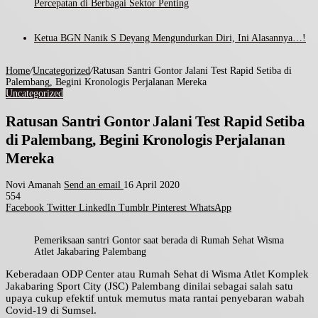
Percepatan di Berbagai Sektor Penting
Ketua BGN Nanik S Deyang Mengundurkan Diri, Ini Alasannya…!
Home
/
Uncategorized
/
Ratusan Santri Gontor Jalani Test Rapid Setiba di
Palembang, Begini Kronologis Perjalanan Mereka
Uncategorized
Ratusan Santri Gontor Jalani Test Rapid Setiba
di Palembang, Begini Kronologis Perjalanan
Mereka
Novi Amanah
Send an email
16 April 2020
554
Facebook
Twitter
LinkedIn
Tumblr
Pinterest
WhatsApp
Pemeriksaan santri Gontor saat berada di Rumah Sehat Wisma
Atlet Jakabaring Palembang
Keberadaan ODP Center atau Rumah Sehat di Wisma Atlet Komplek
Jakabaring Sport City (JSC) Palembang dinilai sebagai salah satu
upaya cukup efektif untuk memutus mata rantai penyebaran wabah
Covid-19 di Sumsel.