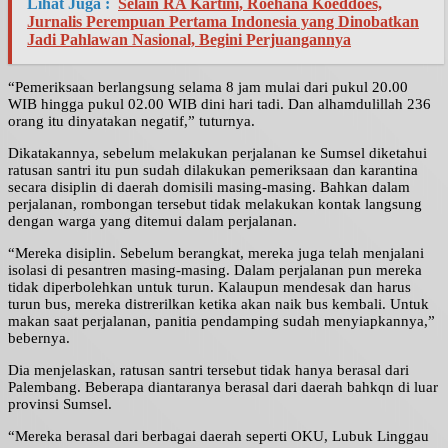
Lihat Juga :
Selain RA Kartini, Roehana Koeddoes,
Jurnalis Perempuan Pertama Indonesia yang Dinobatkan
Jadi Pahlawan Nasional, Begini Perjuangannya
“Pemeriksaan berlangsung selama 8 jam mulai dari pukul 20.00
WIB hingga pukul 02.00 WIB dini hari tadi. Dan alhamdulillah 236
orang itu dinyatakan negatif,” tuturnya.
Dikatakannya, sebelum melakukan perjalanan ke Sumsel diketahui
ratusan santri itu pun sudah dilakukan pemeriksaan dan karantina
secara disiplin di daerah domisili masing-masing. Bahkan dalam
perjalanan, rombongan tersebut tidak melakukan kontak langsung
dengan warga yang ditemui dalam perjalanan.
“Mereka disiplin. Sebelum berangkat, mereka juga telah menjalani
isolasi di pesantren masing-masing. Dalam perjalanan pun mereka
tidak diperbolehkan untuk turun. Kalaupun mendesak dan harus
turun bus, mereka distrerilkan ketika akan naik bus kembali. Untuk
makan saat perjalanan, panitia pendamping sudah menyiapkannya,”
bebernya.
Dia menjelaskan, ratusan santri tersebut tidak hanya berasal dari
Palembang. Beberapa diantaranya berasal dari daerah bahkqn di luar
provinsi Sumsel.
“Mereka berasal dari berbagai daerah seperti OKU, Lubuk Linggau