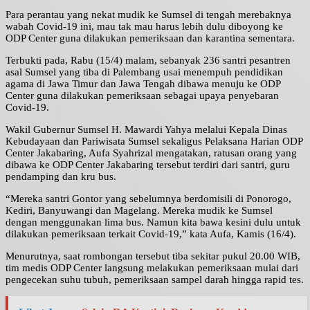
Para perantau yang nekat mudik ke Sumsel di tengah merebaknya
wabah Covid-19 ini, mau tak mau harus lebih dulu diboyong ke
ODP Center guna dilakukan pemeriksaan dan karantina sementara.
Terbukti pada, Rabu (15/4) malam, sebanyak 236 santri pesantren
asal Sumsel yang tiba di Palembang usai menempuh pendidikan
agama di Jawa Timur dan Jawa Tengah dibawa menuju ke ODP
Center guna dilakukan pemeriksaan sebagai upaya penyebaran
Covid-19.
Wakil Gubernur Sumsel H. Mawardi Yahya melalui Kepala Dinas
Kebudayaan dan Pariwisata Sumsel sekaligus Pelaksana Harian ODP
Center Jakabaring, Aufa Syahrizal mengatakan, ratusan orang yang
dibawa ke ODP Center Jakabaring tersebut terdiri dari santri, guru
pendamping dan kru bus.
“Mereka santri Gontor yang sebelumnya berdomisili di Ponorogo,
Kediri, Banyuwangi dan Magelang. Mereka mudik ke Sumsel
dengan menggunakan lima bus. Namun kita bawa kesini dulu untuk
dilakukan pemeriksaan terkait Covid-19,” kata Aufa, Kamis (16/4).
Menurutnya, saat rombongan tersebut tiba sekitar pukul 20.00 WIB,
tim medis ODP Center langsung melakukan pemeriksaan mulai dari
pengecekan suhu tubuh, pemeriksaan sampel darah hingga rapid tes.