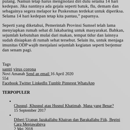
pulang. Namun tetap harus mengisolasi diri dulu selama 14 hari
kedepan. Jika nantinya ada gejala seperti batuk, flu, demam dan
sebagainya segera melapor ke Puskesmas terdekat untuk diperiksa.
Selama 14 hari kedepan tetap kita pantau,” paparnya.
Seperti yang diketahui, Pemerintah Provinsi Sumsel telah lama
menyiapkan rumah sehat di Jakabaring untuk masyarakat. Bahkan,
sejumlah kebutuhan mulai dari makan, tempat tidur dan lainnya
sudah disiapkan di rumah sehat tersebut. Selain itu, untuk menjaga
imunitas ODP wajib menjalani sejumlah kegiatan seperti berjemur
dan senam pagi.
Tags
santri
virus corona
Novi Amanah
Send an email
16 April 2020
554
Facebook
Twitter
LinkedIn
Tumblr
Pinterest
WhatsApp
TERPOPULER
Chusnul, Khusnul atau Husnul Khatimah, Mana yang Benar?
15 September 2017
Diberi Ucapan Jazakallahu Khairan dan Barakallahu Fiik, Begini
Cara Menjawabnya
2 Mei 2018