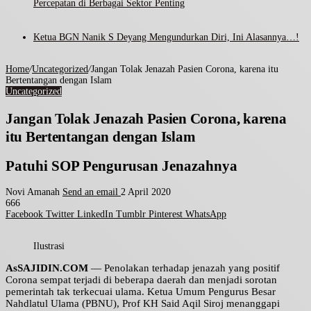
Percepatan di Berbagai Sektor Penting
Ketua BGN Nanik S Deyang Mengundurkan Diri, Ini Alasannya…!
Home
/
Uncategorized
/
Jangan Tolak Jenazah Pasien Corona, karena itu
Bertentangan dengan Islam
Uncategorized
Jangan Tolak Jenazah Pasien Corona, karena
itu Bertentangan dengan Islam
Patuhi SOP Pengurusan Jenazahnya
Novi Amanah
Send an email
2 April 2020
666
Facebook
Twitter
LinkedIn
Tumblr
Pinterest
WhatsApp
Ilustrasi
AsSAJIDIN.COM
— Penolakan terhadap jenazah yang positif
Corona sempat terjadi di beberapa daerah dan menjadi sorotan
pemerintah tak terkecuai ulama. Ketua Umum Pengurus Besar
Nahdlatul Ulama (PBNU), Prof KH Said Aqil Siroj menanggapi