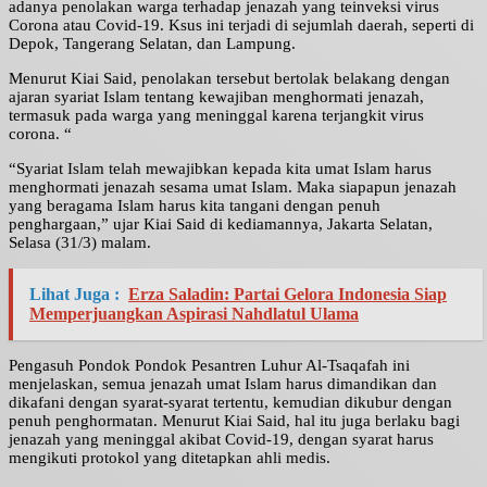
adanya penolakan warga terhadap jenazah yang teinveksi virus
Corona atau Covid-19. Ksus ini terjadi di sejumlah daerah, seperti di
Depok, Tangerang Selatan, dan Lampung.
Menurut Kiai Said, penolakan tersebut bertolak belakang dengan
ajaran syariat Islam tentang kewajiban menghormati jenazah,
termasuk pada warga yang meninggal karena terjangkit virus
corona. “
“Syariat Islam telah mewajibkan kepada kita umat Islam harus
menghormati jenazah sesama umat Islam. Maka siapapun jenazah
yang beragama Islam harus kita tangani dengan penuh
penghargaan,” ujar Kiai Said di kediamannya, Jakarta Selatan,
Selasa (31/3) malam.
Lihat Juga :
Erza Saladin: Partai Gelora Indonesia Siap
Memperjuangkan Aspirasi Nahdlatul Ulama
Pengasuh Pondok Pondok Pesantren Luhur Al-Tsaqafah ini
menjelaskan, semua jenazah umat Islam harus dimandikan dan
dikafani dengan syarat-syarat tertentu, kemudian dikubur dengan
penuh penghormatan. Menurut Kiai Said, hal itu juga berlaku bagi
jenazah yang meninggal akibat Covid-19, dengan syarat harus
mengikuti protokol yang ditetapkan ahli medis.