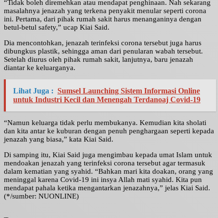
“Tidak boleh diremehkan atau mendapat penghinaan. Nah sekarang
masalahnya jenazah yang terkena penyakit menular seperti corona
ini. Pertama, dari pihak rumah sakit harus menanganinya dengan
betul-betul safety,” ucap Kiai Said.
Dia mencontohkan, jenazah terinfeksi corona tersebut juga harus
dibungkus plastik, sehingga aman dari penularan wabah tersebut.
Setelah diurus oleh pihak rumah sakit, lanjutnya, baru jenazah
diantar ke keluarganya.
Lihat Juga :
Sumsel Launching Sistem Informasi Online
untuk Industri Kecil dan Menengah Terdanoaj Covid-19
“Namun keluarga tidak perlu membukanya. Kemudian kita sholati
dan kita antar ke kuburan dengan penuh penghargaan seperti kepada
jenazah yang biasa,” kata Kiai Said.
Di samping itu, Kiai Said juga mengimbau kepada umat Islam untuk
mendoakan jenazah yang terinfeksi corona tersebut agar termasuk
dalam kematian yang syahid. “Bahkan mari kita doakan, orang yang
meninggal karena Covid-19 ini insya Allah mati syahid. Kita pun
mendapat pahala ketika mengantarkan jenazahnya,” jelas Kiai Said.
(*/sumber: NUONLINE)