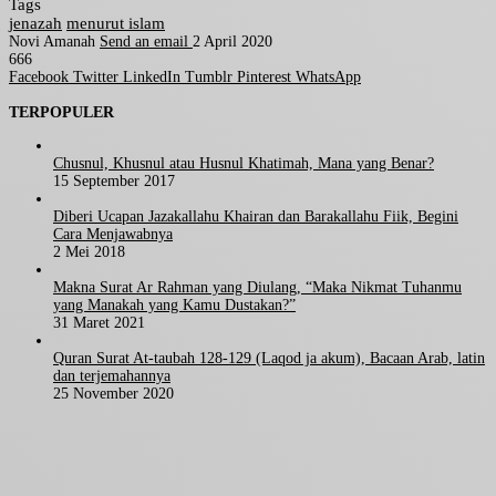
Tags
jenazah
menurut islam
Novi Amanah
Send an email
2 April 2020
666
Facebook
Twitter
LinkedIn
Tumblr
Pinterest
WhatsApp
TERPOPULER
Chusnul, Khusnul atau Husnul Khatimah, Mana yang Benar?
15 September 2017
Diberi Ucapan Jazakallahu Khairan dan Barakallahu Fiik, Begini
Cara Menjawabnya
2 Mei 2018
Makna Surat Ar Rahman yang Diulang, “Maka Nikmat Tuhanmu
yang Manakah yang Kamu Dustakan?”
31 Maret 2021
Quran Surat At-taubah 128-129 (Laqod ja akum), Bacaan Arab, latin
dan terjemahannya
25 November 2020