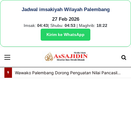
Jadwal imsakiyah Wilayah Palembang
27 Feb 2026
Imsak:
04:43
| Shubu:
04:53
| Maghrib:
18:22
Kirim ke WhatsApp
Menu
S
fo
Wawako Palembang Dorong Penguatan Nilai Pancasila Lewat Peran Relawan