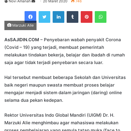
Send
Novi Amanah
20 Maret 2020
746
an
Facebook
Twitter
LinkedIn
Tumblr
Pinterest
WhatsApp
email
Marzuki Alie
AsSAJIDIN.COM
– Penyebaran wabah penyakit Corona
(Covid – 19) yang terjadi, membuat pemerintah
melakukan tindakan bekerja, belajar dan ibadah di rumah
saja agar tidak terjadi penyebaran secara luar.
Hal tersebut membuat beberapa Sekolah dan Universitas
baik negeri maupun swasta membuat proses belajar
mengajar menjadi sistem dalam jaringan (daring) online
selama dua pekan kedepan.
Rektor Universitas Indo Global Mandiri (UIGM) Dr. H.
Marzuki Alie menghimbau agar mahasiswa melakukan
proses pembelajaran yang semula tatap muka (face to