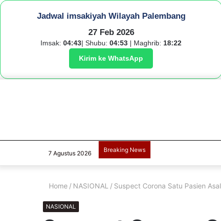
Jadwal imsakiyah Wilayah Palembang
27 Feb 2026
Imsak:
04:43
| Shubu:
04:53
| Maghrib:
18:22
Kirim ke WhatsApp
Breaking News
7 Agustus 2026
Home
/
NASIONAL
/
Suspect Corona Satu Pasien Asal
NASIONAL