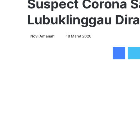
Suspect Corona S
Lubuklinggau Dira
Send
Novi Amanah
18 Maret 2020
an
Faceb
email