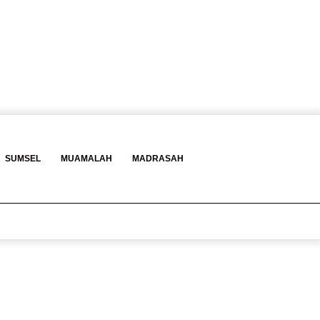
Log
Baca
Search
SUMSEL
MUAMALAH
MADRASAH
In
Berita
for