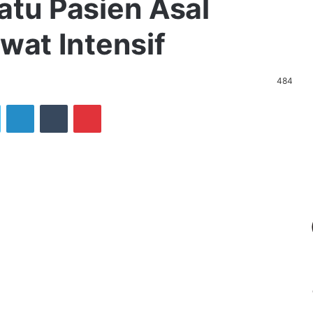
atu Pasien Asal
wat Intensif
484
ook
Twitter
LinkedIn
Tumblr
Pinterest