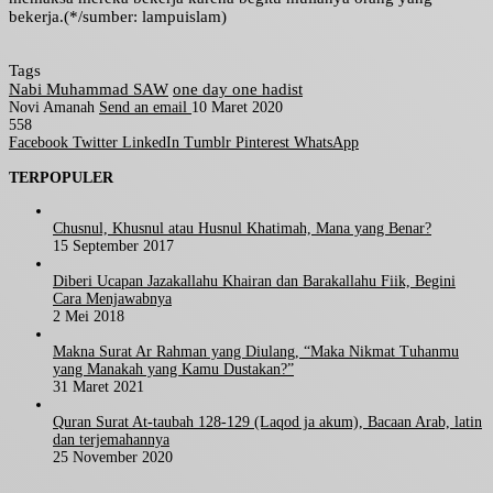
bekerja.(*/sumber: lampuislam)
Tags
Nabi Muhammad SAW
one day one hadist
Novi Amanah
Send an email
10 Maret 2020
558
Facebook
Twitter
LinkedIn
Tumblr
Pinterest
WhatsApp
TERPOPULER
Chusnul, Khusnul atau Husnul Khatimah, Mana yang Benar?
15 September 2017
Diberi Ucapan Jazakallahu Khairan dan Barakallahu Fiik, Begini
Cara Menjawabnya
2 Mei 2018
Makna Surat Ar Rahman yang Diulang, “Maka Nikmat Tuhanmu
yang Manakah yang Kamu Dustakan?”
31 Maret 2021
Quran Surat At-taubah 128-129 (Laqod ja akum), Bacaan Arab, latin
dan terjemahannya
25 November 2020