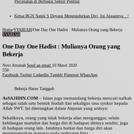
Percepatan di Berbagai Sektor Penting
Ketua BGN Nanik S Deyang Mengundurkan Diri, Ini Alasannya…!
Home
/
SYARIAH
/
One Day One Hadist : Mulianya Orang yang Bekerja
SYARIAH
One Day One Hadist : Mulianya Orang yang
Bekerja
Novi Amanah
Send an email
10 Maret 2020
558
Facebook
Twitter
LinkedIn
Tumblr
Pinterest
WhatsApp
Bekerja Harus Tangguh
AsSAJIDIN.COM
– Islam juga memandang bekerja mencari nafkah
sebagai salah satu bentuk ibadah dan sekaligus rasa syukur kepada
Allah SWT. Ini diterangkan dalam Alquran yang artinya:
Sebaliknya, orang yang tidak bekerja alias menganggur, selain
kehilangan martabat dan harga diri di hadapan dirinya sendiri, juga
di hadapan orang lain. Jatuhnya harkat dan harga diri akan
menjerumuskan manusia pada perbuatan hina.