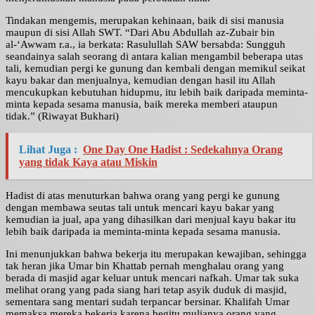
Tindakan mengemis, merupakan kehinaan, baik di sisi manusia
maupun di sisi Allah SWT. “Dari Abu Abdullah az-Zubair bin
al-‘Awwam r.a., ia berkata: Rasulullah SAW bersabda: Sungguh
seandainya salah seorang di antara kalian mengambil beberapa utas
tali, kemudian pergi ke gunung dan kembali dengan memikul seikat
kayu bakar dan menjualnya, kemudian dengan hasil itu Allah
mencukupkan kebutuhan hidupmu, itu lebih baik daripada meminta-
minta kepada sesama manusia, baik mereka memberi ataupun
tidak.” (Riwayat Bukhari)
Lihat Juga :
One Day One Hadist : Sedekahnya Orang
yang tidak Kaya atau Miskin
Hadist di atas menuturkan bahwa orang yang pergi ke gunung
dengan membawa seutas tali untuk mencari kayu bakar yang
kemudian ia jual, apa yang dihasilkan dari menjual kayu bakar itu
lebih baik daripada ia meminta-minta kepada sesama manusia.
Ini menunjukkan bahwa bekerja itu merupakan kewajiban, sehingga
tak heran jika Umar bin Khattab pernah menghalau orang yang
berada di masjid agar keluar untuk mencari nafkah. Umar tak suka
melihat orang yang pada siang hari tetap asyik duduk di masjid,
sementara sang mentari sudah terpancar bersinar. Khalifah Umar
memaksa mereka bekerja karena begitu mulianya orang yang