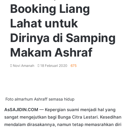
Booking Liang
Lahat untuk
Dirinya di Samping
Makam Ashraf
Send
Novi Amanah
18 Februari 2020
675
an
email
Facebook
Twitter
LinkedIn
Tumblr
Pinterest
WhatsApp
Foto almarhum Ashraff semasa hidup
AsSAJIDIN.COM
— Kepergian suami menjadi hal yang
sangat mengejutkan bagi Bunga Citra Lestari. Kesedihan
mendalam dirasakannya, namun tetap memasrahkan diri