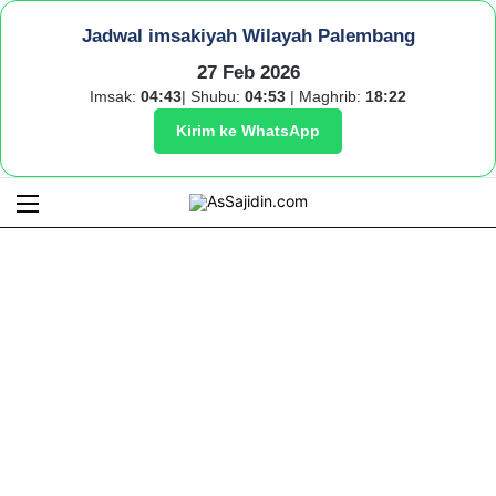
Jadwal imsakiyah Wilayah Palembang
27 Feb 2026
Imsak:
04:43
| Shubu:
04:53
| Maghrib:
18:22
Kirim ke WhatsApp
Menu
S
fo