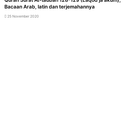
Quran Surat At-taubah 128-129 (Laqod ja akum),
Bacaan Arab, latin dan terjemahannya
25 November 2020