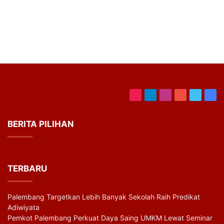
TikTok
Telegram
Instagram
YouTube
Twitter
Fac
BERITA PILIHAN
TERBARU
Palembang Targetkan Lebih Banyak Sekolah Raih Predikat
Adiwiyata
Pemkot Palembang Perkuat Daya Saing UMKM Lewat Seminar