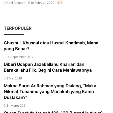
Send
Novi Amanah
18 Februari 2020
675
an
Facebook
Twitter
LinkedIn
Tumblr
Pinterest
WhatsApp
email
TERPOPULER
Chusnul, Khusnul atau Husnul Khatimah, Mana
yang Benar?
15 September 2017
Diberi Ucapan Jazakallahu Khairan dan
Barakallahu Fiik, Begini Cara Menjawabnya
2 Mei 2018
Makna Surat Ar Rahman yang Diulang, “Maka
Nikmat Tuhanmu yang Manakah yang Kamu
Dustakan?”
31 Maret 2021